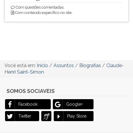
Com questões comentadas.
Com conteúdo específico no site.
Você está em:
Início
/
Assuntos
/
Biografias
/
Claude-
Henri Saint-Simon
SOMOS SOCIAVEIS
Facebook
Google+
Twitter
Play Store