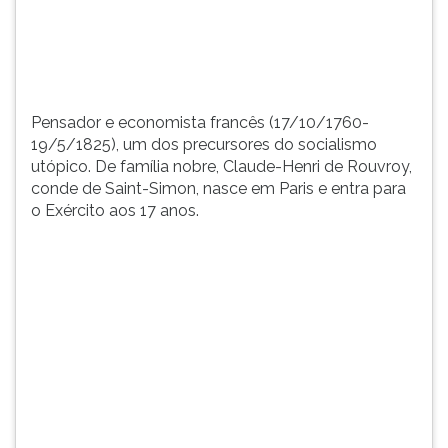
de
TAB
...
e
depois
F.
Para
Pensador e economista francês (17/10/1760-
pausar
19/5/1825), um dos precursores do socialismo
a
utópico. De família nobre, Claude-Henri de Rouvroy,
leitura
conde de Saint-Simon, nasce em Paris e entra para
pressione
o Exército aos 17 anos.
D
(primeira
tecla
à
esquerda
do
F),
para
continuar
pressione
G