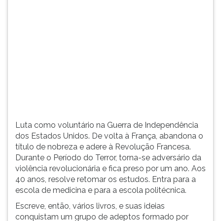
(primeira
tecla
à
direita
do
F).
Para
ir
ao
menu
principal
pressione
Luta como voluntário na Guerra de Independência
a
dos Estados Unidos. De volta à França, abandona o
tecla
título de nobreza e adere à Revolução Francesa.
J
Durante o Período do Terror, torna-se adversário da
e
violência revolucionária e fica preso por um ano. Aos
depois
40 anos, resolve retomar os estudos. Entra para a
F.
escola de medicina e para a escola politécnica.
Pressione
Escreve, então, vários livros, e suas ideias
F
conquistam um grupo de adeptos formado por
para