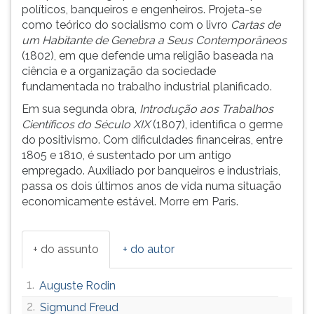
políticos, banqueiros e engenheiros. Projeta-se
ouvir
como teórico do socialismo com o livro
Cartas de
essa
um Habitante de Genebra a Seus Contemporâneos
instrução
(1802), em que defende uma religião baseada na
novamente.
ciência e a organização da sociedade
fundamentada no trabalho industrial planificado.
Em sua segunda obra,
Introdução aos Trabalhos
Científicos do Século XIX
(1807), identifica o germe
do positivismo. Com dificuldades financeiras, entre
1805 e 1810, é sustentado por um antigo
empregado. Auxiliado por banqueiros e industriais,
passa os dois últimos anos de vida numa situação
economicamente estável. Morre em Paris.
+ do assunto
+ do autor
1.
Auguste Rodin
2.
Sigmund Freud