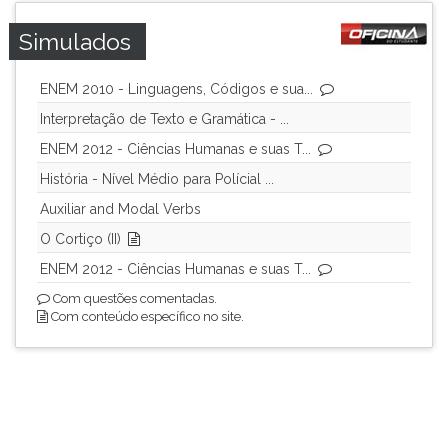
ouvir
Simulados
essa
instrução
novamente.
ENEM 2010 - Linguagens, Códigos e sua...
Interpretação de Texto e Gramática - ...
ENEM 2012 - Ciências Humanas e suas T...
História - Nível Médio para Polícial ...
Auxiliar and Modal Verbs
O Cortiço (II)
ENEM 2012 - Ciências Humanas e suas T...
Com questões comentadas.
Com conteúdo específico no site.