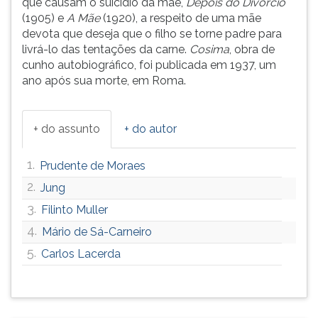
que causam o suicídio da mãe,
Depois do Divórcio
(primeira
(1905) e
A Mãe
(1920), a respeito de uma mãe
tecla
devota que deseja que o filho se torne padre para
à
livrá-lo das tentações da carne.
Cosima
, obra de
direita
cunho autobiográfico, foi publicada em 1937, um
do
ano após sua morte, em Roma.
F).
Para
ir
+ do assunto
+ do autor
ao
menu
principal
1.
Prudente de Moraes
pressione
2.
Jung
a
3.
tecla
Filinto Muller
J
4.
Mário de Sá-Carneiro
e
5.
Carlos Lacerda
depois
F.
Pressione
F
para