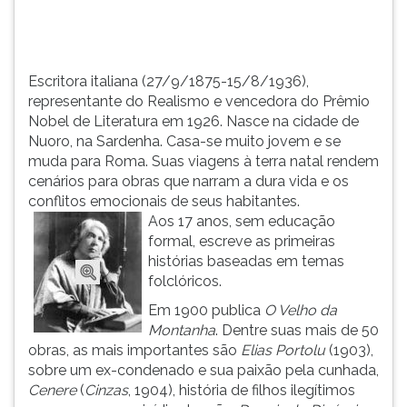
na
TAB
cidade
e
de
depois
Nuoro,...
F.
Escritora italiana (27/9/1875-15/8/1936),
Para
representante do Realismo e vencedora do Prêmio
pausar
Nobel de Literatura em 1926. Nasce na cidade de
a
Nuoro, na Sardenha. Casa-se muito jovem e se
leitura
muda para Roma. Suas viagens à terra natal rendem
pressione
cenários para obras que narram a dura vida e os
D
conflitos emocionais de seus habitantes.
(primeira
Aos 17 anos, sem educação
tecla
formal, escreve as primeiras
à
histórias baseadas em temas
esquerda
folclóricos.
do
Em 1900 publica
O Velho da
F),
Montanha
. Dentre suas mais de 50
para
obras, as mais importantes são
Elias Portolu
(1903),
continuar
sobre um ex-condenado e sua paixão pela cunhada,
pressione
Cenere
(
Cinzas
, 1904), história de filhos ilegítimos
G