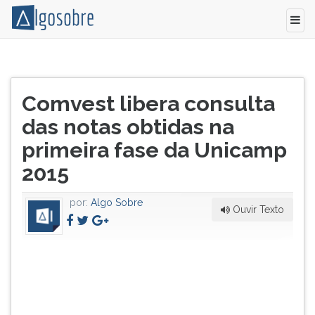
A
Pressione
Comvest
TAB
Título
está
e
Comvest libera consulta
do
disponibilizando
depois
artigo:
das notas obtidas na
as
F
notas
para
primeira fase da Unicamp
obtidas
ouvir
2015
pelos
o
candidatos
conteúdo
na
principal
por:
Algo Sobre
Ouvir Texto
primeira
desta
fase
tela.
do
Para
Vestibular
pular
Unicamp
essa
2015.
leitura
A
pressione