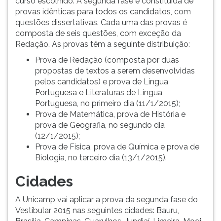
curso escolhido. A segunda fase é constituída de
ouvir
provas idênticas para todos os candidatos, com
essa
questões dissertativas. Cada uma das provas é
instrução
composta de seis questões, com exceção da
novamente.
Redação. As provas têm a seguinte distribuição:
Prova de Redação (composta por duas
propostas de textos a serem desenvolvidas
pelos candidatos) e prova de Língua
Portuguesa e Literaturas de Língua
Portuguesa, no primeiro dia (11/1/2015);
Prova de Matemática, prova de História e
prova de Geografia, no segundo dia
(12/1/2015);
Prova de Física, prova de Química e prova de
Biologia, no terceiro dia (13/1/2015).
Cidades
A Unicamp vai aplicar a prova da segunda fase do
Vestibular 2015 nas seguintes cidades: Bauru,