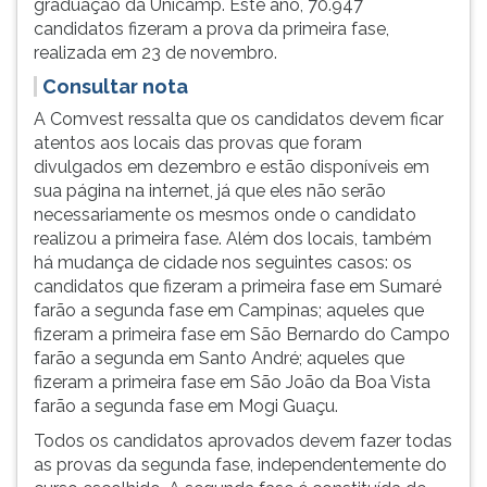
graduação da Unicamp. Este ano, 70.947
(primeira
candidatos fizeram a prova da primeira fase,
tecla
realizada em 23 de novembro.
à
direita
Consultar nota
do
A Comvest ressalta que os candidatos devem ficar
F).
atentos aos locais das provas que foram
Para
divulgados em dezembro e estão disponíveis em
ir
sua página na internet, já que eles não serão
ao
necessariamente os mesmos onde o candidato
menu
realizou a primeira fase. Além dos locais, também
principal
há mudança de cidade nos seguintes casos: os
pressione
candidatos que fizeram a primeira fase em Sumaré
a
farão a segunda fase em Campinas; aqueles que
tecla
fizeram a primeira fase em São Bernardo do Campo
J
farão a segunda em Santo André; aqueles que
e
fizeram a primeira fase em São João da Boa Vista
depois
farão a segunda fase em Mogi Guaçu.
F.
Pressione
Todos os candidatos aprovados devem fazer todas
F
as provas da segunda fase, independentemente do
para