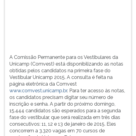
consulta
TAB
é
e
feita
depois
na
F.
página
Para
eletrô...
pausar
a
leitura
A Comissão Permanente para os Vestibulares da
pressione
Unicamp (Comvest) está disponibilizando as notas
D
obtidas pelos candidatos na primeira fase do
(primeira
Vestibular Unicamp 2015. A consulta é feita na
tecla
página eletrônica da Comvest
à
www.comvest.unicamp.br
. Para ter acesso às notas,
esquerda
os candidatos precisam digitar seu número de
do
inscrição e senha. A partir do próximo domingo,
F),
15.444 candidatos são esperados para a segunda
para
fase do vestibular, que será realizada em três dias
continuar
consecutivos: 11, 12 e 13 de janeiro de 2015. Eles
pressione
concorrem a 3.320 vagas em 70 cursos de
G