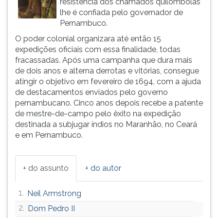
resistência dos chamados quilombolas
(primeira
lhe é confiada pelo governador de
tecla
Pernambuco.
à
direita
O poder colonial organizara até então 15
do
expedições oficiais com essa finalidade, todas
F).
fracassadas. Após uma campanha que dura mais
Para
de dois anos e alterna derrotas e vitórias, consegue
ir
atingir o objetivo em fevereiro de 1694, com a ajuda
ao
de destacamentos enviados pelo governo
menu
pernambucano. Cinco anos depois recebe a patente
principal
de mestre-de-campo pelo êxito na expedição
pressione
destinada a subjugar índios no Maranhão, no Ceará
a
e em Pernambuco.
tecla
J
e
+ do assunto
+ do autor
depois
F.
1.
Neil Armstrong
Pressione
F
2.
Dom Pedro II
para