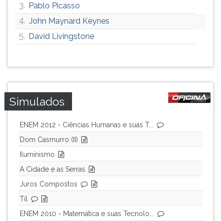
3.
Pablo Picasso
ouvir
4.
John Maynard Keynes
essa
instrução
5.
David Livingstone
novamente.
Simulados
ENEM 2012 - Ciências Humanas e suas T...
Dom Casmurro (II)
Iluminismo
A Cidade e as Serras
Juros Compostos
Til
ENEM 2010 - Matemática e suas Tecnolo...