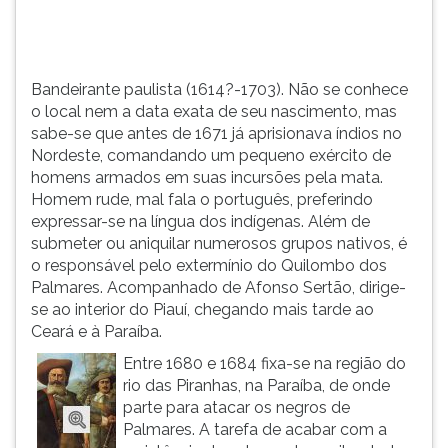
sabe-
TAB
se
e
que
depois
antes
F.
Bandeirante paulista (1614?-1703). Não se conhece
de
Para
o local nem a data exata de seu nascimento, mas
1671
pausar
sabe-se que antes de 1671 já aprisionava índios no
já
a
Nordeste, comandando um pequeno exército de
aprisiona...
leitura
homens armados em suas incursões pela mata.
pressione
Homem rude, mal fala o português, preferindo
D
expressar-se na língua dos indígenas. Além de
(primeira
submeter ou aniquilar numerosos grupos nativos, é
tecla
o responsável pelo extermínio do Quilombo dos
à
Palmares. Acompanhado de Afonso Sertão, dirige-
esquerda
se ao interior do Piauí, chegando mais tarde ao
do
Ceará e à Paraíba.
F),
Entre 1680 e 1684 fixa-se na região do
para
rio das Piranhas, na Paraíba, de onde
continuar
parte para atacar os negros de
pressione
Palmares. A tarefa de acabar com a
G