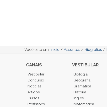
Você está em:
Início
/
Assuntos
/
Biografias
/
CANAIS
VESTIBULAR
Você
Vestibular
Biologia
está
Concurso
Geografia
no
Notícias
Gramática
Menu
Artigos
História
Principal.
Cursos
Inglês
Pressione
TAB
Profissões
Matemática