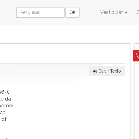
Vestibular
Ouvir Texto
6-).
ão da
oodrow
ice
 of