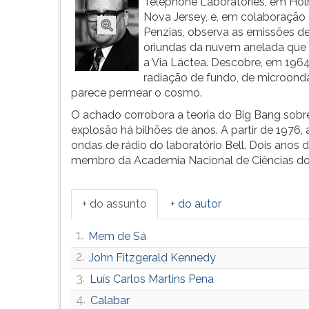
teoria
leitura
Telephone Laboratories, em Hol
sobr...
pressione
Nova Jersey, e, em colaboração
TAB
Penzias, observa as emissões de
e
oriundas da nuvem anelada que 
depois
a Via Láctea. Descobre, em 1964
F.
radiação de fundo, de microond
Para
parece permear o cosmo.
pausar
O achado corrobora a teoria do Big Bang sobr
a
explosão há bilhões de anos. A partir de 197
leitura
ondas de rádio do laboratório Bell. Dois anos 
pressione
membro da Academia Nacional de Ciências do
D
(primeira
tecla
+ do assunto
+ do autor
à
esquerda
1.
Mem de Sá
do
2.
John Fitzgerald Kennedy
F),
para
3.
Luís Carlos Martins Pena
continuar
4.
Calabar
pressione