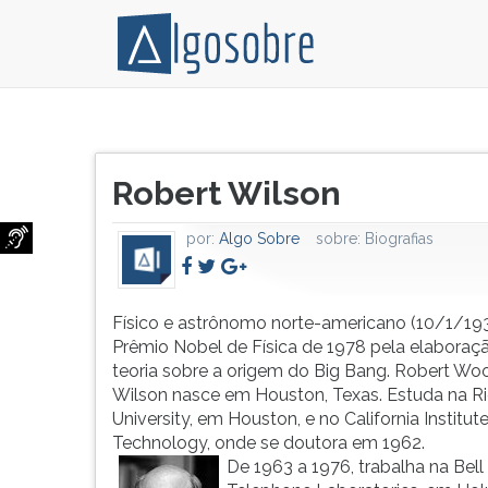
Físico
Pressione
e
TAB
Título
astrônomo
e
Robert Wilson
do
norte-
depois
artigo:
americano
F
por:
Algo Sobre
sobre:
Biografias
(10/1/1936-).
para
Prêmio
ouvir
Nobel
o
de
conteúdo
Físico e astrônomo norte-americano (10/1/193
Física
principal
Prêmio Nobel de Física de 1978 pela elaboraç
de
desta
teoria sobre a origem do Big Bang. Robert W
1978
tela.
Wilson nasce em Houston, Texas. Estuda na R
pela
Para
University, em Houston, e no California Institute
elaboração
pular
Technology, onde se doutora em 1962.
da
essa
De 1963 a 1976, trabalha na Bell