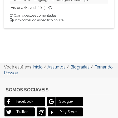
História (Fuvest 2013)
Com questões comentadas.
Com conteúdo específico no site.
Você está em:
Início
/
Assuntos
/
Biografias
/
Fernando
Pessoa
SOMOS SOCIAVEIS
Facebook
Google+
Twitter
Play Store