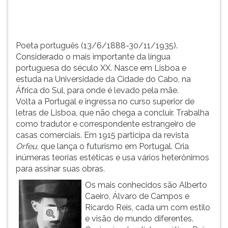
e
TAB
estuda
e
...
depois
F.
Poeta português (13/6/1888-30/11/1935).
Para
Considerado o mais importante da língua
pausar
portuguesa do século XX. Nasce em Lisboa e
a
estuda na Universidade da Cidade do Cabo, na
leitura
África do Sul, para onde é levado pela mãe.
pressione
Volta a Portugal e ingressa no curso superior de
D
letras de Lisboa, que não chega a concluir. Trabalha
(primeira
como tradutor e correspondente estrangeiro de
tecla
casas comerciais. Em 1915 participa da revista
à
Orfeu
, que lança o futurismo em Portugal. Cria
esquerda
inúmeras teorias estéticas e usa vários heterônimos
do
para assinar suas obras.
F),
Os mais conhecidos são Alberto
para
Caeiro, Álvaro de Campos e
continuar
Ricardo Reis, cada um com estilo
pressione
e visão de mundo diferentes.
G