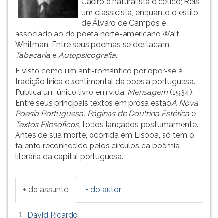
Caeiro é naturalista e cético; Reis,
(primeira
um classicista, enquanto o estilo
tecla
de Álvaro de Campos é
à
associado ao do poeta norte-americano Walt
direita
Whitman. Entre seus poemas se destacam
do
Tabacaria
e
Autopsicografia
.
F).
Para
É visto como um anti-romântico por opor-se à
ir
tradição lírica e sentimental da poesia portuguesa.
ao
Publica um único livro em vida,
Mensagem
(1934).
menu
Entre seus principais textos em prosa estão
A Nova
principal
Poesia Portuguesa, Páginas de Doutrina Estética
e
pressione
Textos Filosóficos
, todos lançados postumamente.
a
Antes de sua morte, ocorrida em Lisboa, só tem o
tecla
talento reconhecido pelos círculos da boêmia
J
literária da capital portuguesa.
e
depois
F.
+ do assunto
+ do autor
Pressione
F
1.
David Ricardo
para