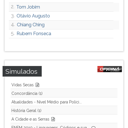
ouvir
2.
Tom Jobim
essa
3.
Otávio Augusto
instrução
4.
Chiang Ching
novamente.
5.
Rubem Fonseca
Simulados
Vidas Secas
Concordância (1)
Atualidades - Nível Médio para Políci...
História Geral (1)
A Cidade e as Serras
ENEM 2010 - Linguagens, Códigos e sua...