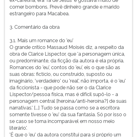
ex-cafetina, era 'fã de Jesus' e gostava muito de
comer bombons. Prevê dinheiro grande e marido
estrangeiro para Macabea.
3. Comentário da obra
3.1. Mais um romance do 'eu'
O grande crítico Massaud Moisés diz, a respeito da
obra de Clarice Lispector, que 'a personagem única,
ou predominante, da ficção da autora é ela própria.
Romances do 'eu', contos do 'eu', eis o que são as
suas obras: fictício, ou construído, suposto ou
imaginário, 'verdadeiro' ou 'real', não importa, é o 'eu'
da ficcionista - que pode não ser o da Clarice
Lispector/pessoa física, mas é difícil supô-lo - a
personagem central [heroína/anti-heroína?] de suas
narrativas.' [...] Tudo se passa como se a escritora
somente tivesse o 'eu' da sua fantasia. Só por isso o
se caso se torna incomparável em nosso meio
literário'.
'É que o 'eu' da autora constitui para si próprio um