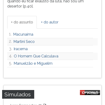
quando eu ficar exausto da luta, não sou um
desertor [p.40].
+ do assunto
+ do autor
1.
Macunaíma
2.
Martini Seco
3.
Iracema
4.
O Homem Que Calculava
5.
Manuelzão e Miguelim
Simulados