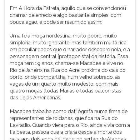
muita
(primeira
Em A Hora da Estrela, aquilo que se convencionou
rica
tecla
chamar de enredo é algo bastante simples, com
em
à
pouca ação, e pode ser resumido assim:
peculiaridades
direita
que
do
Uma feia moça nordestina, muito pobre, muito
o
F).
simplória, muito ignorante, mas também muita rica
narrador
Para
em peculiaridades que o narrador descobre nela, é a
descobre
ir
personagem central [protagonista] da história. Essa
nela,
ao
moça tem 19 anos, chama-se Macabea e vive no
é
menu
Rio de Janeiro, na Rua do Acre, próxima do cais do
a
principal
porto, onde compartilha, num velho sobrado, as
personagem
pressione
vagas de um quarto muito modesto, com mais
central
a
quatro moças [todas Marias e todas balconistas
[protagonista]
tecla
das Lojas Americanas].
da
J
história.
e
Macabea trabalha como datilógrafa numa firma de
Essa
depois
representantes de roldanas, que fica na Rua do
moça
F.
Lavradio. Quando viera para o Rio, ainda vivia com a
tem
Pressione
tia beata, pessoa que a criara desde a morte dos
19
F
pais, aos dois anos de idade, no sertão de Alagoas,
anos
para