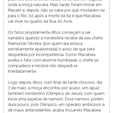
onde a moça nascera. Mais tarde, foram morar em
ouvir
Maceió e, depois, não se sabe por quê, mudaram-se
essa
para o Rio. Só após a morte da tia é que Macabea
instrução
vai viver no quarto da Rua do Acre.
novamente.
Os fatos propriamente ditos começam a ser
narrados quando a nordestina recebe de seu chefe,
Raimundo Silveira, [por quem ela estava
secretamente apaixonada] o aviso de que será
despedida por incompetência. Como Macabea
aceita o fato com enorme humildade, o chefe se
compadece e resolve não despedi-la
imediatamente.
Logo depois disso, num final de tarde chuvoso, dia
7 de maio, a moça encontra, por acaso, um rapaz
também nordestino [Olímpico de Jesus], com quem
inicia uma espécie de namoro. Esse namoro, porém,
dura pouco, pois Olímpico, um operário ambicioso e
de maus antecedentes, acaba trocando Macabea