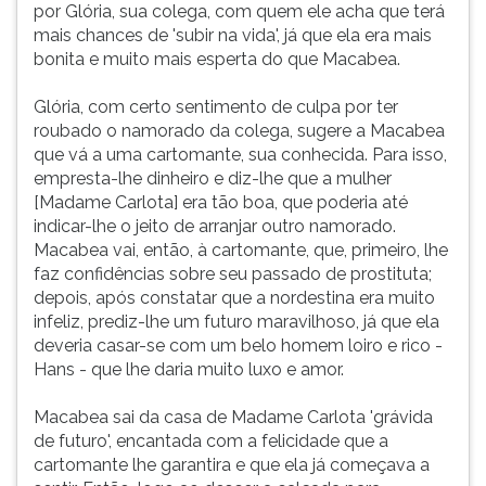
por Glória, sua colega, com quem ele acha que terá
mais chances de 'subir na vida', já que ela era mais
bonita e muito mais esperta do que Macabea.
Glória, com certo sentimento de culpa por ter
roubado o namorado da colega, sugere a Macabea
que vá a uma cartomante, sua conhecida. Para isso,
empresta-lhe dinheiro e diz-lhe que a mulher
[Madame Carlota] era tão boa, que poderia até
indicar-lhe o jeito de arranjar outro namorado.
Macabea vai, então, à cartomante, que, primeiro, lhe
faz confidências sobre seu passado de prostituta;
depois, após constatar que a nordestina era muito
infeliz, prediz-lhe um futuro maravilhoso, já que ela
deveria casar-se com um belo homem loiro e rico -
Hans - que lhe daria muito luxo e amor.
Macabea sai da casa de Madame Carlota 'grávida
de futuro', encantada com a felicidade que a
cartomante lhe garantira e que ela já começava a