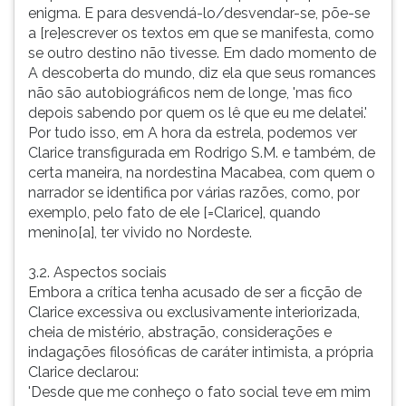
enigma. E para desvendá-lo/desvendar-se, põe-se
a [re]escrever os textos em que se manifesta, como
se outro destino não tivesse. Em dado momento de
A descoberta do mundo, diz ela que seus romances
não são autobiográficos nem de longe, 'mas fico
depois sabendo por quem os lê que eu me delatei.'
Por tudo isso, em A hora da estrela, podemos ver
Clarice transfigurada em Rodrigo S.M. e também, de
certa maneira, na nordestina Macabea, com quem o
narrador se identifica por várias razões, como, por
exemplo, pelo fato de ele [=Clarice], quando
menino[a], ter vivido no Nordeste.
3.2. Aspectos sociais
Embora a crítica tenha acusado de ser a ficção de
Clarice excessiva ou exclusivamente interiorizada,
cheia de mistério, abstração, considerações e
indagações filosóficas de caráter intimista, a própria
Clarice declarou:
'Desde que me conheço o fato social teve em mim