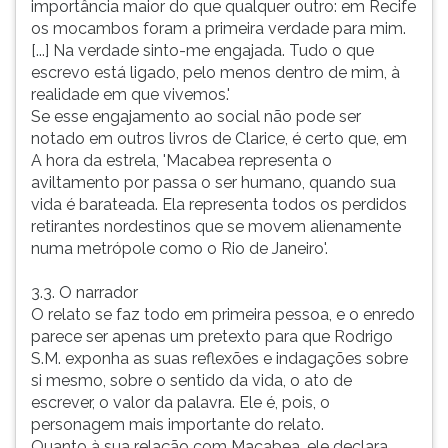
importância maior do que qualquer outro: em Recife
os mocambos foram a primeira verdade para mim.
[...] Na verdade sinto-me engajada. Tudo o que
escrevo está ligado, pelo menos dentro de mim, à
realidade em que vivemos.'
Se esse engajamento ao social não pode ser
notado em outros livros de Clarice, é certo que, em
A hora da estrela, 'Macabea representa o
aviltamento por passa o ser humano, quando sua
vida é barateada. Ela representa todos os perdidos
retirantes nordestinos que se movem alienamente
numa metrópole como o Rio de Janeiro'.
3.3. O narrador
O relato se faz todo em primeira pessoa, e o enredo
parece ser apenas um pretexto para que Rodrigo
S.M. exponha as suas reflexões e indagações sobre
si mesmo, sobre o sentido da vida, o ato de
escrever, o valor da palavra. Ele é, pois, o
personagem mais importante do relato.
Quanto à sua relação com Macabea, ele declara