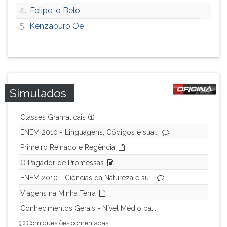
4.
Felipe, o Belo
ouvir
essa
5.
Kenzaburo Oe
instrução
novamente.
Simulados
Classes Gramaticais (1)
ENEM 2010 - Linguagens, Códigos e sua...
Primeiro Reinado e Regência
O Pagador de Promessas
ENEM 2010 - Ciências da Natureza e su...
Viagens na Minha Terra
Conhecimentos Gerais - Nível Médio pa...
Com questões comentadas.