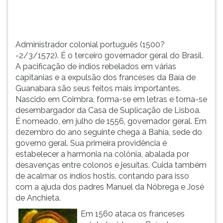
TAB
e
depois
F.
Administrador colonial português (1500?
Para
-2/3/1572). É o terceiro governador geral do Brasil.
pausar
A pacificação de índios rebelados em várias
a
capitanias e a expulsão dos franceses da Baía de
leitura
Guanabara são seus feitos mais importantes.
pressione
Nascido em Coimbra, forma-se em letras e torna-se
D
desembargador da Casa de Suplicação de Lisboa.
(primeira
É nomeado, em julho de 1556, governador geral. Em
tecla
dezembro do ano seguinte chega à Bahia, sede do
à
governo geral. Sua primeira providência é
esquerda
estabelecer a harmonia na colônia, abalada por
do
desavenças entre colonos e jesuítas. Cuida também
F),
de acalmar os índios hostis, contando para isso
para
com a ajuda dos padres Manuel da Nóbrega e José
continuar
de Anchieta.
pressione
Em 1560 ataca os franceses
G