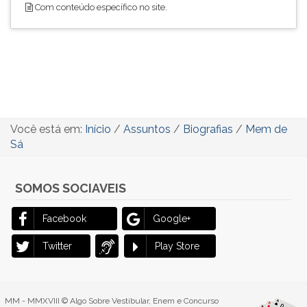
Com conteúdo específico no site.
Você está em:
Início
/
Assuntos
/
Biografias
/
Mem de
Sá
SOMOS SOCIAVEIS
Facebook
Google+
Twitter
Play Store
MM - MMXVIII © Algo Sobre Vestibular, Enem e Concurso