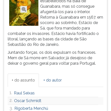
estabelecidos na Baía de
(primeira
Guanabara, mas só consegue
tecla
afugentá-los para o interior.
à
Retorna à Guanabara em 1567, em
direita
socorro ao sobrinho, Estácio de
do
Sá, que fora mandado para
F).
combater os invasores. Estácio havia fortificado o
Para
litoral, lançando as bases da cidade de São
ir
Sebastião do Rio de Janeiro.
ao
menu
Juntando forças, os dois expulsam os franceses.
principal
Mem de Sá morre em Salvador, já desejoso de
pressione
deixar o governo geral para voltar para Portugal.
a
tecla
J
+ do assunto
+ do autor
e
depois
1.
Raul Seixas
F.
Pressione
2.
Oscar Schmidt
F
3.
Rigoberta Menchú
para