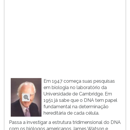
(primeira
tecla
à
direita
do
F).
Para
ir
ao
menu
principal
pressione
a
Em 1947 começa suas pesquisas
tecla
em biologia no laboratório da
J
Universidade de Cambridge. Em
e
1951 já sabe que o DNA tem papel
depois
fundamental na determinação
F.
hereditária de cada célula.
Pressione
Passa a investigar a estrutura tridimensional do DNA
F
com os biólogos americanos James Watson e
para