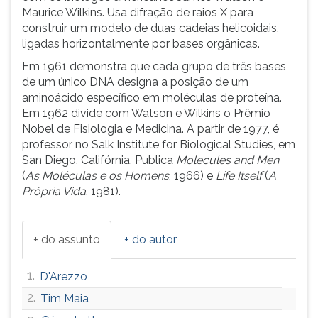
Maurice Wilkins. Usa difração de raios X para
ouvir
construir um modelo de duas cadeias helicoidais,
essa
ligadas horizontalmente por bases orgânicas.
instrução
novamente.
Em 1961 demonstra que cada grupo de três bases
de um único DNA designa a posição de um
aminoácido específico em moléculas de proteína.
Em 1962 divide com Watson e Wilkins o Prêmio
Nobel de Fisiologia e Medicina. A partir de 1977, é
professor no Salk Institute for Biological Studies, em
San Diego, Califórnia. Publica
Molecules and Men
(
As Moléculas e os Homens
, 1966) e
Life Itself
(
A
Própria Vida
, 1981).
+ do assunto
+ do autor
1.
D'Arezzo
2.
Tim Maia