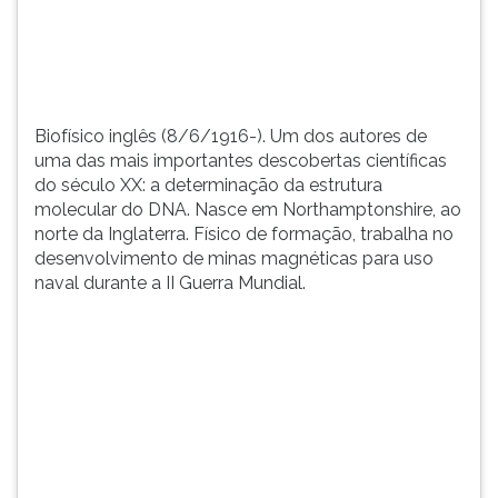
determina&...
TAB
e
depois
F.
Para
Biofísico inglês (8/6/1916-). Um dos autores de
pausar
uma das mais importantes descobertas científicas
a
do século XX: a determinação da estrutura
leitura
molecular do DNA. Nasce em Northamptonshire, ao
pressione
norte da Inglaterra. Físico de formação, trabalha no
D
desenvolvimento de minas magnéticas para uso
(primeira
naval durante a II Guerra Mundial.
tecla
à
esquerda
do
F),
para
continuar
pressione
G