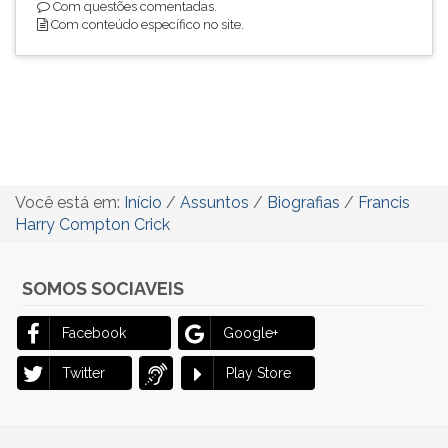
Com questões comentadas.
Com conteúdo específico no site.
Você está em:
Início
/
Assuntos
/
Biografias
/
Francis
Harry Compton Crick
SOMOS SOCIAVEIS
Facebook
Google+
Twitter
Play Store