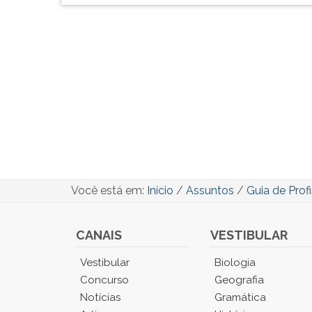
Você está em:
Início
/
Assuntos
/
Guia de Prof
CANAIS
VESTIBULAR
Você
Vestibular
Biologia
está
Concurso
Geografia
no
Notícias
Gramática
Menu