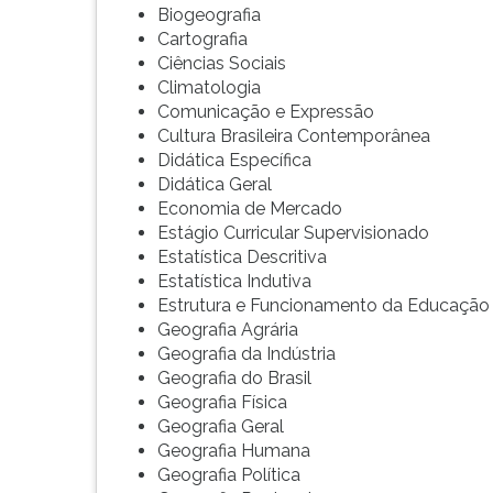
Biogeografia
G
Cartografia
(primeira
Ciências Sociais
tecla
Climatologia
à
Comunicação e Expressão
direita
Cultura Brasileira Contemporânea
do
Didática Específica
F).
Didática Geral
Para
Economia de Mercado
ir
Estágio Curricular Supervisionado
ao
Estatística Descritiva
menu
Estatística Indutiva
principal
Estrutura e Funcionamento da Educação
pressione
Geografia Agrária
a
Geografia da Indústria
tecla
Geografia do Brasil
J
Geografia Física
e
Geografia Geral
depois
Geografia Humana
F.
Geografia Política
Pressione