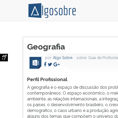
Para
Pressione
o
TAB
Título
profissional
e
Geografia
do
habilitado
depois
artigo:
em
F
por:
Algo Sobre
sobre:
Guia de Profissõ
Geografia,
para
o
ouvir
mercado
o
de
conteúdo
Perfil Profissional
trabalho
principal
A geografia é o espaço de discussão dos pro
abrange
desta
contemporâneos. O espaço econômico, o mei
as
tela.
ambiente, as relações internacionais, a integra
escolas
Para
os países, o desenvolvimento brasileiro, o cre
públicas
pular
demográfico, o caos urbano e a produção agrí
e
essa
alguns dos temas que compõem o universo d