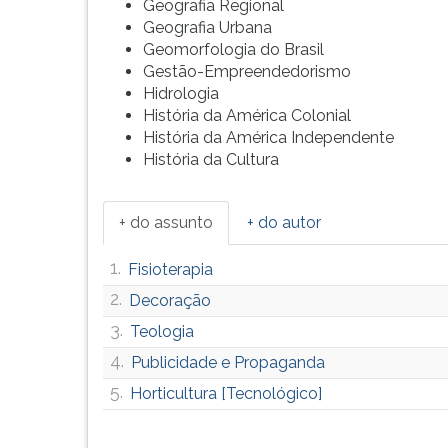
Geografia Regional
F
Geografia Urbana
para
Geomorfologia do Brasil
ouvir
Gestão-Empreendedorismo
essa
Hidrologia
instrução
História da América Colonial
novamente.
História da América Independente
História da Cultura
+ do assunto
+ do autor
1.
Fisioterapia
2.
Decoração
3.
Teologia
4.
Publicidade e Propaganda
5.
Horticultura [Tecnológico]