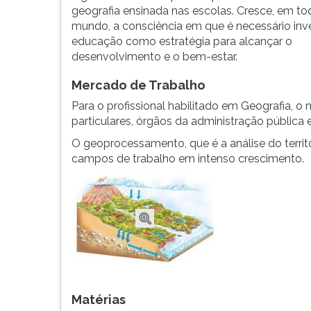
particulares,
leitura
geografia ensinada nas escolas. Cresce, em to
órgãos
pressione
mundo, a consciência em que é necessário inv
da
TAB
educação como estratégia para alcançar o
administração
e
desenvolvimento e o bem-estar.
pública
depois
e...
F.
Mercado de Trabalho
Para
Para o profissional habilitado em Geografia, o
pausar
particulares, órgãos da administração pública 
a
leitura
O geoprocessamento, que é a análise do territ
pressione
campos de trabalho em intenso crescimento.
D
(primeira
tecla
à
esquerda
do
F),
para
continuar
Matérias
pressione