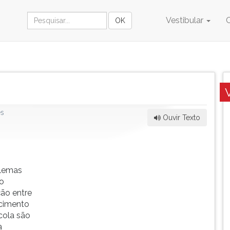
Vestibular
es
Ouvir Texto
blemas
o
ção entre
scimento
cola são
a