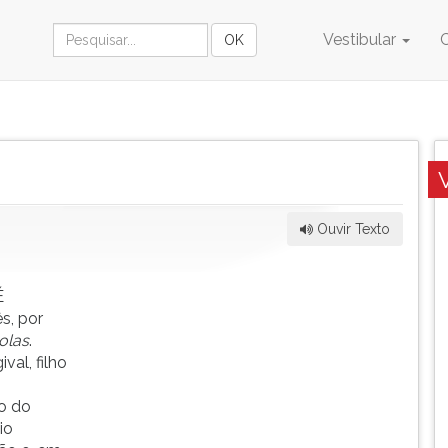
Vestibular
Ouvir Texto
É
s, por
olas
.
al, filho
ão do
io