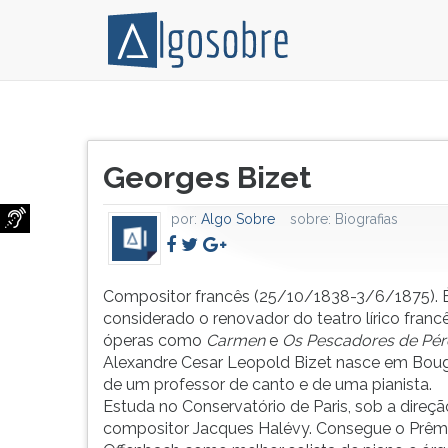
Compositor
Pressione
francês
TAB
Título
(25/10/1838-
e
Georges Bizet
do
3/6/1875).
depois
artigo:
É
F
por:
Algo Sobre
sobre:
Biografias
considerado
para
o
ouvir
renovador
o
do
conteúdo
Compositor francês (25/10/1838-3/6/1875). 
teatro
principal
considerado o renovador do teatro lírico francê
lírico
desta
óperas como
Carmen
e
Os Pescadores de Pér
francês,
tela.
Alexandre Cesar Leopold Bizet nasce em Bougiv
por
Para
de um professor de canto e de uma pianista.
óperas
pular
Estuda no Conservatório de Paris, sob a direç
como
essa
compositor Jacques Halévy. Consegue o Prêm