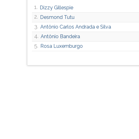
G
1.
Dizzy Gillespie
(primeira
2.
Desmond Tutu
tecla
à
3.
Antônio Carlos Andrada e Silva
direita
4.
Antônio Bandeira
do
5.
F).
Rosa Luxemburgo
Para
ir
ao
menu
principal
pressione
a
tecla
J
e
depois
F.
Pressione