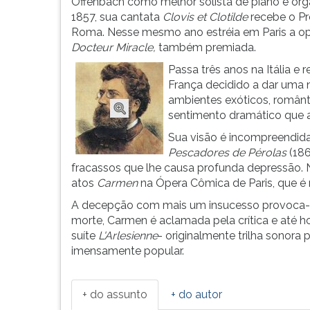
Carmen
leitura
Offenbach como melhor solista de piano e órg
...
pressione
1857, sua cantata
Clovis et Clotilde
recebe o P
TAB
Roma. Nesse mesmo ano estréia em Paris a o
e
Docteur Miracle,
também premiada.
depois
Passa três anos na Itália e r
F.
França decidido a dar uma n
Para
ambientes exóticos, român
pausar
sentimento dramático que 
a
Sua visão é incompreendida 
leitura
Pescadores de Pérolas
(186
pressione
fracassos que lhe causa profunda depressão. 
D
atos
Carmen
na Ópera Cômica de Paris, que é 
(primeira
tecla
A decepção com mais um insucesso provoca-lh
à
morte, Carmen é aclamada pela crítica e até hoj
esquerda
suíte
L'Arlesienne
- originalmente trilha sonora
do
imensamente popular.
F),
para
continuar
+ do assunto
+ do autor
pressione