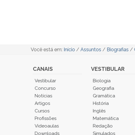
Você está em:
Início
/
Assuntos
/
Biografias
/
CANAIS
VESTIBULAR
Você
Vestibular
Biologia
está
Concurso
Geografia
no
Notícias
Gramática
Menu
Artigos
História
Principal.
Cursos
Inglês
Pressione
TAB
Profissões
Matemática
e
Videoaulas
Redação
depois
Downloads
Simulados