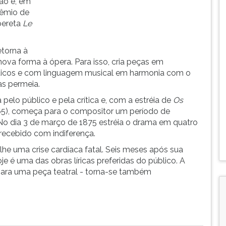
ão e, em
rêmio de
pereta
Le
etorna à
ova forma à ópera. Para isso, cria peças em
ticos e com linguagem musical em harmonia com o
as permeia.
pelo público e pela crítica e, com a estréia de
Os
5), começa para o compositor um período de
No dia 3 de março de 1875 estréia o drama em quatro
recebido com indiferença.
e uma crise cardíaca fatal. Seis meses após sua
e é uma das obras líricas preferidas do público. A
 para uma peça teatral - torna-se também