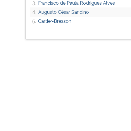
3.
Francisco de Paula Rodrigues Alves
G
(primeira
4.
Augusto César Sandino
tecla
5.
Cartier-Bresson
à
direita
do
F).
Para
ir
ao
menu
principal
pressione
a
tecla
J
e
depois
F.
Pressione