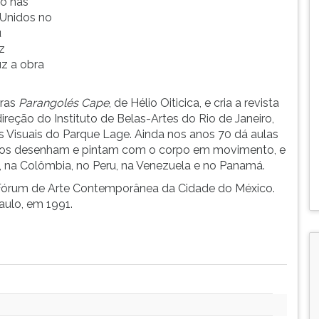
do nas
 Unidos no
u
z
uz a obra
uras
Parangolés Cape
, de Hélio Oiticica, e cria a revista
reção do Instituto de Belas-Artes do Rio de Janeiro,
 Visuais do Parque Lage. Ainda nos anos 70 dá aulas
lunos desenham e pintam com o corpo em movimento, e
 na Colômbia, no Peru, na Venezuela e no Panamá.
 Fórum de Arte Contemporânea da Cidade do México.
aulo, em 1991.