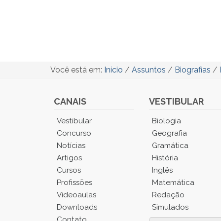
Você está em:
Início
/
Assuntos
/
Biografias
/
CANAIS
VESTIBULAR
Você
Vestibular
Biologia
está
Concurso
Geografia
no
Notícias
Gramática
Menu
Artigos
História
Principal.
Cursos
Inglês
Pressione
TAB
Profissões
Matemática
e
Videoaulas
Redação
depois
Downloads
Simulados
F
Contato