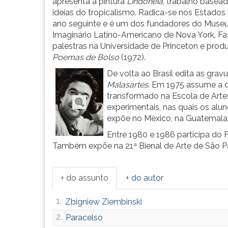
a
leitura
apresenta a pintura
Lindonéia
, trabalho basea
estudar
pressione
ideias do tropicalismo. Radica-se nos Estados
na
TAB
ano seguinte e é um dos fundadores do Muse
Escola
e
Imaginário Latino-Americano de Nova York. Fa
Nacional
depois
palestras na Universidade de Princeton e prod
de
F.
Poemas de Bolso
(1972).
Belas-...
Para
De volta ao Brasil edita as grav
pausar
Malasartes
. Em 1975 assume a di
a
transformado na Escola de Artes
leitura
experimentais, nas quais os a
pressione
expõe no México, na Guatemala,
D
Entre 1980 e 1986 participa do
(primeira
Também expõe na 21ª Bienal de Arte de São P
tecla
à
esquerda
+ do assunto
+ do autor
do
F),
1.
Zbigniew Ziembinski
para
continuar
2.
Paracelso
pressione