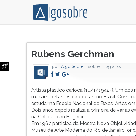
Artista
Pressione
plástico
TAB
Título
carioca
e
Rubens Gerchman
do
(10/1/1942-).
depois
artigo:
Um
F
por:
Algo Sobre
sobre:
Biografias
dos
para
nomes
ouvir
mais
o
importantes
conteúdo
Artista plástico carioca (10/1/1942-). Um dos
da
principal
mais importantes da pop art no Brasil. Começa
pop
desta
estudar na Escola Nacional de Belas-Artes em
art
tela.
Dois anos depois realiza a primeira de várias 
no
Para
na Galeria Jean Boghici.
Brasil.
pular
Em 1967 participa da Mostra Nova Objetividad
Começa
essa
Museu de Arte Moderna do Rio de Janeiro, on