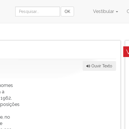
Vestibular
Ouvir Texto
 nomes
 a
 1962.
exposições
e, no
de