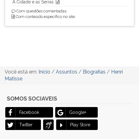
A Cidade e as Serras
Com questões comentadas.
Com conteúdo específico no site.
Você está em:
Início
/
Assuntos
/
Biografias
/
Henri
Matisse
SOMOS SOCIAVEIS
Facebook
Google+
Twitter
Play Store