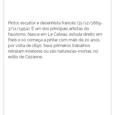
Cateau,
TAB
estuda
e
direit...
depois
F.
Pintor, escultor e desenhista francês (31/12/1869-
Para
3/11/1954). É um dos principais artistas do
pausar
fauvismo. Nasce em Le Cateau, estuda direito em
a
Paris e só começa a pintar com mais de 20 anos,
leitura
por volta de 1890. Seus primeiros trabalhos
pressione
retratam interiores ou são naturezas-mortas, no
D
estilo de Cézanne.
(primeira
tecla
à
esquerda
do
F),
para
continuar
pressione
G