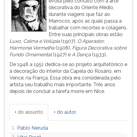
evolui pelo contato com a arte
ouvir
decorativa do Oriente Médio,
essa
durante viagens que faz ao
instrução
Marrocos, após as quais passa a
novamente.
trabalhar com recortes e colagens.
Entre suas principais obras estão
Luxo, Calma e Volúpia
(1907),
O Aparador
,
Harmonia Vermelha
(1908),
Figura Decorativa sobre
Fundo Ornamental
(1927) e
A Dança
(1933).
De 1948 a 1951 dedica-se ao projeto arquitetônico e
à decoração do interior da Capela do Rosário, em
Vence, na França. Essa obra era considerada pelo
artista seu trabalho mais importante. Três anos
depois de concluir a tarefa morre em Nice.
+ do assunto
+ do autor
1.
Pablo Neruda
2.