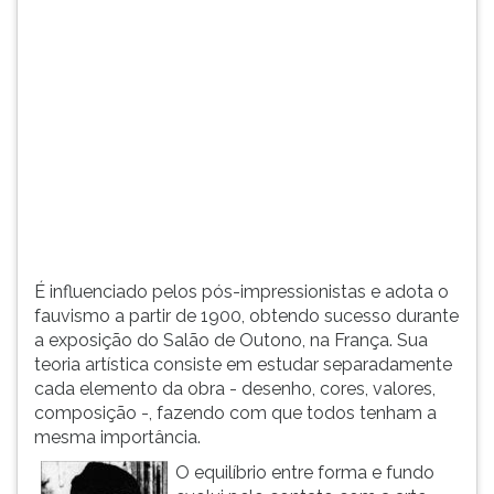
(primeira
tecla
à
direita
do
F).
Para
ir
ao
menu
principal
pressione
É influenciado pelos pós-impressionistas e adota o
a
fauvismo a partir de 1900, obtendo sucesso durante
tecla
a exposição do Salão de Outono, na França. Sua
J
teoria artística consiste em estudar separadamente
e
cada elemento da obra - desenho, cores, valores,
depois
composição -, fazendo com que todos tenham a
F.
mesma importância.
Pressione
F
O equilíbrio entre forma e fundo
para