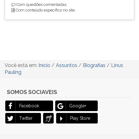
Com questões comentadas.
Com conteúdo específico no site.
Você está em:
Início
/
Assuntos
/
Biografias
/
Linus
Pauling
SOMOS SOCIAVEIS
Facebook
Google+
Twitter
Play Store