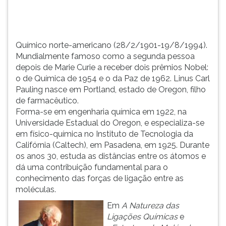
dois
TAB
prêmios
e
Nob...
depois
F.
Químico norte-americano (28/2/1901-19/8/1994).
Para
Mundialmente famoso como a segunda pessoa
pausar
depois de Marie Curie a receber dois prêmios Nobel:
a
o de Química de 1954 e o da Paz de 1962. Linus Carl
leitura
Pauling nasce em Portland, estado de Oregon, filho
pressione
de farmacêutico.
D
Forma-se em engenharia química em 1922, na
(primeira
Universidade Estadual do Oregon, e especializa-se
tecla
em físico-química no Instituto de Tecnologia da
à
Califórnia (Caltech), em Pasadena, em 1925. Durante
esquerda
os anos 30, estuda as distâncias entre os átomos e
do
dá uma contribuição fundamental para o
F),
conhecimento das forças de ligação entre as
para
moléculas.
continuar
Em
A Natureza
das
pressione
Ligações Químicas
e
G