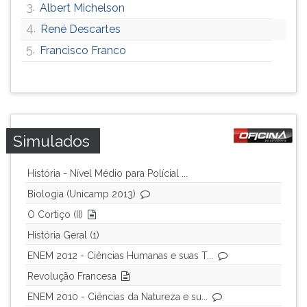
3.
Albert Michelson
ouvir
4.
René Descartes
essa
instrução
5.
Francisco Franco
novamente.
Simulados
História - Nível Médio para Polícial ...
Biologia (Unicamp 2013)
O Cortiço (II)
História Geral (1)
ENEM 2012 - Ciências Humanas e suas T...
Revolução Francesa
ENEM 2010 - Ciências da Natureza e su...