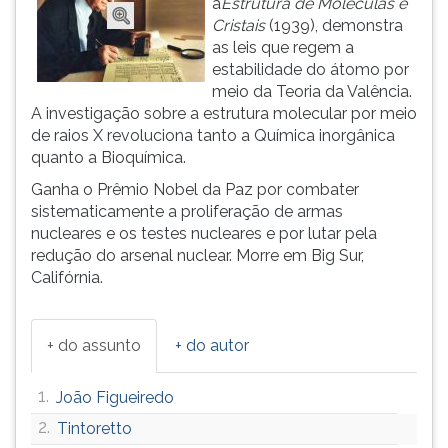
a
Estrutura de Moléculas e
(primeira
Cristais
(1939), demonstra
tecla
as leis que regem a
à
estabilidade do átomo por
direita
meio da Teoria da Valência.
do
A investigação sobre a estrutura molecular por meio
F).
de raios X revoluciona tanto a Química inorgânica
Para
quanto a Bioquímica.
ir
ao
Ganha o Prêmio Nobel da Paz por combater
menu
sistematicamente a proliferação de armas
principal
nucleares e os testes nucleares e por lutar pela
pressione
redução do arsenal nuclear. Morre em Big Sur,
a
Califórnia.
tecla
J
e
+ do assunto
+ do autor
depois
F.
1.
João Figueiredo
Pressione
F
2.
Tintoretto
para