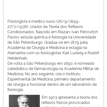
Pavlov
TAB
estu...
e
depois
F.
Fisiologista e médico russo (26/9/1849-
Para
27/2/1936), criador da Teoria dos Reflexos
pausar
Condicionados. Nascido em Riazan, Ivan Petrovitch
a
Pavlov estuda química e fisiologia na Universidade
leitura
de São Petersburgo. Gradua-se em 1879 pela
pressione
Academia de Cirurgia e Medicina e estagia na
D
Alemanha com os fisiologistas Karl Ludwig e Rudolf
(primeira
Heidenhain.
tecla
De volta a São Petersburgo em 1890, é nomeado
à
catedrático de farmacologia na Academia Militar de
esquerda
Medicina. No ano seguinte, cria o Instituto
do
Experimental de Medicina, primeiro departamento
F),
de cirurgia a funcionar dentro de um laboratório de
para
fisiologia.
continuar
Em 1903 apresenta a teoria dos
pressione
reflexos físicos provocados
G