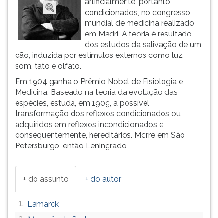
artificialmente, portanto
(primeira
condicionados, no congresso
tecla
mundial de medicina realizado
à
em Madri. A teoria é resultado
direita
dos estudos da salivação de um
do
cão, induzida por estímulos externos como luz,
F).
som, tato e olfato.
Para
ir
Em 1904 ganha o Prêmio Nobel de Fisiologia e
ao
Medicina. Baseado na teoria da evolução das
menu
espécies, estuda, em 1909, a possível
principal
transformação dos reflexos condicionados ou
pressione
adquiridos em reflexos incondicionados e,
a
consequentemente, hereditários. Morre em São
tecla
Petersburgo, então Leningrado.
J
e
depois
+ do assunto
+ do autor
F.
Pressione
1.
Lamarck
F
para