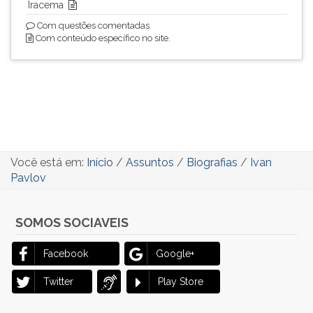
Iracema
Com questões comentadas.
Com conteúdo específico no site.
Você está em:
Início
/
Assuntos
/
Biografias
/
Ivan
Pavlov
SOMOS SOCIAVEIS
Facebook
Google+
Twitter
Play Store