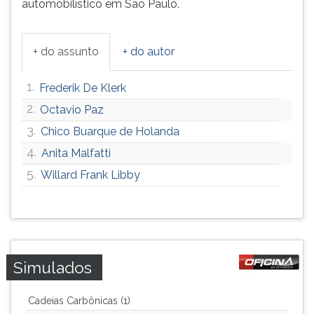
automobilístico em São Paulo.
ouvir
essa
instrução
+ do assunto
+ do autor
novamente.
1.
Frederik De Klerk
2.
Octavio Paz
3.
Chico Buarque de Holanda
4.
Anita Malfatti
5.
Willard Frank Libby
Simulados
Cadeias Carbônicas (1)