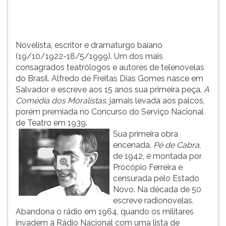
Brasil.
TAB
Alfredo...
e
depois
F.
Novelista, escritor e dramaturgo baiano
Para
(19/10/1922-18/5/1999). Um dos mais
pausar
consagrados teatrólogos e autores de telenovelas
a
do Brasil. Alfredo de Freitas Dias Gomes nasce em
leitura
Salvador e escreve aos 15 anos sua primeira peça,
A
pressione
Comédia dos Moralistas
, jamais levada aos palcos,
D
porém premiada no Concurso do Serviço Nacional
(primeira
de Teatro em 1939.
tecla
Sua primeira obra
à
encenada,
Pé de Cabra
,
esquerda
de 1942, é montada por
do
Procópio Ferreira e
F),
censurada pelo Estado
para
Novo. Na década de 50
continuar
escreve radionovelas.
pressione
Abandona o rádio em 1964, quando os militares
G
invadem a Rádio Nacional com uma lista de