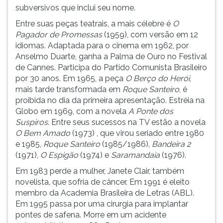
(primeira
subversivos que inclui seu nome.
tecla
Entre suas peças teatrais, a mais célebre é
O
à
Pagador de Promessas
(1959), com versão em 12
direita
idiomas. Adaptada para o cinema em 1962, por
do
Anselmo Duarte, ganha a Palma de Ouro no Festival
F).
de Cannes. Participa do Partido Comunista Brasileiro
Para
por 30 anos. Em 1965, a peça
O Berço do Herói
,
ir
mais tarde transformada em
Roque Santeiro
, é
ao
proibida no dia da primeira apresentação. Estréia na
menu
Globo em 1969, com a novela
A Ponte dos
principal
Suspiros
. Entre seus sucessos na TV estão a novela
pressione
O Bem Amado
(1973) , que virou seriado entre 1980
a
e 1985,
Roque Santeiro
(1985/1986),
Bandeira 2
tecla
(1971),
O Espigão
(1974) e
Saramandaia
(1976).
J
e
Em 1983 perde a mulher, Janete Clair, também
depois
novelista, que sofria de câncer. Em 1991 é eleito
F.
membro da Academia Brasileira de Letras (ABL).
Pressione
Em 1995 passa por uma cirurgia para implantar
F
pontes de safena. Morre em um acidente
para