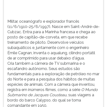
francesa
TAB
e
e
c...
depois
F.
Militar, oceanógrafo e explorador francês
Para
(11/6/1910-25/6/1997). Nasce em Saint-André-de-
pausar
Cubzac. Entra para a Marinha francesa e chega ao
a
posto de capitão-de-corveta, em que recebe
leitura
treinamento de piloto. Desenvolve veículos
pressione
subaquáticos e, juntamente com o engenheiro
D
Émile Cagnan, inventa o aqualung, cilindro portátil
(primeira
de ar comprimido para usar debaixo d'água.
tecla
Cria também a câmera de TV submarina e o
à
escafandro autônomo. Seus estudos são
esquerda
fundamentais para a exploração de petróleo no mar
do
do Norte e para a pesquisa dos hábitos de muitas
F),
espécies de animais. Com a câmera que inventou,
para
registra em inúmeros filmes, como a série
O Mundo
continuar
Submarino de Jacques Cousteau
, suas viagens a
pressione
bordo do barco Calypso, do qual se torna
G
comandante em 1950.