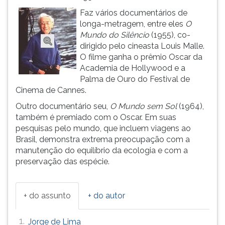
(primeira
Faz vários documentários de
tecla
longa-metragem, entre eles
O
à
Mundo do Silêncio
(1955), co-
direita
dirigido pelo cineasta Louis Malle.
do
O filme ganha o prêmio Oscar da
F).
Academia de Hollywood e a
Para
Palma de Ouro do Festival de
ir
Cinema de Cannes.
ao
menu
Outro documentário seu,
O Mundo sem Sol
(1964),
principal
também é premiado com o Oscar. Em suas
pressione
pesquisas pelo mundo, que incluem viagens ao
a
Brasil, demonstra extrema preocupação com a
tecla
manutenção do equilíbrio da ecologia e com a
J
preservação das espécie.
e
depois
F.
+ do assunto
+ do autor
Pressione
F
1.
Jorge de Lima
para