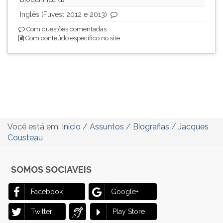
Inglês (Fuvest 2012 e 2013)
Com questões comentadas.
Com conteúdo específico no site.
Você está em:
Início
/
Assuntos
/
Biografias
/
Jacques
Cousteau
SOMOS SOCIAVEIS
Facebook
Google+
Twitter
Play Store