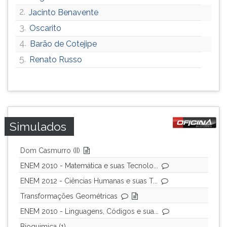
ouvir
2.
Jacinto Benavente
essa
3.
Oscarito
instrução
4.
Barão de Cotejipe
novamente.
5.
Renato Russo
Simulados
Dom Casmurro (II)
ENEM 2010 - Matemática e suas Tecnolo...
ENEM 2012 - Ciências Humanas e suas T...
Transformações Geométricas
ENEM 2010 - Linguagens, Códigos e sua...
Bioquimica (1)