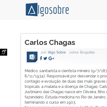
Médico,
Pressione
sanitarista
TAB
Título
e
e
Carlos Chagas
do
cientista
depois
artigo:
mineiro
F
por:
Algo Sobre
sobre:
Biografias
(9/7/1879-
para
8/11/1934).
ouvir
Responsável
o
por
conteúdo
Médico, sanitarista e cientista mineiro (9/7/18
desvendar
principal
8/11/1934). Responsável por desvendar o pro
o
desta
contágio e evolução de duas das mais graves 
processo
tela.
tropicais: a malária e a doença de Chagas. Carl
de
Para
Justiniano das Chagas nasce em Oliveira, filho
contágio
pular
fazendeiro. Estuda medicina no Rio de Janeiro,
e
essa
terminando o curso em 1903.