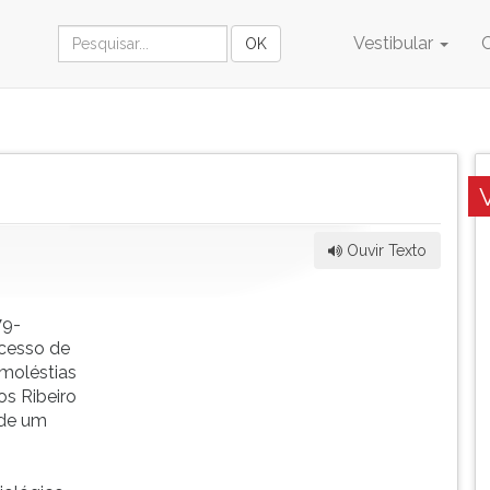
Vestibular
Ouvir Texto
79-
cesso de
moléstias
os Ribeiro
 de um