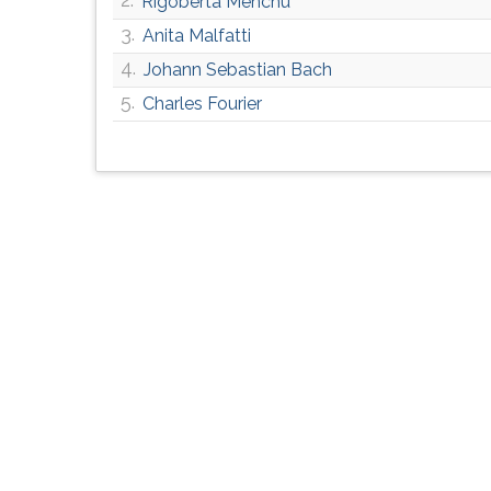
Rigoberta Menchú
G
3.
Anita Malfatti
(primeira
tecla
4.
Johann Sebastian Bach
à
5.
Charles Fourier
direita
do
F).
Para
ir
ao
menu
principal
pressione
a
tecla
J
e
depois
F.
Pressione