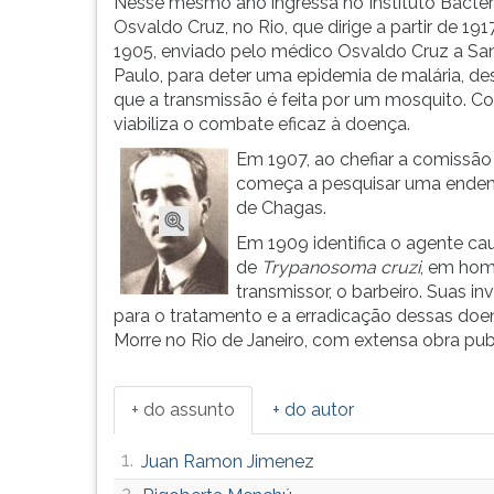
evoluç&at...
leitura
Nesse mesmo ano ingressa no Instituto Bacter
pressione
Osvaldo Cruz, no Rio, que dirige a partir de 191
TAB
1905, enviado pelo médico Osvaldo Cruz a Sa
e
Paulo, para deter uma epidemia de malária, d
depois
que a transmissão é feita por um mosquito. C
F.
viabiliza o combate eficaz à doença.
Para
Em 1907, ao chefiar a comissão
pausar
começa a pesquisar uma endem
a
de Chagas.
leitura
Em 1909 identifica o agente ca
pressione
de
Trypanosoma cruzi
, em hom
D
transmissor, o barbeiro. Suas
(primeira
para o tratamento e a erradicação dessas doen
tecla
Morre no Rio de Janeiro, com extensa obra pub
à
esquerda
do
+ do assunto
+ do autor
F),
para
1.
Juan Ramon Jimenez
continuar
pressione
2.