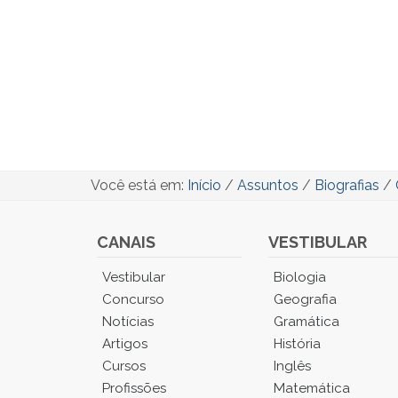
Você está em:
Início
/
Assuntos
/
Biografias
/
CANAIS
VESTIBULAR
Você
Vestibular
Biologia
está
Concurso
Geografia
no
Notícias
Gramática
Menu
Artigos
História
Principal.
Cursos
Inglês
Pressione
TAB
Profissões
Matemática