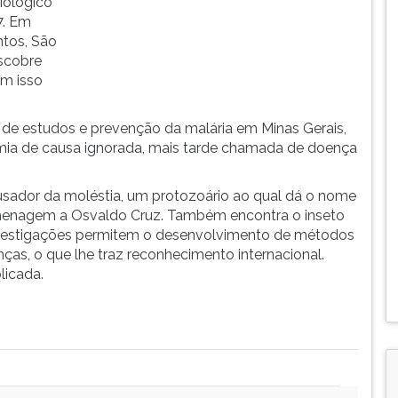
iológico
7. Em
ntos, São
escobre
om isso
 de estudos e prevenção da malária em Minas Gerais,
ia de causa ignorada, mais tarde chamada de doença
usador da moléstia, um protozoário ao qual dá o nome
enagem a Osvaldo Cruz. Também encontra o inseto
 investigações permitem o desenvolvimento de métodos
ças, o que lhe traz reconhecimento internacional.
licada.