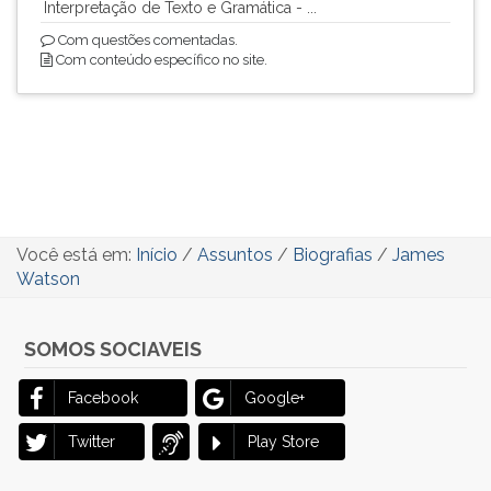
Interpretação de Texto e Gramática - ...
Com questões comentadas.
Com conteúdo específico no site.
Você está em:
Início
/
Assuntos
/
Biografias
/
James
Watson
SOMOS SOCIAVEIS
Facebook
Google+
Twitter
Play Store