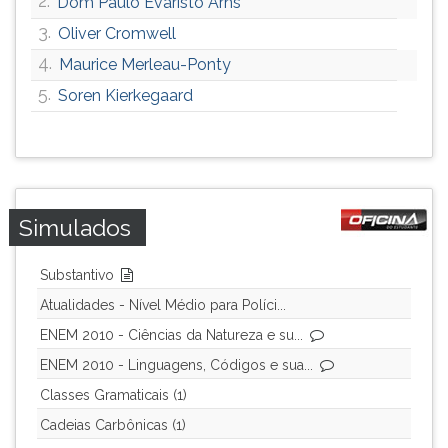
2.
Dom Paulo Evaristo Arns
ouvir
3.
Oliver Cromwell
essa
4.
Maurice Merleau-Ponty
instrução
novamente.
5.
Soren Kierkegaard
Simulados
Substantivo
Atualidades - Nível Médio para Políci...
ENEM 2010 - Ciências da Natureza e su...
ENEM 2010 - Linguagens, Códigos e sua...
Classes Gramaticais (1)
Cadeias Carbônicas (1)