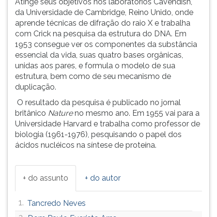
Atinge seus objetivos nos laboratórios Cavendish,
(primeira
da Universidade de Cambridge, Reino Unido, onde
tecla
aprende técnicas de difração do raio X e trabalha
à
com Crick na pesquisa da estrutura do DNA. Em
direita
1953 consegue ver os componentes da substância
do
essencial da vida, suas quatro bases orgânicas,
F).
unidas aos pares, e formula o modelo de sua
Para
estrutura, bem como de seu mecanismo de
ir
duplicação.
ao
menu
O resultado da pesquisa é publicado no jornal
principal
britânico
Nature
no mesmo ano. Em 1955 vai para a
pressione
Universidade Harvard e trabalha como professor de
a
biologia (1961-1976), pesquisando o papel dos
tecla
ácidos nucléicos na síntese de proteína.
J
e
depois
+ do assunto
+ do autor
F.
Pressione
1.
Tancredo Neves
F
para