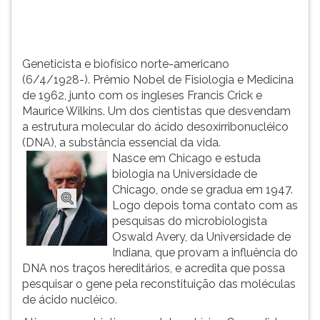
ingleses
TAB
Francis
e
Crick
depois
e...
F.
Geneticista e biofísico norte-americano
Para
(6/4/1928-). Prêmio Nobel de Fisiologia e Medicina
pausar
de 1962, junto com os ingleses Francis Crick e
a
Maurice Wilkins. Um dos cientistas que desvendam
leitura
a estrutura molecular do ácido desoxirribonucléico
pressione
(DNA), a substância essencial da vida.
D
Nasce em Chicago e estuda
(primeira
biologia na Universidade de
tecla
Chicago, onde se gradua em 1947.
à
Logo depois toma contato com as
esquerda
pesquisas do microbiologista
do
Oswald Avery, da Universidade de
F),
Indiana, que provam a influência do
para
DNA nos traços hereditários, e acredita que possa
continuar
pesquisar o gene pela reconstituição das moléculas
pressione
de ácido nucléico.
G