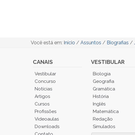
Você está em:
Início
/
Assuntos
/
Biografias
/
CANAIS
VESTIBULAR
Você
Vestibular
Biologia
está
Concurso
Geografia
no
Notícias
Gramática
Menu
Artigos
História
Principal.
Cursos
Inglês
Pressione
TAB
Profissões
Matemática
e
Videoaulas
Redação
depois
Downloads
Simulados
F
Contato