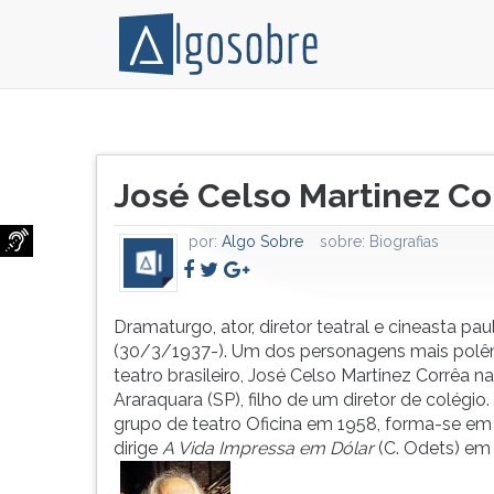
Dramaturgo,
Pressione
ator,
TAB
Título
diretor
e
José Celso Martinez Co
do
teatral
depois
artigo:
e
F
por:
Algo Sobre
sobre:
Biografias
cineasta
para
paulista
ouvir
(30/3/1937-).
o
Um
conteúdo
Dramaturgo, ator, diretor teatral e cineasta paul
dos
principal
(30/3/1937-). Um dos personagens mais polê
personagens
desta
teatro brasileiro, José Celso Martinez Corrêa 
mais
tela.
Araraquara (SP), filho de um diretor de colégio
polêmicos
Para
grupo de teatro Oficina em 1958, forma-se em 
do
pular
dirige
A Vida Impressa em Dólar
(C. Odets) em 
teatro
essa