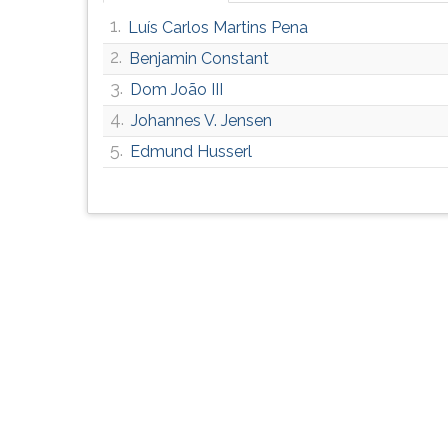
G
1.
Luís Carlos Martins Pena
(primeira
2.
Benjamin Constant
tecla
à
3.
Dom João III
direita
4.
Johannes V. Jensen
do
F).
5.
Edmund Husserl
Para
ir
ao
menu
principal
pressione
a
tecla
J
e
depois
F.
Pressione