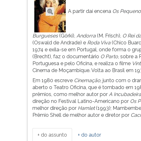
brasileiro,
leitura
José
pressione
A partir daí encena
Os Pequeno
Celso
TAB
Ma...
e
depois
F.
Burgueses
(Górki),
Andorra
(M. Frisch),
O Rei d
Para
(Oswald de Andrade) e
Roda Viva
(Chico Buarq
pausar
1974 e exila-se em Portugal, onde forma o gru
a
(Brecht), faz o documentário
O Parto
, sobre a
leitura
Portuguesa e pelo Oficina, e realiza o filme
Vin
pressione
Cinema de Moçambique. Volta ao Brasil em 19
D
Em 1980 escreve
Cinemação
, junto com o dr
(primeira
aberto o Teatro Oficina, que é tombado em 1
tecla
prêmios, como melhor autor por
A Incubadeir
à
direção no Festival Latino-Americano por
Os 
esquerda
melhor direção por
Hamlet
(1993); Mambembe 
do
Prêmio Shell de melhor autor e diretor por
Caci
F),
para
continuar
+ do assunto
+ do autor
pressione