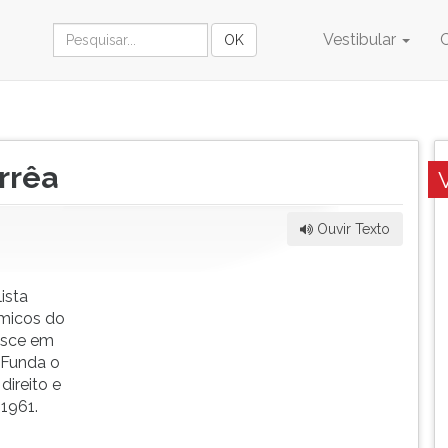
Vestibular
rrêa
Ouvir Texto
ista
micos do
nasce em
. Funda o
direito e
1961.