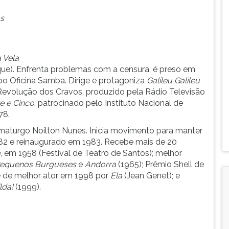
s
a Vela
ue). Enfrenta problemas com a censura, é preso em
po Oficina Samba. Dirige e protagoniza
Galileu Galileu
 Revolução dos Cravos, produzido pela Rádio Televisão
te e Cinco
, patrocinado pelo Instituto Nacional de
78.
amaturgo Noílton Nunes. Inicia movimento para manter
982 e reinaugurado em 1983. Recebe mais de 20
a
, em 1958 (Festival de Teatro de Santos); melhor
Pequenos Burgueses
e
Andorra
(1965); Prêmio Shell de
de melhor ator em 1998 por
Ela
(Jean Genet); e
lda!
(1999).