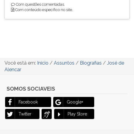
Com questões comentadas.
Com conteúdo específico no site.
Você está em:
Início
/
Assuntos
/
Biografias
/
José de
Alencar
SOMOS SOCIAVEIS
Facebook
Google+
Twitter
Play Store