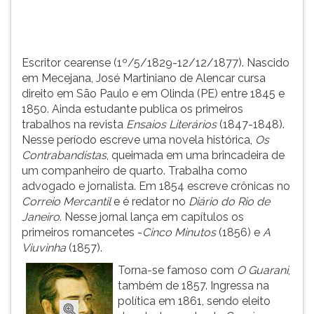
em
TAB
Olinda
e
(P...
depois
F.
Escritor cearense (1º/5/1829-12/12/1877). Nascido
Para
em Mecejana, José Martiniano de Alencar cursa
pausar
direito em São Paulo e em Olinda (PE) entre 1845 e
a
1850. Ainda estudante publica os primeiros
leitura
trabalhos na revista
Ensaios Literários
(1847-1848).
pressione
Nesse período escreve uma novela histórica,
Os
D
Contrabandistas
, queimada em uma brincadeira de
(primeira
um companheiro de quarto. Trabalha como
tecla
advogado e jornalista. Em 1854 escreve crônicas no
à
Correio Mercantil
e é redator no
Diário do Rio de
esquerda
Janeiro
. Nesse jornal lança em capítulos os
do
primeiros romancetes -
Cinco Minutos
(1856) e
A
F),
Viuvinha
(1857).
para
Torna-se famoso com
O
Guarani
,
continuar
também de 1857. Ingressa na
pressione
política em 1861, sendo eleito
G