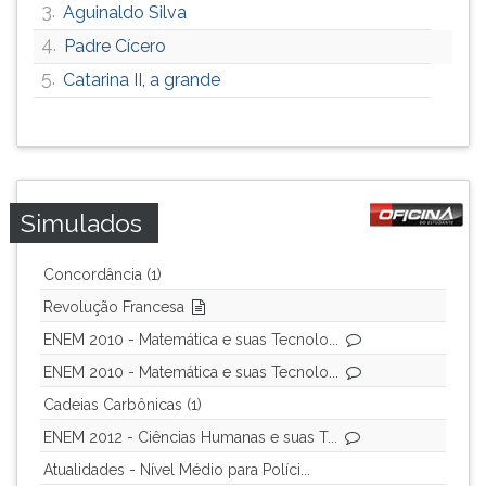
3.
Aguinaldo Silva
ouvir
4.
Padre Cícero
essa
instrução
5.
Catarina II, a grande
novamente.
Simulados
Concordância (1)
Revolução Francesa
ENEM 2010 - Matemática e suas Tecnolo...
ENEM 2010 - Matemática e suas Tecnolo...
Cadeias Carbônicas (1)
ENEM 2012 - Ciências Humanas e suas T...
Atualidades - Nível Médio para Políci...