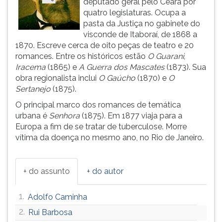
deputado geral pelo Ceará por
(primeira
quatro legislaturas. Ocupa a
tecla
pasta da Justiça no gabinete do
à
visconde de Itaboraí, de 1868 a
direita
1870. Escreve cerca de oito peças de teatro e 20
do
romances. Entre os históricos estão
O Guarani
,
F).
Iracema
(1865) e
A Guerra dos Mascates
(1873). Sua
Para
obra regionalista inclui
O Gaúcho
(1870) e
O
ir
Sertanejo
(1875).
ao
menu
O principal marco dos romances de temática
principal
urbana é
Senhora
(1875). Em 1877 viaja para a
pressione
Europa a fim de se tratar de tuberculose. Morre
a
vítima da doença no mesmo ano, no Rio de Janeiro.
tecla
J
e
+ do assunto
+ do autor
depois
F.
1.
Adolfo Caminha
Pressione
F
2.
Rui Barbosa
para