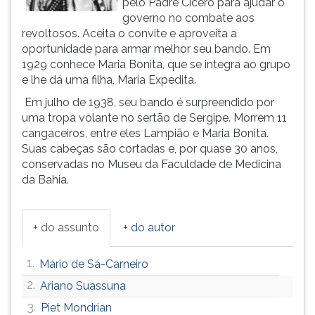
pelo Padre Cícero para ajudar o
(primeira
governo no combate aos
tecla
revoltosos. Aceita o convite e aproveita a
à
oportunidade para armar melhor seu bando. Em
direita
1929 conhece Maria Bonita, que se integra ao grupo
do
e lhe dá uma filha, Maria Expedita.
F).
Para
Em julho de 1938, seu bando é surpreendido por
ir
uma tropa volante no sertão de Sergipe. Morrem 11
ao
cangaceiros, entre eles Lampião e Maria Bonita.
menu
Suas cabeças são cortadas e, por quase 30 anos,
principal
conservadas no Museu da Faculdade de Medicina
pressione
da Bahia.
a
tecla
J
+ do assunto
+ do autor
e
depois
1.
Mário de Sá-Carneiro
F.
Pressione
2.
Ariano Suassuna
F
3.
Piet Mondrian
para