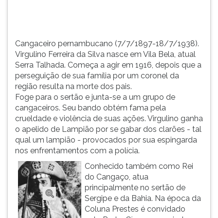
agir
TAB
em
e
1916,
depois
depoi...
F.
Cangaceiro pernambucano (7/7/1897-18/7/1938).
Para
Virgulino Ferreira da Silva nasce em Vila Bela, atual
pausar
Serra Talhada. Começa a agir em 1916, depois que a
a
perseguição de sua família por um coronel da
leitura
região resulta na morte dos pais.
pressione
Foge para o sertão e junta-se a um grupo de
D
cangaceiros. Seu bando obtém fama pela
(primeira
crueldade e violência de suas ações. Virgulino ganha
tecla
o apelido de Lampião por se gabar dos clarões - tal
à
qual um lampião - provocados por sua espingarda
esquerda
nos enfrentamentos com a polícia.
do
Conhecido também como Rei
F),
do Cangaço, atua
para
principalmente no sertão de
continuar
Sergipe e da Bahia. Na época da
pressione
Coluna Prestes é convidado
G