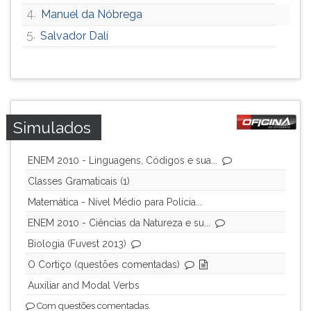
4.
Manuel da Nóbrega
ouvir
essa
5.
Salvador Dalí
instrução
novamente.
Simulados
ENEM 2010 - Linguagens, Códigos e sua...
Classes Gramaticais (1)
Matemática - Nível Médio para Polícia...
ENEM 2010 - Ciências da Natureza e su...
Biologia (Fuvest 2013)
O Cortiço (questões comentadas)
Auxiliar and Modal Verbs
Com questões comentadas.