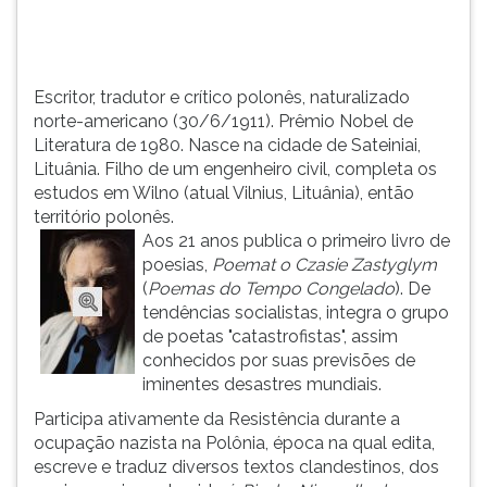
cidade...
TAB
e
depois
F.
Escritor, tradutor e crítico polonês, naturalizado
Para
norte-americano (30/6/1911). Prêmio Nobel de
pausar
Literatura de 1980. Nasce na cidade de Sateiniai,
a
Lituânia. Filho de um engenheiro civil, completa os
leitura
estudos em Wilno (atual Vilnius, Lituânia), então
pressione
território polonês.
D
Aos 21 anos publica o primeiro livro de
(primeira
poesias,
Poemat o Czasie Zastyglym
tecla
(
Poemas do Tempo Congelado
). De
à
tendências socialistas, integra o grupo
esquerda
de poetas "catastrofistas", assim
do
conhecidos por suas previsões de
F),
iminentes desastres mundiais.
para
Participa ativamente da Resistência durante a
continuar
ocupação nazista na Polônia, época na qual edita,
pressione
escreve e traduz diversos textos clandestinos, dos
G