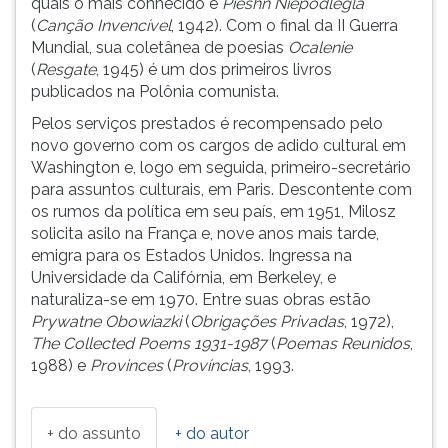
quais o mais conhecido é
Pieshn Niepodlegla
(primeira
(
Canção Invencível
, 1942). Com o final da II Guerra
tecla
Mundial, sua coletânea de poesias
Ocalenie
à
(
Resgate
, 1945) é um dos primeiros livros
direita
publicados na Polônia comunista.
do
F).
Pelos serviços prestados é recompensado pelo
Para
novo governo com os cargos de adido cultural em
ir
Washington e, logo em seguida, primeiro-secretário
ao
para assuntos culturais, em Paris. Descontente com
menu
os rumos da política em seu país, em 1951, Milosz
principal
solicita asilo na França e, nove anos mais tarde,
pressione
emigra para os Estados Unidos. Ingressa na
a
Universidade da Califórnia, em Berkeley, e
tecla
naturaliza-se em 1970. Entre suas obras estão
J
Prywatne Obowiazki
(
Obrigações Privadas
, 1972),
e
The Collected Poems 1931-1987
(
Poemas Reunidos
,
depois
1988) e
Provinces
(
Províncias
, 1993.
F.
Pressione
F
+ do assunto
+ do autor
para