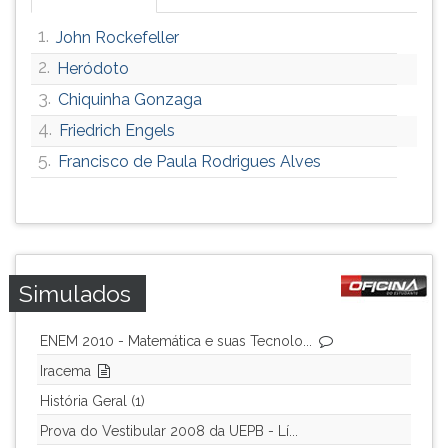
ouvir
1.
John Rockefeller
essa
instrução
2.
Heródoto
novamente.
3.
Chiquinha Gonzaga
4.
Friedrich Engels
5.
Francisco de Paula Rodrigues Alves
Simulados
ENEM 2010 - Matemática e suas Tecnolo...
Iracema
História Geral (1)
Prova do Vestibular 2008 da UEPB - Lí...