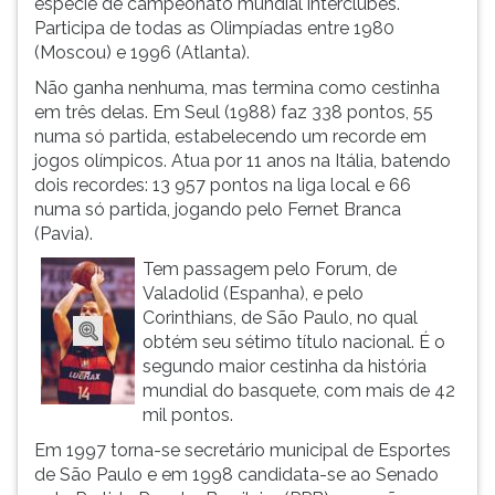
espécie de campeonato mundial interclubes.
(primeira
Participa de todas as Olimpíadas entre 1980
tecla
(Moscou) e 1996 (Atlanta).
à
direita
Não ganha nenhuma, mas termina como cestinha
do
em três delas. Em Seul (1988) faz 338 pontos, 55
F).
numa só partida, estabelecendo um recorde em
Para
jogos olímpicos. Atua por 11 anos na Itália, batendo
ir
dois recordes: 13 957 pontos na liga local e 66
ao
numa só partida, jogando pelo Fernet Branca
menu
(Pavia).
principal
Tem passagem pelo Forum, de
pressione
Valadolid (Espanha), e pelo
a
Corinthians, de São Paulo, no qual
tecla
obtém seu sétimo título nacional. É o
J
segundo maior cestinha da história
e
mundial do basquete, com mais de 42
depois
mil pontos.
F.
Pressione
Em 1997 torna-se secretário municipal de Esportes
F
de São Paulo e em 1998 candidata-se ao Senado
para