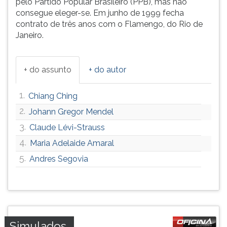
pelo Partido Popular Brasileiro (PPB), mas não
ouvir
consegue eleger-se. Em junho de 1999 fecha
essa
contrato de três anos com o Flamengo, do Rio de
instrução
Janeiro.
novamente.
+ do assunto
+ do autor
1.
Chiang Ching
2.
Johann Gregor Mendel
3.
Claude Lévi-Strauss
4.
Maria Adelaide Amaral
5.
Andres Segovia
Simulados