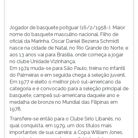
Daniel
TAB
Bezerra
e
Schmidt
depois
nasce...
F.
Jogador de basquete potiguar (16/2/1958-). Maior
Para
nome do basquete masculino nacional. Filho de
pausar
oficial da Marinha, Oscar Daniel Bezerra Schmidt
a
nasce na cidade de Natal, no Rio Grande do Norte, e
leitura
aos 13 anos vai para Brasília, onde começa a jogar
pressione
no clube Unidade Vizinhança.
D
Em 1974 muda-se para São Paulo, treina no infantil
(primeira
do Palmeiras e em seguida chega à seleção juvenil.
tecla
Em 1977 é eleito o melhor pivô sul-americano da
à
categoria e é convocado para a seleção principal de
esquerda
basquete, campeã sul-americana daquele ano e
do
medalha de bronze no Mundial das Filipinas em
F),
1978.
para
Transfere-se então para o Clube Sírio Libanês, no
continuar
qual conquista, em 1979, um dos títulos mais
pressione
importantes de sua carreira: a Copa William Jones,
G