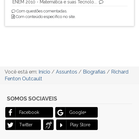
ENEM 2010 - Matemática e suas Tecnolo...
Com questões comentadas.
Com conteúdo específico no site.
Você está em:
Início
/
Assuntos
/
Biografias
/
Richard
Fenton Outcault
SOMOS SOCIAVEIS
Facebook
Google+
Twitter
Play Store