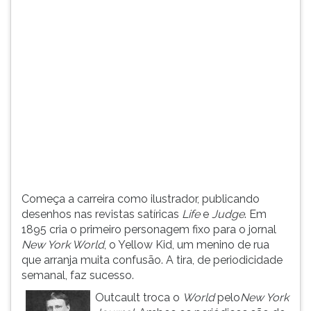
(primeira
tecla
à
direita
do
F).
Para
ir
ao
menu
principal
pressione
a
Começa a carreira como ilustrador, publicando
tecla
desenhos nas revistas satíricas
Life
e
Judge
. Em
J
1895 cria o primeiro personagem fixo para o jornal
e
New York World
, o Yellow Kid, um menino de rua
depois
que arranja muita confusão. A tira, de periodicidade
F.
semanal, faz sucesso.
Pressione
F
Outcault troca o
World
pelo
New York
para