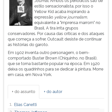
Journal
. Ambos os periódicos são de
ouvir
estilo sensacionalista, por isso o
essa
Yellow Kid acaba inspirando a
instrução
expressão
yellow journalism
,
novamente.
equivalente a "imprensa marrom" no
Brasil. A tira irrita grupos
conservadores. Por causa das críticas e dos ataques
que começa a sofrer, Outcault desiste de continuar
as histórias do garoto.
Em 1902 inventa outro personagem, o bem-
comportado Buster Brown (Chiquinho, no Brasil),
que se torna bastante popular na época. Em 1920
deixa os quadrinhos para se dedicar à pintura. Morre
em casa, em Nova York.
+ do assunto
+ do autor
1.
Elias Canetti
2.