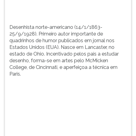
Unidos
TAB
(EUA).
e
Nasc...
depois
F.
Desenhista norte-americano (14/1/1863-
Para
25/9/1928). Primeiro autor importante de
pausar
quadrinhos de humor publicados em jornal nos
a
Estados Unidos (EUA). Nasce em Lancaster, no
leitura
estado de Ohio. Incentivado pelos pais a estudar
pressione
desenho, forma-se em artes pelo McMicken
D
College, de Cincinnati, e aperfeiçoa a técnica em
(primeira
Paris.
tecla
à
esquerda
do
F),
para
continuar
pressione
G