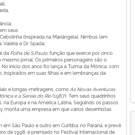
li,
keda,
ncia,
 em seus
a Cebolinha (inspirada na Mariângela), Nimbus (em
 Valéria e Dr. Spada.
al da
Folha de S
.
Paulo
, função que exerce por cinco
no mesmo jornal. Os primeiros personagens são o
u. No início dos anos 60 lança a Turma da Mônica, com
 inspirados em suas filhas e em lembranças da
iais e longas-metragens, como
As Novas Aventuras
ônica e a Sereia do Rio
(1987). Tem seus quadrinhos
s, na Europa e na América Latina. Seguindo os passos
ey, monta uma empresa em que vários desenhistas
 em São Paulo e outro em Curitiba, no Paraná, e prevê
ro de 1998, é premiado no Festival Internacional de