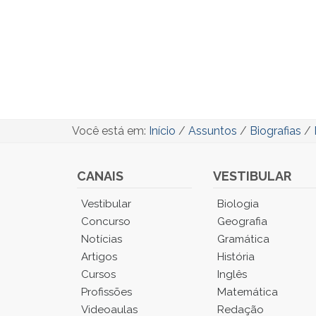
Você está em:
Início
/
Assuntos
/
Biografias
/
CANAIS
VESTIBULAR
Você
Vestibular
Biologia
está
Concurso
Geografia
no
Notícias
Gramática
Menu
Artigos
História
Principal.
Cursos
Inglês
Pressione
TAB
Profissões
Matemática
e
Videoaulas
Redação