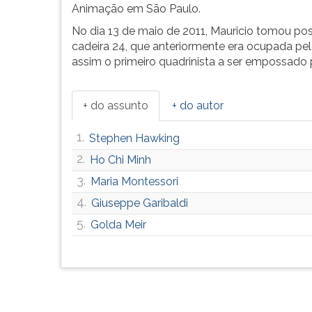
Animação em São Paulo.
G
(primeira
No dia 13 de maio de 2011, Mauricio tomou po
tecla
cadeira 24, que anteriormente era ocupada pe
à
assim o primeiro quadrinista a ser empossado
direita
do
F).
+ do assunto
+ do autor
Para
ir
1.
Stephen Hawking
ao
2.
Ho Chi Minh
menu
principal
3.
Maria Montessori
pressione
4.
Giuseppe Garibaldi
a
5.
Golda Meir
tecla
J
e
depois
F.
Pressione