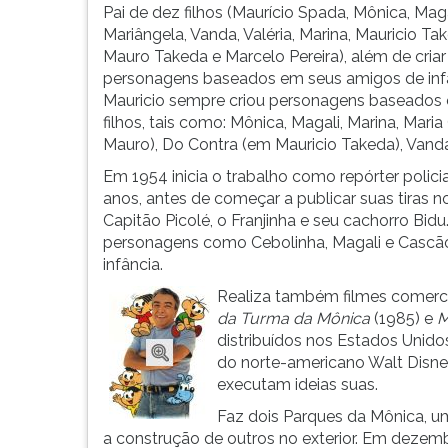
em
leitura
Pai de dez filhos (Maurício Spada, Mônica, Maga
Santa
pressione
Mariângela, Vanda, Valéria, Marina, Mauricio Ta
Isabel,
TAB
Mauro Takeda e Marcelo Pereira), além de criar
interior
e
personagens baseados em seus amigos de infâ
de
depois
Mauricio sempre criou personagens baseados
São
F.
filhos, tais como: Mônica, Magali, Marina, Mari
Paulo,
Para
Mauro), Do Contra (em Mauricio Takeda), Vanda,
...
pausar
Em 1954 inicia o trabalho como repórter polici
a
anos, antes de começar a publicar suas tiras 
leitura
Capitão Picolé, o Franjinha e seu cachorro Bid
pressione
personagens como Cebolinha, Magali e Cascão,
D
infância.
(primeira
tecla
Realiza também filmes comerc
à
da Turma da Mônica
(1985) e
M
esquerda
distribuídos nos Estados Unido
do
do norte-americano Walt Disn
F),
executam ideias suas.
para
Faz dois Parques da Mônica, um
continuar
a construção de outros no exterior. Em dezemb
pressione