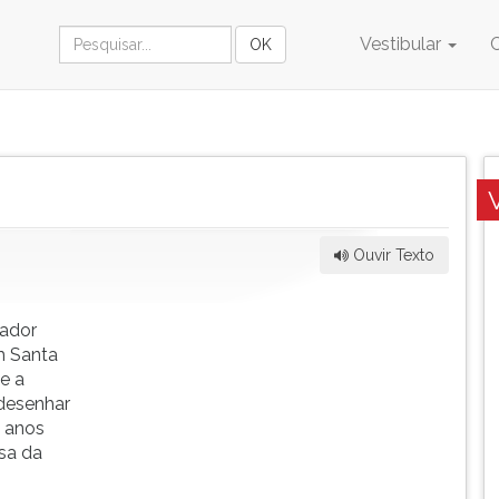
Vestibular
Ouvir Texto
iador
m Santa
 e a
desenhar
7 anos
sa da