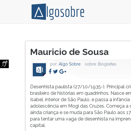
Mauricio
Pressione
de
TAB
Título
Sousa
e
Mauricio de Sousa
do
é
depois
artigo:
um
F
por:
Algo Sobre
sobre:
Biografias
desenhista
para
paulista.
ouvir
Principal
o
criador
conteúdo
Desenhista paulista (27/10/1935-). Principal cr
brasileiro
principal
brasileiro de histórias em quadrinhos. Nasce e
de
desta
Isabel, interior de São Paulo, e passa a infância
histórias
tela.
adolescência em Mogi das Cruzes. Começa a 
em
Para
ainda criança e se muda para São Paulo aos 1
quadrinhos.
pular
para tentar uma vaga de desenhista na impren
Nasce
essa
capital.