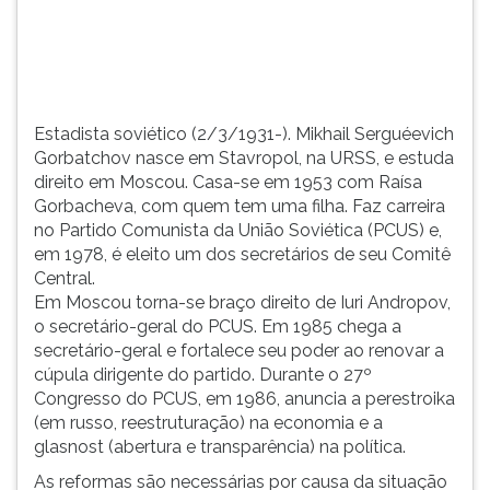
se
TAB
em
e
1953...
depois
F.
Para
Estadista soviético (2/3/1931-). Mikhail Serguéevich
pausar
Gorbatchov nasce em Stavropol, na URSS, e estuda
a
direito em Moscou. Casa-se em 1953 com Raísa
leitura
Gorbacheva, com quem tem uma filha. Faz carreira
pressione
no Partido Comunista da União Soviética (PCUS) e,
D
em 1978, é eleito um dos secretários de seu Comitê
(primeira
Central.
tecla
Em Moscou torna-se braço direito de Iuri Andropov,
à
o secretário-geral do PCUS. Em 1985 chega a
esquerda
secretário-geral e fortalece seu poder ao renovar a
do
cúpula dirigente do partido. Durante o 27º
F),
Congresso do PCUS, em 1986, anuncia a perestroika
para
(em russo, reestruturação) na economia e a
continuar
glasnost (abertura e transparência) na política.
pressione
G
As reformas são necessárias por causa da situação