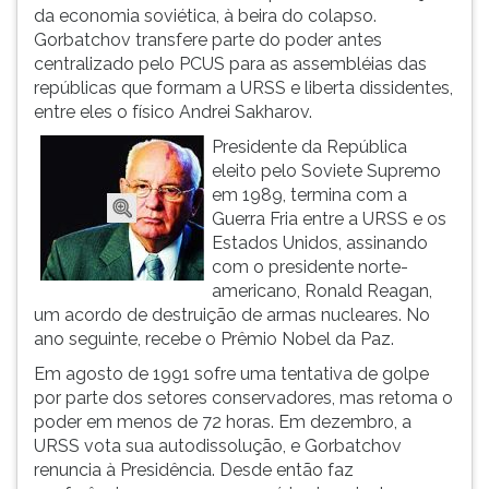
(primeira
da economia soviética, à beira do colapso.
tecla
Gorbatchov transfere parte do poder antes
à
centralizado pelo PCUS para as assembléias das
direita
repúblicas que formam a URSS e liberta dissidentes,
do
entre eles o físico Andrei Sakharov.
F).
Presidente da República
Para
eleito pelo Soviete Supremo
ir
em 1989, termina com a
ao
Guerra Fria entre a URSS e os
menu
Estados Unidos, assinando
principal
com o presidente norte-
pressione
americano, Ronald Reagan,
a
um acordo de destruição de armas nucleares. No
tecla
ano seguinte, recebe o Prêmio Nobel da Paz.
J
e
Em agosto de 1991 sofre uma tentativa de golpe
depois
por parte dos setores conservadores, mas retoma o
F.
poder em menos de 72 horas. Em dezembro, a
Pressione
URSS vota sua autodissolução, e Gorbatchov
F
renuncia à Presidência. Desde então faz
para