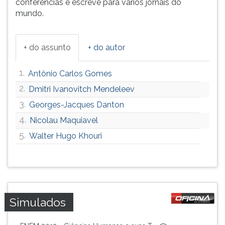
conferências e escreve para vários jornais do
ouvir
mundo.
essa
instrução
novamente.
+ do assunto
+ do autor
1.
Antônio Carlos Gomes
2.
Dmitri Ivanovitch Mendeleev
3.
Georges-Jacques Danton
4.
Nicolau Maquiavel
5.
Walter Hugo Khouri
Simulados