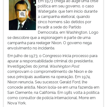
Em 1973 chega ao auge uma crise
(primeira
política em seu governo, o caso
tecla
Watergate, que tem início durante
à
a campanha eleitoral, quando
direita
cinco homens são detidos por
do
invadir a sede do Partido
F).
Democrata, em Washington. Logo
Para
se descobre que a espionagem é parte de uma
ir
campanha para reeleger Nixon. O governo nega
ao
envolvimento no incidente.
menu
principal
Em julho de 1973, o Congresso inicia processo para
pressione
apurar a responsabilidade criminal do presidente.
a
Investigações do jornal
Washington Post
tecla
comprovam o comprometimento de Nixon e de
J
seus principais auxiliares na operação. Em 1974,
e
Nixon renuncia. Seu sucessor, Gerald Ford, lhe
depois
concede anistia. Nixon isola-se em uma fazenda em
F.
San Clemente, na Califórnia. Em 1981 volta à política
Pressione
como consultor de polícia internacional. Morre em
F
Nova York.
para