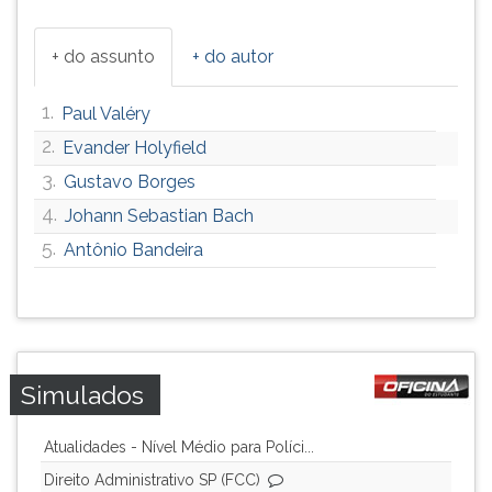
ouvir
essa
+ do assunto
+ do autor
instrução
novamente.
1.
Paul Valéry
2.
Evander Holyfield
3.
Gustavo Borges
4.
Johann Sebastian Bach
5.
Antônio Bandeira
Simulados
Atualidades - Nível Médio para Políci...
Direito Administrativo SP (FCC)