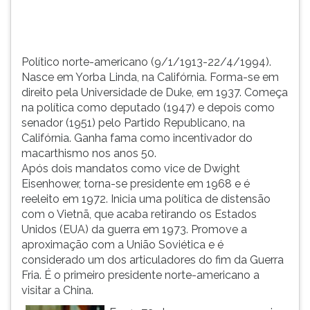
de
TAB
Duke,
e
em
depois
19...
F.
Político norte-americano (9/1/1913-22/4/1994).
Para
Nasce em Yorba Linda, na Califórnia. Forma-se em
pausar
direito pela Universidade de Duke, em 1937. Começa
a
na política como deputado (1947) e depois como
leitura
senador (1951) pelo Partido Republicano, na
pressione
Califórnia. Ganha fama como incentivador do
D
macarthismo nos anos 50.
(primeira
Após dois mandatos como vice de Dwight
tecla
Eisenhower, torna-se presidente em 1968 e é
à
reeleito em 1972. Inicia uma política de distensão
esquerda
com o Vietnã, que acaba retirando os Estados
do
Unidos (EUA) da guerra em 1973. Promove a
F),
aproximação com a União Soviética e é
para
considerado um dos articuladores do fim da Guerra
continuar
Fria. É o primeiro presidente norte-americano a
pressione
visitar a China.
G