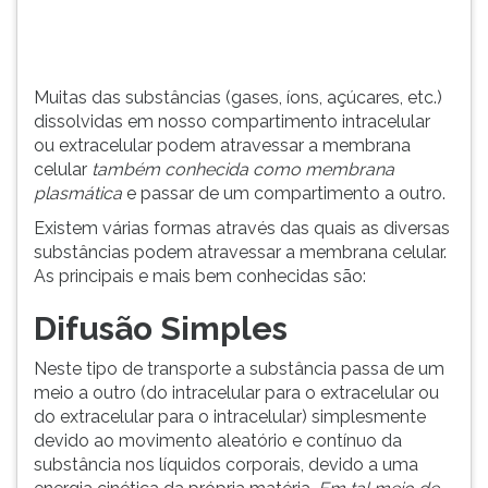
membrana
TAB
c...
e
depois
F.
Muitas das substâncias (gases, íons, açúcares, etc.)
Para
dissolvidas em nosso compartimento intracelular
pausar
ou extracelular podem atravessar a membrana
a
celular
também conhecida como membrana
leitura
plasmática
e passar de um compartimento a outro.
pressione
Existem várias formas através das quais as diversas
D
substâncias podem atravessar a membrana celular.
(primeira
As principais e mais bem conhecidas são:
tecla
à
Difusão Simples
esquerda
do
Neste tipo de transporte a substância passa de um
F),
meio a outro (do intracelular para o extracelular ou
para
do extracelular para o intracelular) simplesmente
continuar
devido ao movimento aleatório e contínuo da
pressione
substância nos líquidos corporais, devido a uma
G