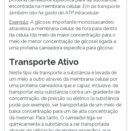
ouvir
encontrada na membrana celular.
Em tal transporte
essa
também não há gasto de ATP intracelular
.
instrução
Exemplo
: A glicose, importante monossacarídeo,
novamente.
atravessa a membrana celular de fora para dentro
da célula (do meio de maior concentração para o
meio de menor concentração de glicose) ligada a
uma proteína carreadora específica para glicose.
Transporte Ativo
Neste tipo de transporte a substância é levada de
um meio a outro através da membrana celular por
uma proteína carreadora que é capaz, inclusive, de
transportar esta substância contra um gradiente de
concentração, de pressão ou elétrico (a substância
pode, por exemplo, ser transportada de um meio de
baixa concentração para um de alta concentração
da mesma). Para tanto, O carreador liga-se
quimicamente à substância a ser transportada
através da utilização de enzima específica, que