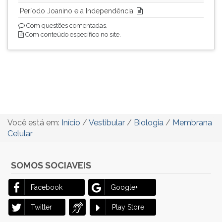
Período Joanino e a Independência
Com questões comentadas.
Com conteúdo específico no site.
Você está em:
Início
/
Vestibular
/
Biologia
/
Membrana
Celular
SOMOS SOCIAVEIS
Facebook
Google+
Twitter
Play Store