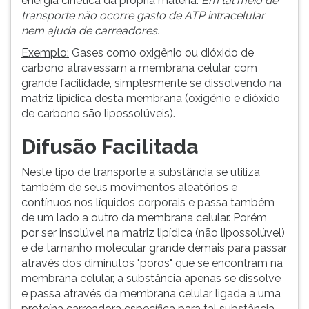
energia cinética da própria matéria.
Em tal meio de
(primeira
transporte não ocorre gasto de ATP intracelular
tecla
nem ajuda de carreadores.
à
direita
Exemplo:
Gases como oxigênio ou dióxido de
do
carbono atravessam a membrana celular com
F).
grande facilidade, simplesmente se dissolvendo na
Para
matriz lipídica desta membrana (oxigênio e dióxido
ir
de carbono são lipossolúveis).
ao
Difusão Facilitada
menu
principal
pressione
Neste tipo de transporte a substância se utiliza
a
também de seus movimentos aleatórios e
tecla
contínuos nos líquidos corporais e passa também
J
de um lado a outro da membrana celular. Porém,
e
por ser insolúvel na matriz lipídica (não lipossolúvel)
depois
e de tamanho molecular grande demais para passar
F.
através dos diminutos "poros" que se encontram na
Pressione
membrana celular, a substância apenas se dissolve
F
e passa através da membrana celular ligada a uma
para
proteína carreadora específica para tal substância,