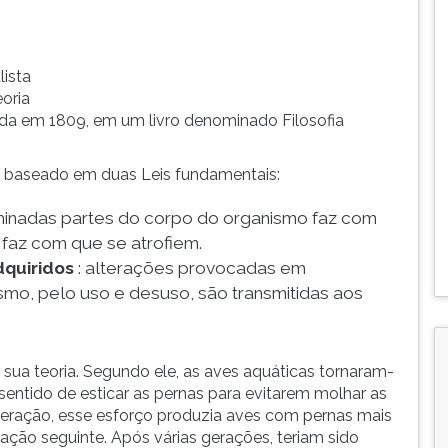
lista
eoria
cada em 1809, em um livro denominado Filosofia
ia baseado em duas Leis fundamentais:
rminadas partes do corpo do organismo faz com
faz com que se atrofiem.
dquiridos
: alterações provocadas em
smo, pelo uso e desuso, são transmitidas aos
 sua teoria. Segundo ele, as aves aquáticas tornaram-
sentido de esticar as pernas para evitarem molhar as
eração, esse esforço produzia aves com pernas mais
ração seguinte. Após várias gerações, teriam sido