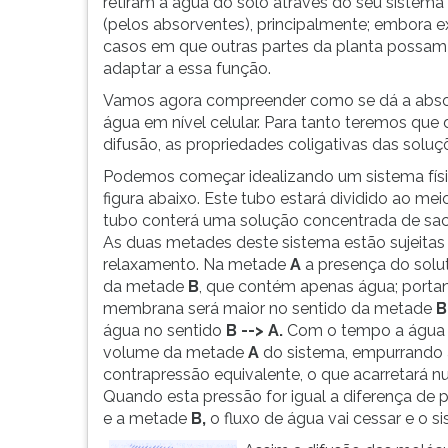
formas
leitura
retiram a água do solo através do seu sistema 
de
pressione
(pelos absorventes), principalmente; embora e
vida.
TAB
casos em que outras partes da planta possam
No
e
adaptar a essa função.
caso
depois
Vamos agora compreender como se dá a abs
dos
F.
água em nível celular. Para tanto teremos que
vegetais
Para
difusão, as propriedades coligativas das soluç
a
pausar
Podemos começar idealizando um sistema fís
água
a
figura abaixo. Este tubo estará dividido ao
representa
leitura
tubo conterá uma solução concentrada de sac
de
pressione
As duas metades deste sistema estão sujeitas
80%
D
relaxamento. Na metade
A
a presença do solu
a
(primeira
da metade
B
, que contém apenas água; portan
90%
tecla
membrana será maior no sentido da metade
...
à
água no sentido
B --> A.
Com o tempo a água q
esquerda
volume da metade
A
do sistema, empurrando
do
contrapressão equivalente, o que acarretará 
F),
Quando esta pressão for igual a diferença de 
para
e a metade
B,
o fluxo de água vai cessar e o si
continuar
pressione