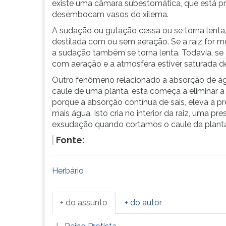
existe uma câmara subestomática, que está p
desembocam vasos do xilema.
A sudação ou gutação cessa ou se torna lent
destilada com ou sem aeração. Se a raiz for 
a sudação também se torna lenta. Todavia, se
com aeração e a atmosfera estiver saturada de
Outro fenômeno relacionado a absorção de ág
caule de uma planta, esta começa a eliminar a
porque a absorção contínua de sais, eleva a pr
mais água. Isto cria no interior da raiz, uma 
exsudação quando cortamos o caule da planta
Fonte:
Herbário
+ do assunto
+ do autor
1.