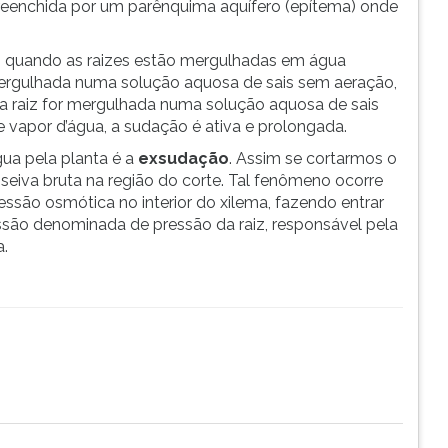
reenchida por um parênquima aquífero (epítema) onde
a, quando as raizes estão mergulhadas em água
mergulhada numa solução aquosa de sais sem aeração,
 a raiz for mergulhada numa solução aquosa de sais
 vapor d’água, a sudação é ativa e prolongada.
ua pela planta é a
exsudação
. Assim se cortarmos o
 seiva bruta na região do corte. Tal fenômeno ocorre
essão osmótica no interior do xilema, fazendo entrar
pressão denominada de pressão da raiz, responsável pela
.