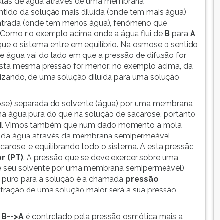
ulas de água através de uma membrana
tido da solução mais diluída (onde tem mais água)
ntrada (onde tem menos água), fenômeno que
. Como no exemplo acima onde a água flui de
B
para
A
,
 que o sistema entre em equilíbrio. Na osmose o sentido
e água vai do lado em que a pressão de difusão for
esta mesma pressão for menor; no exemplo acima, da
lizando, de uma solução diluída para uma solução
se) separada do solvente (água) por uma membrana
na água pura do que na solução de sacarose, portanto
M
. Vimos também que num dado momento a mola
o da água através da membrana semipermeável,
arose, e equilibrando todo o sistema. A esta pressão
or
(PT)
. A pressão que se deve exercer sobre uma
de seu solvente por uma membrana semipermeável)
te puro para a solução é a chamada
pressão
ntração de uma solução maior será a sua pressão
o
B-->A
é controlado pela pressão osmótica mais a