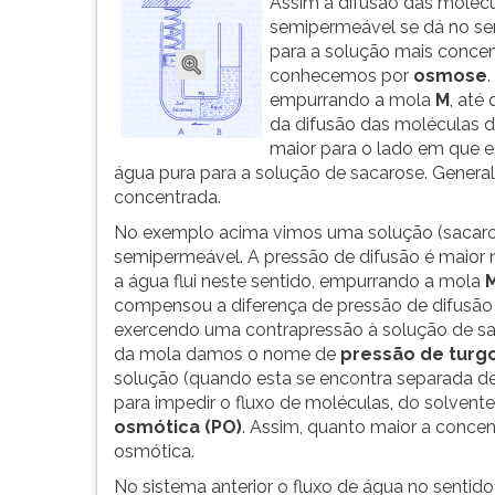
Assim a difusão das moléc
G
semipermeável se dá no sen
(primeira
para a solução mais conce
tecla
conhecemos por
osmose
à
empurrando a mola
M
, até
direita
da difusão das moléculas d
do
maior para o lado em que 
F).
água pura para a solução de sacarose. Genera
Para
concentrada.
ir
No exemplo acima vimos uma solução (sacaro
ao
semipermeável. A pressão de difusão é maior 
menu
a água flui neste sentido, empurrando a mola
principal
compensou a diferença de pressão de difusã
pressione
exercendo uma contrapressão à solução de sac
a
da mola damos o nome de
pressão de turg
tecla
solução (quando esta se encontra separada 
J
para impedir o fluxo de moléculas, do solven
e
osmótica (PO)
. Assim, quanto maior a conce
depois
osmótica.
F.
Pressione
No sistema anterior o fluxo de água no sentid