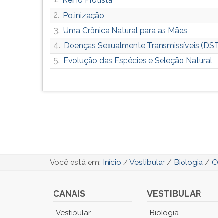
Reino Protista
2.
Polinização
3.
Uma Crônica Natural para as Mães
4.
Doenças Sexualmente Transmissíveis (DST
5.
Evolução das Espécies e Seleção Natural
Você está em:
Início
/
Vestibular
/
Biologia
/
O
CANAIS
VESTIBULAR
Você
Vestibular
Biologia