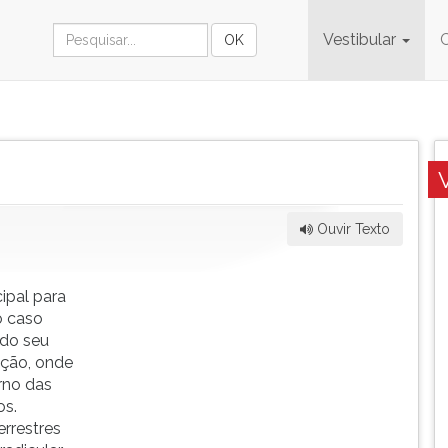
Vestibular
Ouvir Texto
ipal para
o caso
 do seu
ação, onde
rno das
os.
rrestres