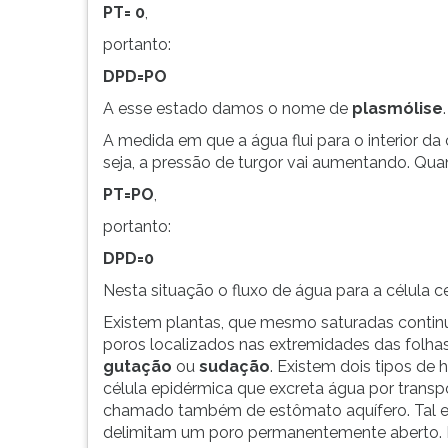
PT= 0
,
portanto:
DPD=PO
A esse estado damos o nome de
plasmólise
.
A medida em que a água flui para o interior da
seja, a pressão de turgor vai aumentando. Quan
PT=PO
,
portanto:
DPD=0
Nesta situação o fluxo de água para a célula 
Existem plantas, que mesmo saturadas contin
poros localizados nas extremidades das folha
gutação
ou
sudação
. Existem dois tipos de 
célula epidérmica que excreta água por transpo
chamado também de estômato aquífero. Tal es
delimitam um poro permanentemente aberto. Es