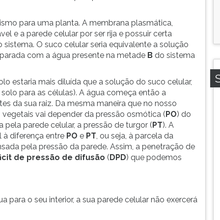
ismo para uma planta. A membrana plasmática,
 a parede celular por ser rija e possuir certa
 sistema. O suco celular seria equivalente a solução
omparada com a água presente na metade
B
do sistema
o estaria mais diluída que a solução do suco celular,
o solo para as células). A água começa então a
ntes da sua raiz. Da mesma maneira que no nosso
as vegetais vai depender da pressão osmótica (
PO
) do
pela parede celular, a pressão de turgor (
PT
). A
 à diferença entre
PO
e
PT
, ou seja, à parcela da
sada pela pressão da parede. Assim, a penetração de
icit de pressão de difusão
(
DPD
) que podemos
 para o seu interior, a sua parede celular não exercerá