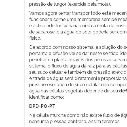
F
pressão de turgor (exercida pela mola).
para
Vamos agora tentar transpor todo este mecan
ouvir
funcionaria como uma membrana semipermeável e
essa
elasticidade funcionaria como a mola do nosso
instrução
de sacarose, e a água do solo poderia ser c
novamente.
físico.
De acordo com nosso sistema, a solução do sol
portanto a difusão vai se dar neste sentido (d
penetrar na planta através dos pelos absorve
sistema, o fluxo de água da raiz para as célul
seu suco celular e também da pressão exercida 
entrada de água será diretamente proporcional
pressão osmótica do suco celular não compen
água nas células vegetais depende de seu
déf
identificar como:
DPD=PO-PT
Na célula murcha como não existe fluxo de água
nenhuma pressão contrária. Assim teremos: