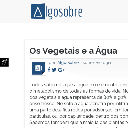
Todos
Pressione
sabemos
TAB
Título
que
e
Os Vegetais e a Água
do
a
depois
artigo:
água
F
por:
Algo Sobre
sobre:
Biologia
é
para
o
ouvir
elemento
o
principal
conteúdo
Todos sabemos que a água é o elemento princ
para
principal
o metabolismo de todas as formas de vida. N
o
desta
dos vegetais a água representa de 80% a 90%
metabolismo
tela.
peso fresco. No solo a água penetra por infiltr
de
Para
uma parte dela fica retida por adsorção, em to
todas
pular
partículas, ou, por capilaridade, dentro dos por
as
essa
Sabemos também que a maioria das plantas te