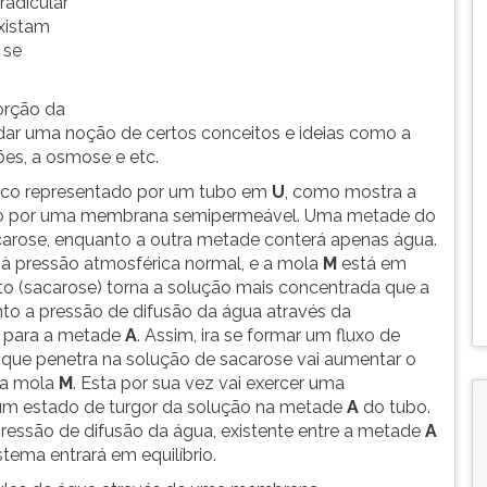
radicular
xistam
 se
orção da
 dar uma noção de certos conceitos e ideias como a
ões, a osmose e etc.
ico representado por um tubo em
U
, como mostra a
 meio por uma membrana semipermeável. Uma metade do
arose, enquanto a outra metade conterá apenas água.
 à pressão atmosférica normal, e a mola
M
está em
to (sacarose) torna a solução mais concentrada que a
to a pressão de difusão da água através da
B
para a metade
A
. Assim, ira se formar um fluxo de
ue penetra na solução de sacarose vai aumentar o
 a mola
M
. Esta por sua vez vai exercer uma
num estado de turgor da solução na metade
A
do tubo.
pressão de difusão da água, existente entre a metade
A
stema entrará em equilíbrio.