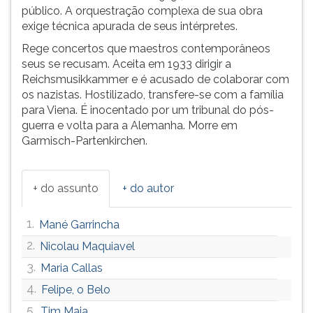
(primeira
público. A orquestração complexa de sua obra
tecla
exige técnica apurada de seus intérpretes.
à
Rege concertos que maestros contemporâneos
direita
seus se recusam. Aceita em 1933 dirigir a
do
Reichsmusikkammer e é acusado de colaborar com
F).
os nazistas. Hostilizado, transfere-se com a família
Para
para Viena. É inocentado por um tribunal do pós-
ir
guerra e volta para a Alemanha. Morre em
ao
Garmisch-Partenkirchen.
menu
principal
pressione
+ do assunto
+ do autor
a
tecla
J
1.
Mané Garrincha
e
2.
Nicolau Maquiavel
depois
3.
F.
Maria Callas
Pressione
4.
Felipe, o Belo
F
5.
Tim Maia
para