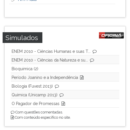
ouvir
essa
instrução
novamente.
Simulados
ENEM 2010 - Ciências Humanas e suas T...
ENEM 2010 - Ciências da Natureza e su...
Bioquimica (2)
Período Joanino e a Independência
Biologia (Fuvest 2013)
Química (Unicamp 2013)
O Pagador de Promessas
Com questões comentadas.
Com conteúdo específico no site.