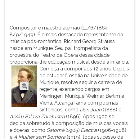
TAB
e
depois
F.
Compositor e maestro alemão (11/6/1864-
Para
8/9/1949). É o mais destacado representante da
pausar
música pós-romântica. Richard Georg Strauss
a
nasce em Munique. Seu pai, trompetista da
leitura
orquestra do Teatro de Ópera dessa cidade,
pressione
proporciona-lhe educação musical desde a infância.
D
Começa a compor aos 12 anos. Depois
(primeira
de estudar filosofia na Universidade de
tecla
Munique, resolve seguir a carreira de
à
regente, exercendo cargos em
esquerda
Meiningen, Munique, Weimar, Berlim e
do
Viena. Alcança fama com poemas
F),
sinfônicos, como
Don Juan
(1888) e
para
Assim Falava Zaratustra
(1896). Após 1900 se
continuar
dedica sobretudo à composição de músicas vocais
pressione
e óperas, como
Salomé
(1905),
Electra
(1906-1908)
G
e
A Mulher sem Sombra
(1919), todas sucesso de