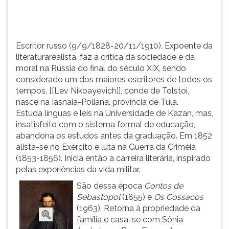
do
TAB
final
e
do
depois
s&eacu...
F.
Escritor russo (9/9/1828-20/11/1910). Expoente da
Para
literaturarealista, faz a crítica da sociedade e da
pausar
moral na Rússia do final do século XIX, sendo
a
considerado um dos maiores escritores de todos os
leitura
tempos. [[Lev Nikoayevich]], conde de Tolstoi,
pressione
nasce na Iasnaia-Poliana, província de Tula.
D
Estuda línguas e leis na Universidade de Kazan, mas,
(primeira
insatisfeito com o sistema formal de educação,
tecla
abandona os estudos antes da graduação. Em 1852
à
alista-se no Exército e luta na Guerra da Criméia
esquerda
(1853-1856). Inicia então a carreira literária, inspirado
do
pelas experiências da vida militar.
F),
São dessa época
Contos de
para
Sebastopol
(1855) e
Os Cossacos
continuar
(1963). Retorna à propriedade da
pressione
família e casa-se com Sônia
G