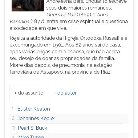
Andreievna Bers. Enquanto escreve
(primeira
seus dois maiores romances,
tecla
Guerra e Paz
(1869) e
Anna
à
Karenina
(1877), entra em crise espiritual e questiona
direita
a sociedade em que vive.
do
F).
Rejeita a autoridade da [[Igreja Ortodoxa Russa]] e é
Para
excomungado em 1901. Aos 82 anos sai de casa,
ir
após várias brigas com a esposa, que não aceita
ao
seu desejo de doar as propriedades da família.
menu
Morre dias depois, de pneumonia, na estação
principal
ferroviária de Astapovo, na província de Riaz.
pressione
a
tecla
+ do assunto
+ do autor
J
e
1.
Buster Keaton
depois
F.
2.
Johannes Kepler
Pressione
3.
Pearl S. Buck
F
4.
Mike Tyson
para