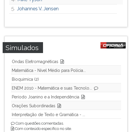
ouvir
5.
Johannes V. Jensen
essa
instrução
novamente.
Simulados
Ondas Eletromagnéticas
Matemática - Nível Médio para Polícia...
Bioquimica (2)
ENEM 2010 - Matemática e suas Tecnolo...
Período Joanino e a Independência
Orações Subordinadas
Interpretação de Texto e Gramática - ...
Com questões comentadas.
Com conteúdo específico no site.