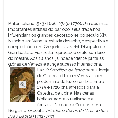
do
TAB
século
e
...
depois
F.
Pintor italiano (5/3/1696-27/3/1770). Um dos mais
Para
importantes artistas do barroco, seus trabalhos
pausar
influenciam os grandes decoradores do século XIX.
a
Nascido em Veneza, estuda desenho, perspectiva e
leitura
composição com Gregorio Lazzarini. Discípulo de
pressione
Giambattista Piazzetta, reproduz o estilo sombrio
D
do mestre. Aos 18 anos, já independente, pinta as
(primeira
glórias de Veneza e atinge sucesso internacional.
tecla
Faz
O Sacrifício de Isaac
para a Igreja
à
de Ospedaletto, em Veneza, com
esquerda
predomínio de luz e sombra. Entre
do
1725 e 1728 cria afrescos para a
F),
Catedral de Udine. Nas cenas
para
bíblicas, adota o realismo e a
continuar
fantasia. Na capela Colleone, em
pressione
Bergamo, executa
Virtudes
e
Cenas da Vida de São
G
João Batista
(1732-1733).