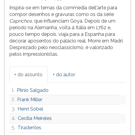
(primeira
Inspira-se em temas da commedia dell'arte para
tecla
compor desenhos e gravuras como os da série
à
Caprichos
, que influenciam Goya. Depois de um
direita
período na Alemanha, volta à Itália em 1762 e,
do
pouco tempo depois, viaja para a Espanha para
F).
decorar aposentos do palácio real. Morre em Madri.
Para
Desprezado pelo neoclassicismo, é valorizado
ir
pelos impressionistas.
ao
menu
principal
+ do assunto
+ do autor
pressione
a
tecla
1.
Plínio Salgado
J
2.
Frank Miller
e
3.
depois
Henri Sobel
F.
4.
Cecília Meireles
Pressione
5.
Tiradentes
F
para