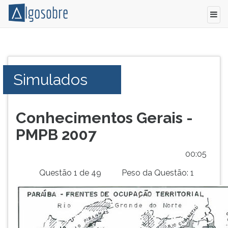
Conteúdo
Pressione
grátis
TAB
para
e
Simulados
vestibular,
depois
enem
F
e
para
concursos.
ouvir
Conhecimentos Gerais -
Videoaulas,
o
PMPB 2007
resumos
conteúdo
e
principal
00:05
download
desta
de
tela.
Questão 1 de 49
Peso da Questão: 1
livros,
Para
biografias,
pular
guia
essa
de
leitura
profissões,
pressione