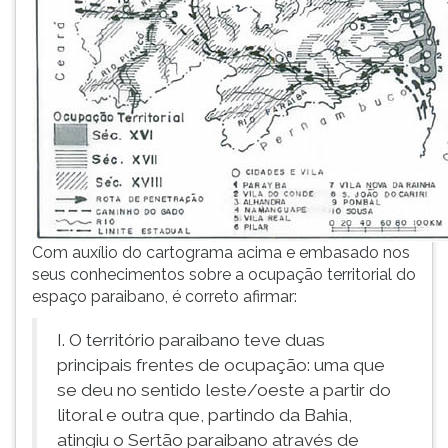
simulados
TAB
comentados.
e
Acessibilidade
depois
sem
F.
leitor
Para
de
pausar
tela.
a
leitura
pressione
D
(primeira
Com auxílio do cartograma acima e embasado nos
tecla
seus conhecimentos sobre a ocupação territorial do
à
espaço paraibano, é correto afirmar:
esquerda
do
I. O território paraibano teve duas
F),
principais frentes de ocupação: uma que
para
se deu no sentido leste/oeste a partir do
continuar
pressione
litoral e outra que, partindo da Bahia,
G
atingiu o Sertão paraibano através de