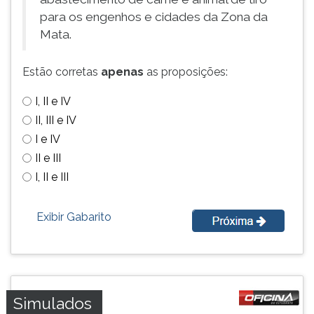
ouvir
para os engenhos e cidades da Zona da
essa
Mata.
instrução
novamente.
Estão corretas
apenas
as proposições:
I, II e IV
II, III e IV
I e IV
II e III
I, II e III
Exibir Gabarito
Simulados