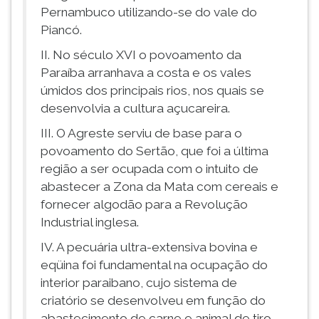
(primeira
Pernambuco utilizando-se do vale do
tecla
Piancó.
à
direita
II. No século XVI o povoamento da
do
Paraíba arranhava a costa e os vales
F).
úmidos dos principais rios, nos quais se
Para
desenvolvia a cultura açucareira.
ir
ao
III. O Agreste serviu de base para o
menu
povoamento do Sertão, que foi a última
principal
região a ser ocupada com o intuito de
pressione
abastecer a Zona da Mata com cereais e
a
fornecer algodão para a Revolução
tecla
Industrial inglesa.
J
e
IV. A pecuária ultra-extensiva bovina e
depois
eqüina foi fundamental na ocupação do
F.
interior paraibano, cujo sistema de
Pressione
criatório se desenvolveu em função do
F
abastecimento de carne e animal de tiro
para