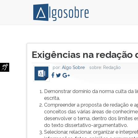
Para
Pressione
aqueles
TAB
Título
que
e
Exigências na redação
do
acham
depois
artigo:
que
F
por:
Algo Sobre
sobre:
Redação
não
para
é
ouvir
possível
o
estudar
conteúdo
Demonstrar domínio da norma culta da l
para
principal
escrita.
a
desta
Compreender a proposta de redação e ap
prova
tela.
conceitos das várias áreas de conhecime
de
Para
desenvolver o tema, dentro dos limites es
redação
pular
do texto dissertativo-argumentativo.
do
essa
Selecionar, relacionar, organizar e interpre