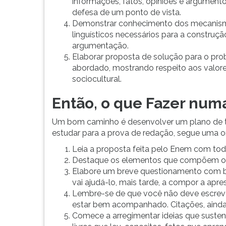
Enem,
leitura
informações, fatos, opiniões e argument
segue
pressione
defesa de um ponto de vista.
uma
TAB
Demonstrar conhecimento dos mecanis
orientação
e
linguísticos necessários para a construçã
que
depois
argumentação.
demonstra
F.
Elaborar proposta de solução para o pr
o
Para
abordado, mostrando respeito aos valor
contrário.
pausar
sociocultural.
Um
a
Então, o que Fazer nu
bom
leitura
cami...
pressione
Um bom caminho é desenvolver um plano de te
D
estudar para a prova de redação, segue uma o
(primeira
tecla
Leia a proposta feita pelo Enem com tod
à
Destaque os elementos que compõem o
esquerda
Elabore um breve questionamento com ba
do
vai ajudá-lo, mais tarde, a compor a ap
F),
Lembre-se de que você não deve escreve
para
estar bem acompanhado. Citações, ainda q
continuar
Comece a arregimentar ideias que susten
pressione