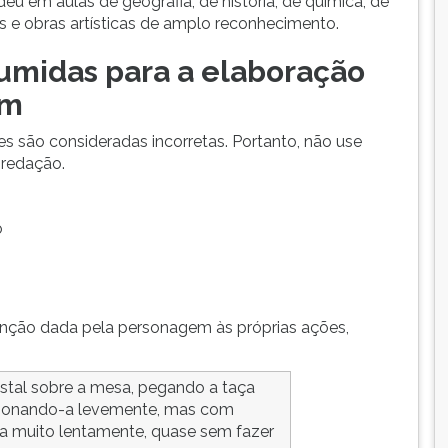
deu em aulas de geografia, de história, de química, de
es e obras artísticas de amplo reconhecimento.
sumidas para a elaboração
em
es são consideradas incorretas. Portanto, não use
 redação.
o
tenção dada pela personagem às próprias ações,
stal sobre a mesa, pegando a taça
sionando-a levemente, mas com
a muito lentamente, quase sem fazer