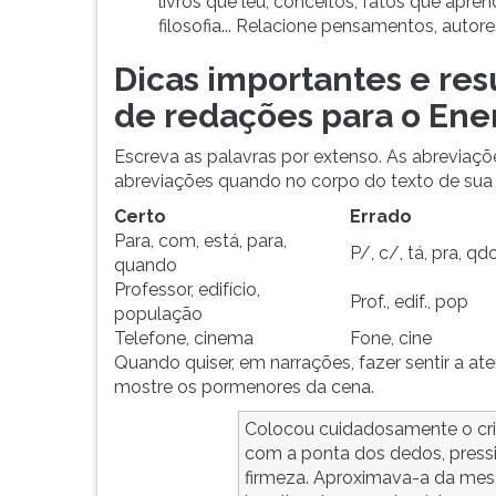
livros que leu, conceitos, fatos que apren
G
filosofia... Relacione pensamentos, autor
(primeira
tecla
Dicas importantes e re
à
de redações para o En
direita
do
Escreva as palavras por extenso. As abreviaçõ
F).
abreviações quando no corpo do texto de sua
Para
ir
Certo
Errado
ao
Para, com, está, para,
P/, c/, tá, pra, qd
menu
quando
principal
Professor, edifício,
Prof., edif., pop
pressione
população
a
Telefone, cinema
Fone, cine
tecla
Quando quiser, em narrações, fazer sentir a a
J
mostre os pormenores da cena.
e
Colocou cuidadosamente o cri
depois
com a ponta dos dedos, pres
F.
firmeza. Aproximava-a da mes
Pressione