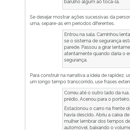
barulho algum ao tocá-la.
F
para
ouvir
Se desejar mostrar ações sucessivas da pers
essa
uma, separe-as em períodos diferentes.
instrução
novamente.
Entrou na sala. Caminhou len
se o sistema de segurança est
parede. Passou a girar lentam
atentamente quando daria o est
segurança.
Para construir na narrativa a ideia de rapidez,
um longo tempo transcorrido, use frases exten
Correu até o outro lado da rua
prédio. Acenou para o porteiro.
Estacionou o carro na frente d
havia descido. Abriu a caixa de
mulher lembrar dos tempos de
automóvel, baixando o volume