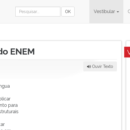
Vestibular
 do ENEM
Ouvir Texto
íngua
licar
nto para
truturais
tar