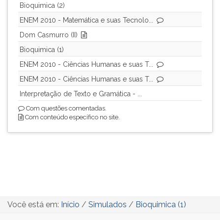
(primeira
Bioquimica (2)
tecla
ENEM 2010 - Matemática e suas Tecnolo...
à
Dom Casmurro (II)
direita
do
Bioquimica (1)
F).
ENEM 2010 - Ciências Humanas e suas T...
Para
ir
ENEM 2010 - Ciências Humanas e suas T...
ao
Interpretação de Texto e Gramática - ...
menu
Com questões comentadas.
principal
Com conteúdo específico no site.
pressione
a
tecla
J
e
depois
F.
Pressione
Você está em:
Início
/
Simulados
/
Bioquimica (1)
F
para