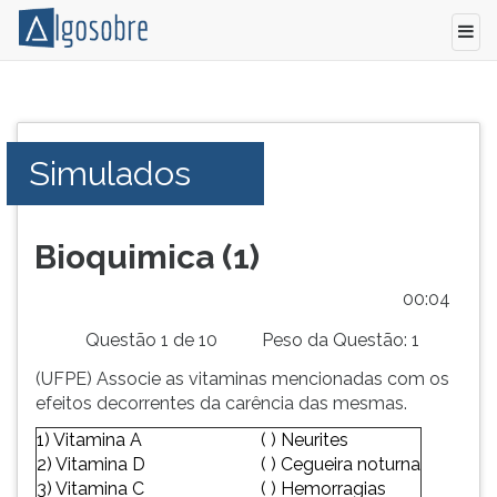
Conteúdo
Pressione
grátis
TAB
para
e
Simulados
vestibular,
depois
enem
F
e
para
concursos.
ouvir
Bioquimica (1)
Videoaulas,
o
resumos
conteúdo
00:05
e
principal
Questão 1 de 10
Peso da Questão: 1
download
desta
de
tela.
(UFPE) Associe as vitaminas mencionadas com os
livros,
Para
efeitos decorrentes da carência das mesmas.
biografias,
pular
1) Vitamina A
( ) Neurites
guia
essa
2) Vitamina D
( ) Cegueira noturna
de
leitura
3) Vitamina C
( ) Hemorragias
profissões,
pressione