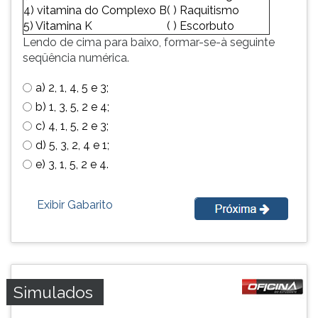
4) vitamina do Complexo B
( ) Raquitismo
simulados
TAB
5) Vitamina K
( ) Escorbuto
comentados.
e
Lendo de cima para baixo, formar-se-à seguinte
Acessibilidade
depois
seqüência numérica.
sem
F.
leitor
Para
a) 2, 1, 4, 5 e 3;
de
pausar
tela.
a
b) 1, 3, 5, 2 e 4;
leitura
c) 4, 1, 5, 2 e 3;
pressione
d) 5, 3, 2, 4 e 1;
D
e) 3, 1, 5, 2 e 4.
(primeira
tecla
à
Exibir Gabarito
esquerda
do
F),
para
continuar
Simulados
pressione
G