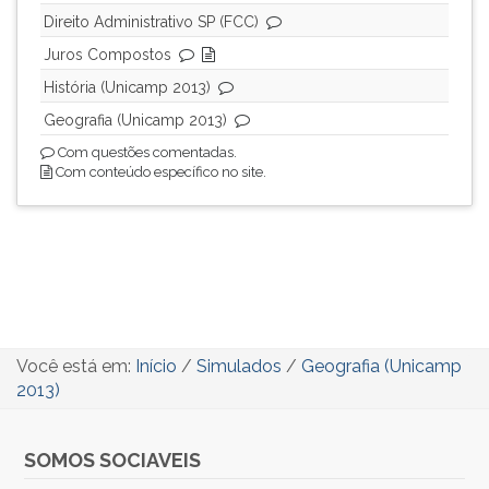
Direito Administrativo SP (FCC)
ouvir
essa
Juros Compostos
instrução
História (Unicamp 2013)
novamente.
Geografia (Unicamp 2013)
Com questões comentadas.
Com conteúdo específico no site.
Você está em:
Início
/
Simulados
/
Geografia (Unicamp
2013)
SOMOS SOCIAVEIS