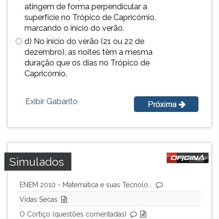
(primeira
atingem de forma perpendicular a
tecla
superfície no Trópico de Capricórnio,
à
marcando o início do verão.
direita
d) No início do verão (21 ou 22 de
do
dezembro), as noites têm a mesma
F).
duração que os dias no Trópico de
Para
Capricórnio.
ir
ao
menu
Exibir Gabarito
principal
pressione
a
tecla
J
Simulados
e
depois
ENEM 2010 - Matemática e suas Tecnolo...
F.
Pressione
Vidas Secas
F
O Cortiço (questões comentadas)
para