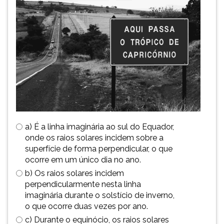
TAB
e
depois
F.
Para
pausar
a
leitura
pressione
D
(primeira
a) É a linha imaginária ao sul do Equador,
tecla
onde os raios solares incidem sobre a
à
superfície de forma perpendicular, o que
esquerda
ocorre em um único dia no ano.
do
F),
b) Os raios solares incidem
para
perpendicularmente nesta linha
continuar
imaginária durante o solstício de inverno,
pressione
o que ocorre duas vezes por ano.
G
c) Durante o equinócio, os raios solares