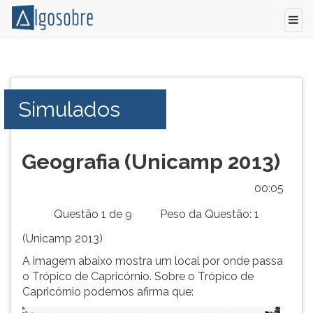
Simulado
Pressione
com
TAB
questões
e
Simulados
comentadas
depois
do
F
Vestibular
para
2013
ouvir
Geografia (Unicamp 2013)
de
o
Geografia
conteúdo
00:05
da
principal
Questão 1 de 9
Peso da Questão: 1
Unicamp.
desta
tela.
(Unicamp 2013)
Para
A imagem abaixo mostra um local por onde passa
pular
o Trópico de Capricórnio. Sobre o Trópico de
essa
Capricórnio podemos afirma que:
leitura
pressione