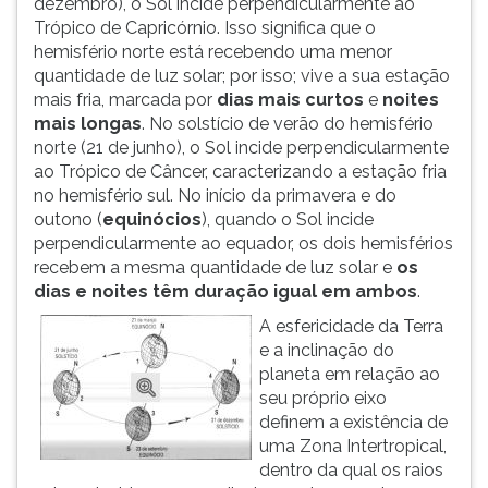
dezembro), o Sol incide perpendicularmente ao
(primeira
Trópico de Capricórnio. Isso significa que o
tecla
hemisfério norte está recebendo uma menor
à
quantidade de luz solar; por isso; vive a sua estação
direita
mais fria, marcada por
dias mais curtos
e
noites
do
mais longas
. No solstício de verão do hemisfério
F).
norte (21 de junho), o Sol incide perpendicularmente
Para
ao Trópico de Câncer, caracterizando a estação fria
ir
no hemisfério sul. No início da primavera e do
ao
outono (
equinócios
), quando o Sol incide
menu
perpendicularmente ao equador, os dois hemisférios
principal
recebem a mesma quantidade de luz solar e
os
pressione
dias e noites têm duração igual em ambos
.
a
tecla
A esfericidade da Terra
J
e a inclinação do
e
planeta em relação ao
depois
seu próprio eixo
F.
definem a existência de
Pressione
uma Zona Intertropical,
F
dentro da qual os raios
para