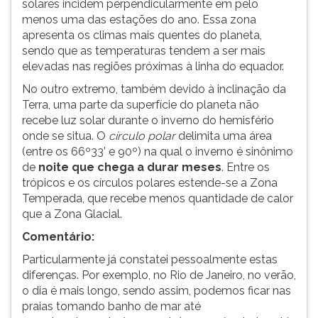
solares incidem perpendicularmente em pelo
ouvir
menos uma das estações do ano. Essa zona
essa
apresenta os climas mais quentes do planeta,
instrução
sendo que as temperaturas tendem a ser mais
novamente.
elevadas nas regiões próximas à linha do equador.
No outro extremo, também devido à inclinação da
Terra, uma parte da superfície do planeta não
recebe luz solar durante o inverno do hemisfério
onde se situa. O
círculo polar
delimita uma área
(entre os 66º33’ e 90º) na qual o inverno é sinônimo
de
noite que chega a durar meses
. Entre os
trópicos e os círculos polares estende-se a Zona
Temperada, que recebe menos quantidade de calor
que a Zona Glacial.
Comentário:
Particularmente já constatei pessoalmente estas
diferenças. Por exemplo, no Rio de Janeiro, no verão,
o dia é mais longo, sendo assim, podemos ficar nas
praias tomando banho de mar até