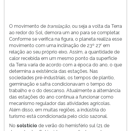
para
TAB
se
e
completar.
depois
F.
O movimento de
translação
, ou seja a volta da Terra
Para
ao redor do Sol, demora um ano para se completar.
pausar
Conforme se verifica na figura, o planeta realiza esse
a
movimento com uma inclinação de 23º 27’ em
leitura
relação ao seu próprio eixo. Assim, a quantidade de
pressione
calor recebida em um mesmo ponto da superfície
D
da Terra varia de acordo com a época do ano, o que
(primeira
determina a existência das estações. Nas
tecla
sociedades pré-industriais, os tempos de plantio,
à
germinação e safra condicionavam o tempo do
esquerda
trabalho e o do descanso. Atualmente a alternância
do
das estações do ano continua a funcionar como
F),
mecanismo regulador das atividades agrícolas.
para
Além disso, em muitas regiões, a indústria do
continuar
turismo está condicionada pelo ciclo sazonal.
pressione
No
solstício
de verão do hemisfério sul (21 de
G