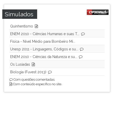
ouvir
essa
Simulados
instrução
novamente.
Quinhentismo
ENEM 2010 - Ciências Humanas e suas T...
Física - Nível Médio para Bombeiro Mi...
Unesp 2011 - Linguagens, Códigos e su...
ENEM 2010 - Ciências da Natureza e su...
Os Lusíadas
Biologia (Fuvest 2013)
Com questões comentadas.
Com conteúdo específico no site.