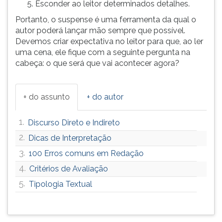
(primeira
Esconder ao leitor determinados detalhes.
tecla
Portanto, o suspense é uma ferramenta da qual o
à
autor poderá lançar mão sempre que possível.
direita
Devemos criar expectativa no leitor para que, ao ler
do
uma cena, ele fique com a seguinte pergunta na
F).
cabeça: o que será que vai acontecer agora?
Para
ir
ao
+ do assunto
+ do autor
menu
principal
1.
Discurso Direto e Indireto
pressione
a
2.
Dicas de Interpretação
tecla
3.
100 Erros comuns em Redação
J
e
4.
Critérios de Avaliação
depois
5.
Tipologia Textual
F.
Pressione
F
para