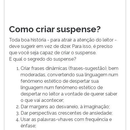
é
TAB
preciso
e
que
depois
você
F.
Como criar suspense?
seja
Para
capaz
pausar
Toda boa história - para atrair a atenção do leitor -
de
a
deve sugerir em vez de dizer. Para isso, é preciso
criar
leitura
que você seja capaz de criar o suspense.
o
pressione
E qual o segredo do suspense?
suspense.&n...
D
(primeira
Criar frases dinâmicas (frases-sugestão), bem
tecla
moderadas, convertendo sua linguagem num
à
fenômeno estético de despertar sua
esquerda
linguagem num fenômeno estético de
do
despertar no leitor a vontade de querer saber
F),
o que vai acontecer;
para
Dar margens ao desvaneio, à imaginação;
continuar
Dar perspectivas crescentes de ansiedade;
pressione
Usar as palavras-vhaves com frequência e
G
ênfase;