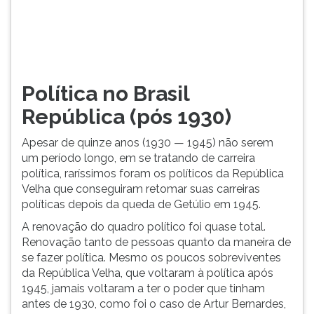
fazer
TAB
política.
e
Resumo
depois
sobre
F.
a
Para
política
pausar
Política no Brasil
e
a
República (pós 1930)
cu...
leitura
pressione
Apesar de quinze anos (1930 — 1945) não serem
D
um período longo, em se tratando de carreira
(primeira
política, raríssimos foram os políticos da República
tecla
Velha que conseguiram retomar suas carreiras
à
políticas depois da queda de Getúlio em 1945.
esquerda
do
A renovação do quadro político foi quase total.
F),
Renovação tanto de pessoas quanto da maneira de
para
se fazer política. Mesmo os poucos sobreviventes
continuar
da República Velha, que voltaram à política após
pressione
1945, jamais voltaram a ter o poder que tinham
G
antes de 1930, como foi o caso de Artur Bernardes,