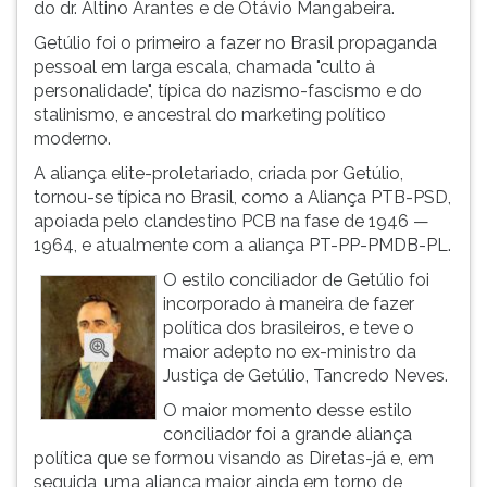
(primeira
do dr. Altino Arantes e de Otávio Mangabeira.
tecla
Getúlio foi o primeiro a fazer no Brasil propaganda
à
pessoal em larga escala, chamada "culto à
direita
personalidade", típica do nazismo-fascismo e do
do
stalinismo, e ancestral do marketing político
F).
moderno.
Para
A aliança elite-proletariado, criada por Getúlio,
ir
tornou-se típica no Brasil, como a Aliança PTB-PSD,
ao
apoiada pelo clandestino PCB na fase de 1946 —
menu
1964, e atualmente com a aliança PT-PP-PMDB-PL.
principal
pressione
O estilo conciliador de Getúlio foi
a
incorporado à maneira de fazer
tecla
política dos brasileiros, e teve o
J
maior adepto no ex-ministro da
e
Justiça de Getúlio, Tancredo Neves.
depois
O maior momento desse estilo
F.
conciliador foi a grande aliança
Pressione
política que se formou visando as Diretas-já e, em
F
seguida, uma aliança maior ainda em torno de
para