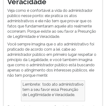
Veracidade
(primeira
tecla
Veja como é confortável a vida do administrador
à
público nesse ponto: ele pratica os atos
direita
administrativos e ele não tem que provar que os
do
fatos que fundamentaram aquele ato realmente
F).
ocorreram. Porque existe ao seu favor a Presunção
Para
de Legitimidade e Veracidade.
ir
ao
Você sempre imagina que o ato administrativo foi
menu
praticado de acordo com a lei, cabe ao
principal
administrador público em primeiro lugar respeitar o
pressione
principio da Legalidade, e você também imagina
a
que como o administrador público está buscando
tecla
apenas o atingimento dos interesses públicos, ele
J
não tem porque mentir.
e
Lembrete: todo ato administrativo
depois
tem a seu favor essa Presunção
F.
de Legitimidade e Veracidade.
Pressione
F
para