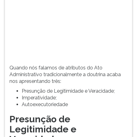
Veracidade,
TAB
Imperatividade
e
e
depois
A...
F.
Para
pausar
a
leitura
pressione
D
Quando nós falamos de atributos do Ato
(primeira
Administrativo tradicionalmente a doutrina acaba
tecla
nos apresentando três:
à
Presunção de Legitimidade e Veracidade;
esquerda
Imperatividade;
do
Autoexecutoriedade
F),
para
Presunção de
continuar
pressione
Legitimidade e
G