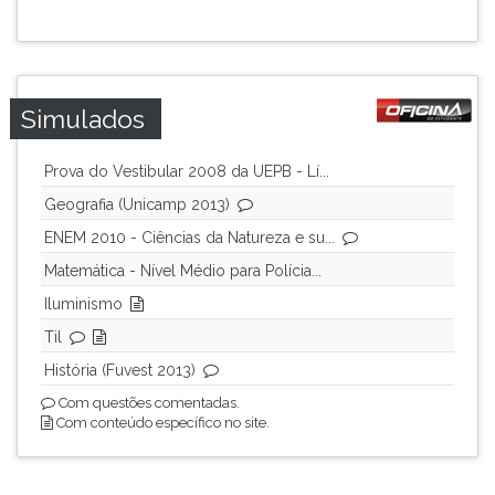
ouvir
essa
instrução
novamente.
Simulados
Prova do Vestibular 2008 da UEPB - Lí...
Geografia (Unicamp 2013)
ENEM 2010 - Ciências da Natureza e su...
Matemática - Nível Médio para Polícia...
Iluminismo
Til
História (Fuvest 2013)
Com questões comentadas.
Com conteúdo específico no site.