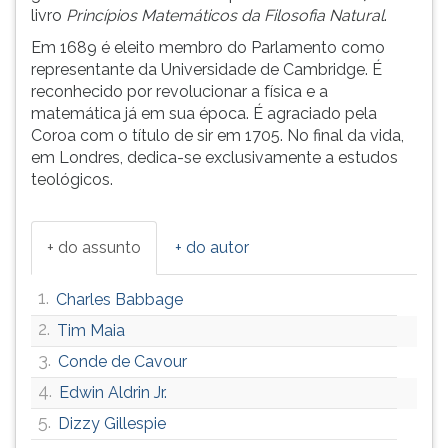
(primeira
livro
Princípios Matemáticos da Filosofia Natural
.
tecla
Em 1689 é eleito membro do Parlamento como
à
representante da Universidade de Cambridge. É
direita
reconhecido por revolucionar a física e a
do
matemática já em sua época. É agraciado pela
F).
Coroa com o título de sir em 1705. No final da vida,
Para
em Londres, dedica-se exclusivamente a estudos
ir
teológicos.
ao
menu
principal
+ do assunto
+ do autor
pressione
a
tecla
1.
Charles Babbage
J
2.
Tim Maia
e
3.
depois
Conde de Cavour
F.
4.
Edwin Aldrin Jr.
Pressione
5.
Dizzy Gillespie
F
para