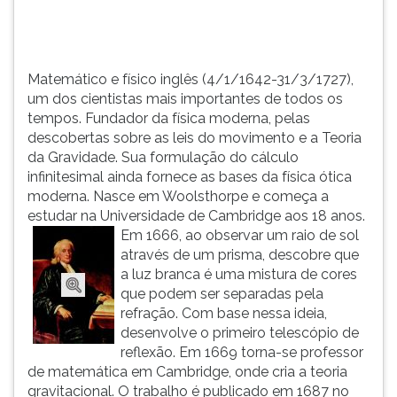
física
TAB
...
e
depois
F.
Matemático e físico inglês (4/1/1642-31/3/1727),
Para
um dos cientistas mais importantes de todos os
pausar
tempos. Fundador da física moderna, pelas
a
descobertas sobre as leis do movimento e a Teoria
leitura
da Gravidade. Sua formulação do cálculo
pressione
infinitesimal ainda fornece as bases da física ótica
D
moderna. Nasce em Woolsthorpe e começa a
(primeira
estudar na Universidade de Cambridge aos 18 anos.
tecla
Em 1666, ao observar um raio de sol
à
através de um prisma, descobre que
esquerda
a luz branca é uma mistura de cores
do
que podem ser separadas pela
F),
refração. Com base nessa ideia,
para
desenvolve o primeiro telescópio de
continuar
reflexão. Em 1669 torna-se professor
pressione
de matemática em Cambridge, onde cria a teoria
G
gravitacional. O trabalho é publicado em 1687 no