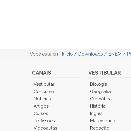
Você está em:
Início
/
Downloads
/
ENEM
/
P
CANAIS
VESTIBULAR
Você
Vestibular
Biologia
está
Concurso
Geografia
no
Notícias
Gramática
Menu
Artigos
História
Principal.
Cursos
Inglês
Pressione
TAB
Profissões
Matemática
e
Videoaulas
Redação