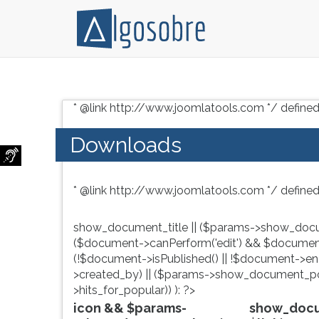
Conteúdo
Pressione
grátis
TAB
* @link http://www.joomlatools.com */ defined
para
e
vestibular,
depois
Downloads
enem
F
e
para
concursos.
ouvir
* @link http://www.joomlatools.com */ defined
Videoaulas,
o
resumos
conteúdo
e
principal
show_document_title || ($params->show_docu
download
desta
($document->canPerform('edit') && $document
de
tela.
(!$document->isPublished() || !$document->enab
livros,
Para
>created_by) || ($params->show_document_po
biografias,
pular
>hits_for_popular)) ): ?>
guia
essa
icon && $params-
show_docum