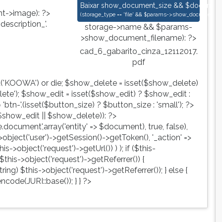
cad_6_gabarito_cinza_12112017.pdf
Baixar
show_document_size && $document->s
->image): ?>
(
storage_type == 'file' && $params->show_document_ex
escription_'.
storage->name && $params-
>show_document_filename): ?>
cad_6_gabarito_cinza_12112017.
pdf
d('KOOWA') or die; $show_delete = isset($show_delete)
te'); $show_edit = isset($show_edit) ? $show_edit :
tn-'.(isset($button_size) ? $button_size : 'small'); ?>
show_edit || $show_delete)): ?>
ute.document',array('entity' => $document), true, false),
->object('user')->getSession()->getToken(), '_action' =>
is->object('request')->getUrl()) ) ); if ($this-
$this->object('request')->getReferrer()) {
ing) $this->object('request')->getReferrer()); } else {
ncode(JURI::base()); } } ?>