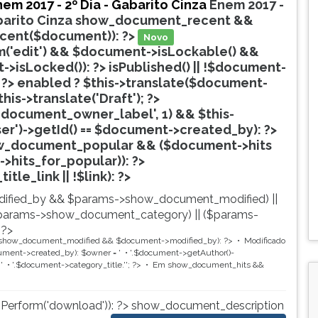
em 2017 - 2º Dia - Gabarito Cinza
Enem 2017 -
barito Cinza
show_document_recent &&
ecent($document)): ?>
Novo
('edit') && $document->isLockable() &&
>isLocked()): ?>
isPublished() || !$document-
 ?>
enabled ? $this->translate($document-
$this->translate('Draft'); ?>
document_owner_label', 1) && $this-
ser')->getId() == $document->created_by): ?>
w_document_popular && ($document->hits
->hits_for_popular)): ?>
Popular
tle_link || !$link): ?>
ified_by && $params->show_document_modified) ||
params->show_document_category) || ($params-
 ?>
show_document_modified && $document->modified_by): ?>
Modificado
ent->created_by): $owner = '
'.$document->getAuthor()-
'
'.$document->category_title.'
'; ?>
Em
show_document_hits &&
nPerform('download')): ?>
show_document_description