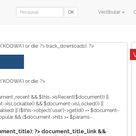
Vestibular
('KOOWA') or die; ?>
track_downloads): ?>
('KOOWA') or die; ?>
ment_recent && $this->isRecent($document)) ||
->isLockable() && $document->isLocked()) ||
led) || ($this->object('user')->getId() == $document-
pular && ($document->hits >= $params-
ent_title): ?>
document_title_link &&