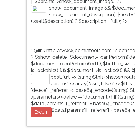
|| $params->show_document_image): ?>
G
show_document_image && $document
(primeira
show_document_description): $field = 'd
tecla
(isset($description) ? $description : 'full'); ?>
à
direita
do
F).
* @link http://www.joomlatools.com */ define
Para
? $show_delete : $document->canPerform('dele
ir
$document->canPerform('edit'); $button_size = 'b
ao
isLockable() && $document->isLocked()) && ($
menu
'post', 'url' => (string)$this->helper('ro
principal
Editar
'params' => array( 'csrf_token' => $this
pressione
'delete', '_referrer' => base64_encode((string) $th
a
>parameters()->view == 'document') { if ((string)
tecla
$data['params']['_referrer'] = base64_encode((str
J
$data['params']['_referrer'] = base64_e
e
Excluir
depois
F.
Pressione