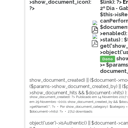
de
leitura
>show_document_icon):
$link): ?>
En
profissões,
pressione
?>
2º Dia - Ga
simulados
TAB
$this->isR
comentados.
e
canPerform
Acessibilidade
depois
$document-
sem
F.
>enabled):
pdf
leitor
Para
>status) : 
de
pausar
get('show_
pdf
tela.
a
>object('u
leitura
sho
Dono
pressione
>= $params
D
document_ti
(primeira
show_document_created) || ($document->mod
tecla
($params->show_document_created_by) || ($
à
>show_document_hits && $document->hits) ):
esquerda
show_document_created): ?>
Publicado em 14 Novembro 2017
do
em 29 Novembro -0001
show_document_created_by && $docum
F),
>getName().'
'; ?>
Por
show_document_category): $category = 
$document->hits): ?>
2712 downloads
para
continuar
object('user')->isAuthentic() || $document->ca
pressione