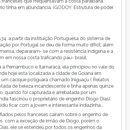
os franceses que frequentavam a costa paraibana
itório tinha em abundancia. (GODOY, Estrutura de poder
34, a partir da instituição Portuguesa do sistema de
zação por Portugal se deu de forma muito difícil, além
mensa, depararam- se com a resistência indígena e a
 em nossa costa traficando pau- brasil.
a a Pernambuco e Itamaracá, ela principiou no vale do
nde hoje esta localizada a cidade de Goiana em
de um cacique potiguara chamado Iniguaçu ( Relatos
otada de beleza incandescente e tinha apenas quinze
ião, quando foi capturada e arrebatada por um
dia fascinou o proprietário de engenho Diogo Dias(
diu ficar com a jovem e interessante indiazinha...
uflados pelos franceses caíram sobre o engenho de
es com a exceção de irmão de Diogo, porém o
ias, ele se estendeu por todos os engenhos da