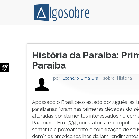
Apossado
Pressione
o
TAB
Título
Brasil
e
História da Paraíba: Pri
do
pelo
depois
artigo:
Paraíba
estado
F
português,
para
as
ouvir
por:
Leandro Lima Lira
sobre:
História
terras
o
hoje
conteúdo
paraibanas
principal
Apossado o Brasil pelo estado português, as te
foram
desta
paraibanas foram nas primeiras décadas do s
nas
tela.
afloradas por elementos interessados no comé
primeiras
Para
Pau-brasil. Em 1534, constatou a metrópole q
décadas
pular
somente o povoamento e colonização de seu
do
essa
domínios americanos lhes dariam rendimentos