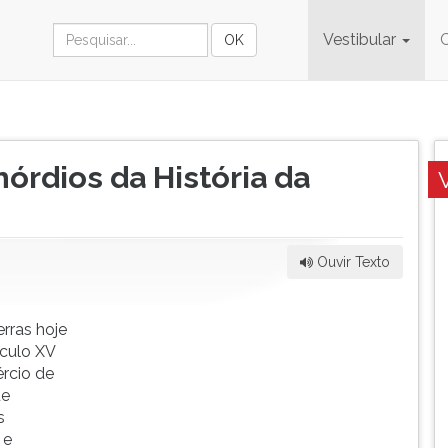
Vestibular
mórdios da História da
Ouvir Texto
rras hoje
éculo XV
rcio de
ue
s
 e