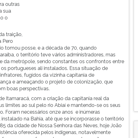
ra outras
a sua
do o
da traição,
a Pero
rio tomou posse, e a década de 70, quando
araíba, o território teve vários administradores, mas
 da metrópole, sendo constantes os confrontos entre
e os portugueses ali instalados. Essa situação de
nfratores, fugidos da vizinha capitania de
rança e ameaçando o projeto de colonização, que
om boas perspectivas.
de Itamaracá, com a criação da capitania real da
us limites ao sul pelo rio Abiaí e mantendo-se os seus
ição. Foram necessários onze anos e inúmeras
 instalado na Bahia, até que se incorporasse o território
585 da cidade de Nossa Senhora das Neves, hoje João
istência oferecida pelos indígenas, notavelmente