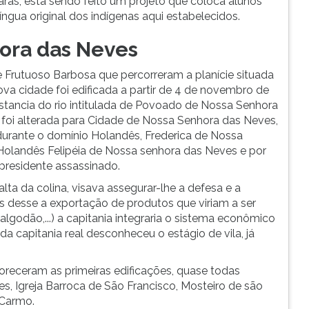
ras, esta sendo feito um projeto que coloca alunos
íngua original dos indígenas aqui estabelecidos.
ora das Neves
e Frutuoso Barbosa que percorreram a planície situada
nova cidade foi edificada a partir de 4 de novembro de
distancia do rio intitulada de Povoado de Nossa Senhora
foi alterada para Cidade de Nossa Senhora das Neves,
durante o domínio Holandês, Frederica de Nossa
olandês Felipéia de Nossa senhora das Neves e por
residente assassinado.
lta da colina, visava assegurar-lhe a defesa e a
vés desse a exportação de produtos que viriam a ser
lgodão,...) a capitania integraria o sistema econômico
 da capitania real desconheceu o estágio de vila, já
oreceram as primeiras edificações, quase todas
s, Igreja Barroca de São Francisco, Mosteiro de são
 Carmo.