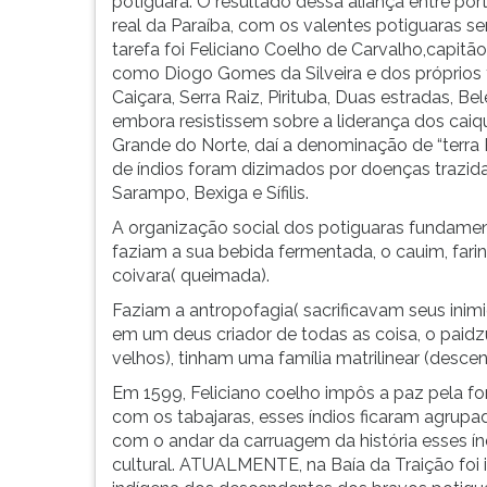
potiguara. O resultado dessa aliança entre por
real da Paraíba, com os valentes potiguaras se
tarefa foi Feliciano Coelho de Carvalho,capitão
como Diogo Gomes da Silveira e dos próprios 
Caiçara, Serra Raiz, Pirituba, Duas estradas, B
embora resistissem sobre a liderança dos cai
Grande do Norte, daí a denominação de “terra
de índios foram dizimados por doenças trazid
Sarampo, Bexiga e Sífilis.
A organização social dos potiguaras fundamen
faziam a sua bebida fermentada, o cauim, farinh
coivara( queimada).
Faziam a antropofagia( sacrificavam seus ini
em um deus criador de todas as coisa, o paidz
velhos), tinham uma família matrilinear (desce
Em 1599, Feliciano coelho impôs a paz pela f
com os tabajaras, esses índios ficaram agrupad
com o andar da carruagem da história esses í
cultural. ATUALMENTE, na Baía da Traição foi i