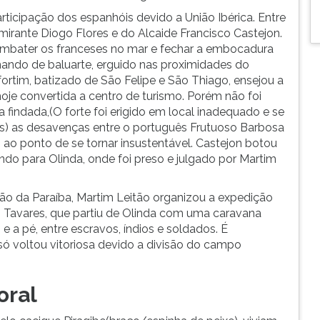
articipação dos espanhóis devido a União Ibérica. Entre
mirante Diogo Flores e do Alcaide Francisco Castejon.
mbater os franceses no mar e fechar a embocadura
mando de baluarte, erguido nas proximidades do
O fortim, batizado de São Felipe e São Thiago, ensejou a
oje convertida a centro de turismo. Porém não foi
 findada,(O forte foi erigido em local inadequado e se
s) as desavenças entre o português Frutuoso Barbosa
ao ponto de se tornar insustentável. Castejon botou
gindo para Olinda, onde foi preso e julgado por Martim
ção da Paraíba, Martim Leitão organizou a expedição
o Tavares, que partiu de Olinda com uma caravana
 pé, entre escravos, índios e soldados. É
só voltou vitoriosa devido a divisão do campo
oral