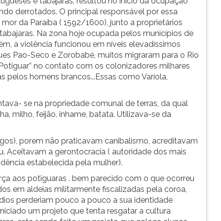
tugueses e tabajaras, resultou no início da ocupação
ndo derrotados. O principal responsável por essa
 mor da Paraíba ( 1592/1600), junto a proprietários
tabajaras. Na zona hoje ocupada pelos municípios de
elém, a violência funcionou em níveis elevadíssimos
ques Pao-Seco e Zorobabé, muitos migraram para o Rio
 Potiguar” no contato com os colonizadores milhares
as pelos homens brancos...Essas como Varíola,
tava- se na propriedade comunal de terras, da qual
a, milho, feijão, inhame, batata. Utilizava-se da
migos), porem não praticavam canibalismo, acreditavam
u. Aceitavam a gerontocracia ( autoridade dos mais
ndência estabelecida pela mulher).
orça aos potiguaras . bem parecido com o que ocorreu
os em aldeias militarmente fiscalizadas pela coroa,
ndios perderiam pouco a pouco a sua identidade
niciado um projeto que tenta resgatar a cultura