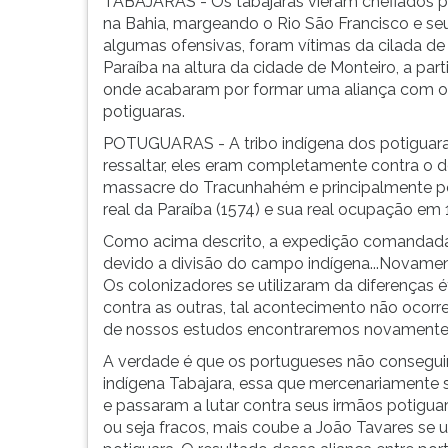
TABAJARAS - Os tabajaras vieram chefiados pe
na Bahia, margeando o Rio São Francisco e se
algumas ofensivas, foram vítimas da cilada de 
Paraíba na altura da cidade de Monteiro, a pa
onde acabaram por formar uma aliança com os 
potiguaras.
POTUGUARAS - A tribo indígena dos potiguaras
ressaltar, eles eram completamente contra o 
massacre do Tracunhahém e principalmente pela
real da Paraíba (1574) e sua real ocupação em 
Como acima descrito, a expedição comandada 
devido a divisão do campo indígena...Novamente
Os colonizadores se utilizaram da diferenças é
contra as outras, tal acontecimento não ocorre
de nossos estudos encontraremos novamente 
A verdade é que os portugueses não conseguir
indígena Tabajara, essa que mercenariamente
e passaram a lutar contra seus irmãos potigu
ou seja fracos, mais coube a João Tavares se ut