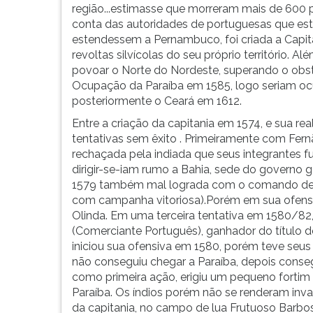
F
região...estimasse que morreram mais de 600
para
conta das autoridades de portuguesas que es
ouvir
estendessem a Pernambuco, foi criada a Capita
essa
revoltas silvícolas do seu próprio território. 
instrução
povoar o Norte do Nordeste, superando o obstá
novamente.
Ocupação da Paraíba em 1585, logo seriam o
posteriormente o Ceará em 1612.
Entre a criação da capitania em 1574, e sua 
tentativas sem êxito . Primeiramente com Fern
rechaçada pela indiada que seus integrantes f
dirigir-se-iam rumo a Bahia, sede do governo
1579 também mal lograda com o comando de J
com campanha vitoriosa).Porém em sua ofensi
Olinda. Em uma terceira tentativa em 1580/82,
(Comerciante Português), ganhador do título de
iniciou sua ofensiva em 1580, porém teve seu
não conseguiu chegar a Paraíba, depois conseg
como primeira ação, erigiu um pequeno fortim
Paraíba. Os índios porém não se renderam inv
da capitania, no campo de lua Frutuoso Barbos