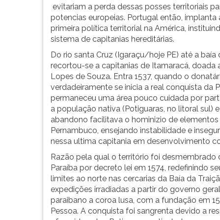
século
leitura
evitariam a perda dessas posses territoriais pa
XV
pressione
potencias europeias. Portugal então, implanta 
afloradas
TAB
primeira política territorial na América, instituin
por
e
sistema de capitanias hereditárias.
elementos
depois
interessados
F.
Do rio santa Cruz (Igaraçu/hoje PE) até a baía 
no...
Para
recortou-se a capitanias de Itamaracá, doada 
pausar
Lopes de Souza. Entra 1537, quando o donatá
a
verdadeiramente se inicia a real conquista da P
leitura
permaneceu uma área pouco cuidada por parte
pressione
a população nativa (Potiguaras, no litoral sul) 
D
abandono facilitava o hominizio de elementos i
(primeira
Pernambuco, ensejando instabilidade e insegu
tecla
nessa ultima capitania em desenvolvimento c
à
Razão pela qual o território foi desmembrado 
esquerda
Paraíba por decreto lei em 1574, redefinindo se
do
limites ao norte nas cercarias da Baía da Tra
F),
expedições irradiadas a partir do governo geral
para
paraibano a coroa lusa, com a fundação em 1
continuar
Pessoa. A conquista foi sangrenta devido a res
pressione