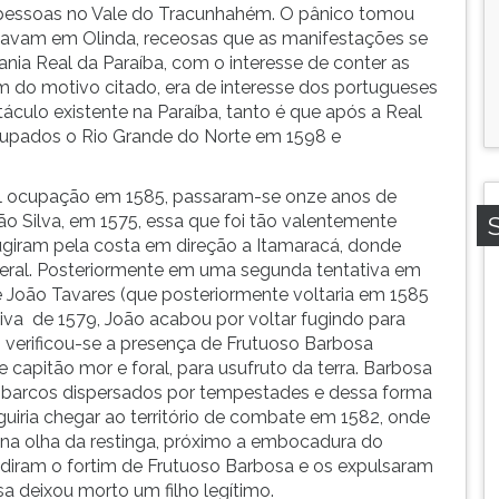
 pessoas no Vale do Tracunhahém. O pânico tomou
tavam em Olinda, receosas que as manifestações se
nia Real da Paraíba, com o interesse de conter as
Além do motivo citado, era de interesse dos portugueses
culo existente na Paraíba, tanto é que após a Real
cupados o Rio Grande do Norte em 1598 e
real ocupação em 1585, passaram-se onze anos de
ão Silva, em 1575, essa que foi tão valentemente
ugiram pela costa em direção a Itamaracá, donde
 geral. Posteriormente em uma segunda tentativa em
oão Tavares (que posteriormente voltaria em 1585
va de 1579, João acabou por voltar fugindo para
 verificou-se a presença de Frutuoso Barbosa
 capitão mor e foral, para usufruto da terra. Barbosa
s barcos dispersados por tempestades e dessa forma
uiria chegar ao território de combate em 1582, onde
 na olha da restinga, próximo a embocadura do
adiram o fortim de Frutuoso Barbosa e os expulsaram
a deixou morto um filho legítimo.