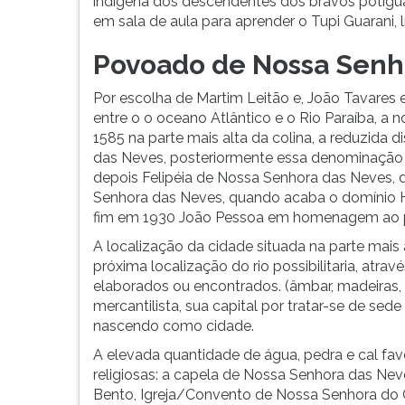
indígena dos descendentes dos bravos potigua
em sala de aula para aprender o Tupi Guarani, l
Povoado de Nossa Senh
Por escolha de Martim Leitão e, João Tavares 
entre o o oceano Atlântico e o Rio Paraíba, a 
1585 na parte mais alta da colina, a reduzida 
das Neves, posteriormente essa denominação 
depois Felipéia de Nossa Senhora das Neves, 
Senhora das Neves, quando acaba o domínio H
fim em 1930 João Pessoa em homenagem ao p
A localização da cidade situada na parte mais a
próxima localização do rio possibilitaria, atra
elaborados ou encontrados. (âmbar, madeiras, a
mercantilista, sua capital por tratar-se de sede
nascendo como cidade.
A elevada quantidade de água, pedra e cal fav
religiosas: a capela de Nossa Senhora das Neve
Bento, Igreja/Convento de Nossa Senhora do