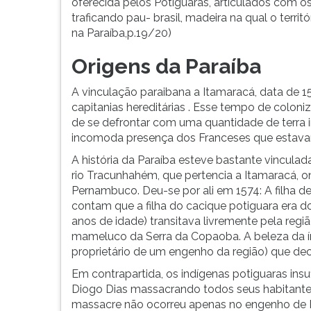
oferecida pelos Potiguaras, articulados com 
G
traficando pau- brasil, madeira na qual o terr
(primeira
na Paraíba,p.19/20)
tecla
à
Origens da Paraíba
direita
do
A vinculação paraibana a Itamaracá, data de 15
F).
capitanias hereditárias . Esse tempo de coloni
Para
de se defrontar com uma quantidade de terra i
ir
incomoda presença dos Franceses que estavam
ao
A história da Paraíba esteve bastante vinculad
menu
rio Tracunhahém, que pertencia a Itamaracá, o
principal
Pernambuco. Deu-se por ali em 1574: A filha 
pressione
contam que a filha do cacique potiguara era d
a
anos de idade) transitava livremente pela reg
tecla
mameluco da Serra da Copaoba. A beleza da ín
J
proprietário de um engenho da região) que deci
e
depois
Em contrapartida, os indígenas potiguaras ins
F.
Diogo Dias massacrando todos seus habitant
Pressione
massacre não ocorreu apenas no engenho de D