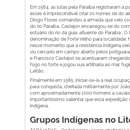
Em 1584, as lutas pela Paraíba registraram a p
esses é imprescindível citar os nomes de do al
Diogo Flores comandou a armada que veio co
do rio Paraíba, Castejon encarregou-se do co
estuário do rio da guia, afluente do Paraíba . 
denominação de Forte Velho para localidade, h
nesse momento que a resistência indígena seria
viu cercado em campo aberto pelos potiguara
e Francisco Castejon se acentuaram chegando 
fogo no forte e jogou sua artilharia ao mar, fu
Leitão.
Finalmente em 1585, iniciar-se-ia a real ocupa
para conquista, chefiada militarmente por Joã
com aproximadamente 1000 homens a cavalo e a
importantíssimo salientar que essa expedição 
indígena.
Grupos Indígenas no Lit