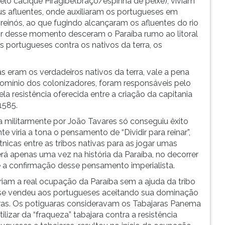
lo cacique Piragibe(braço/espinha de peixe), viviam
us afluentes, onde auxiliaram os portugueses em
reinós, ao que fugindo alcançaram os afluentes do rio
rtir desse momento desceram o Paraíba rumo ao litoral
portugueses contra os nativos da terra, os
 eram os verdadeiros nativos da terra, vale a pena
domínio dos colonizadores, foram responsáveis pelo
 resistência oferecida entre a criação da capitania
1585.
militarmente por João Tavares só conseguiu êxito
 viria a tona o pensamento de “Dividir para reinar”,
tnicas entre as tribos nativas para as jogar umas
rá apenas uma vez na história da Paraíba, no decorrer
a confirmação desse pensamento imperialista.
iam a real ocupação da Paraíba sem a ajuda da tribo
 se vendeu aos portugueses aceitando sua dominação
aras. Os potiguaras consideravam os Tabajaras Panema
ilizar da “fraqueza” tabajara contra a resistência