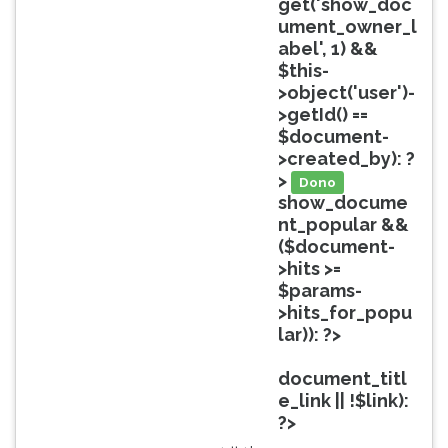
get('show_doc
ouvir
ument_owner_l
essa
abel', 1) &&
instrução
$this-
novamente.
>object('user')-
>getId() ==
$document-
>created_by): ?
>
Dono
show_docume
nt_popular &&
($document-
>hits >=
$params-
>hits_for_popu
lar)): ?>
Popular
document_titl
e_link || !$link):
?>