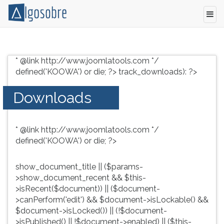
Conteúdo
Pressione
grátis
TAB
* @link http://www.joomlatools.com */
para
e
defined('KOOWA') or die; ?>
track_downloads): ?>
vestibular,
depois
enem
F
Downloads
e
para
concursos.
ouvir
Videoaulas,
o
* @link http://www.joomlatools.com */
resumos
conteúdo
defined('KOOWA') or die; ?>
e
principal
download
desta
de
tela.
show_document_title || ($params-
livros,
Para
>show_document_recent && $this-
biografias,
pular
>isRecent($document)) || ($document-
guia
essa
>canPerform('edit') && $document->isLockable() &&
de
leitura
$document->isLocked()) || (!$document-
profissões,
pressione
>isPublished() || !$document->enabled) || ($this-