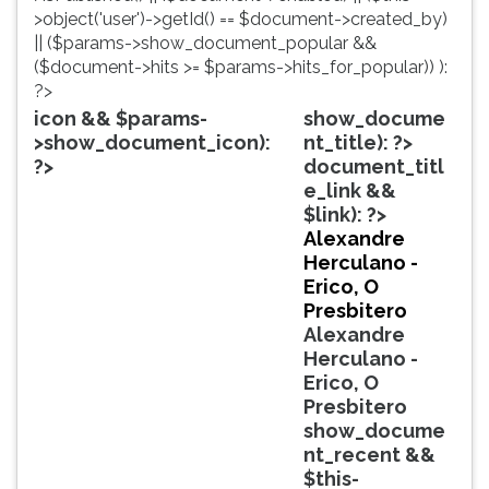
simulados
TAB
>object('user')->getId() == $document->created_by)
comentados.
e
|| ($params->show_document_popular &&
Acessibilidade
depois
($document->hits >= $params->hits_for_popular)) ):
sem
F.
?>
leitor
Para
icon && $params-
show_docume
de
pausar
>show_document_icon):
nt_title): ?>
tela.
a
?>
document_titl
leitura
e_link &&
pressione
$link): ?>
D
Alexandre
(primeira
Herculano -
tecla
Erico, O
à
Presbitero
esquerda
Alexandre
do
Herculano -
F),
Erico, O
para
Presbitero
continuar
show_docume
pressione
nt_recent &&
G
$this-