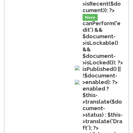
(primeira
>isRecent($do
tecla
cument)): ?>
à
Novo
direita
canPerform('e
do
dit') &&
F).
$document-
Para
>isLockable()
ir
&&
ao
$document-
menu
>isLocked()): ?>
principal
isPublished() ||
pressione
doc
!$document-
a
>enabled): ?>
tecla
doc
enabled ?
J
$this-
e
>translate($do
depois
cument-
F.
>status) : $this-
Pressione
>translate('Dra
F
ft'); ?>
para