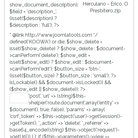
Herculano - Erico, O
show_document_description):
Presbitero.zip
$field = 'description_'.
(isset($description) ?
$description : 'full'); ?>
* @link http://www.joomlatools.com */
defined('KOOWA') or die; $show_delete =
isset($show_delete) ? $show_delete : $document-
>canPerform('delete'); $show_edit =
isset($show_edit) ? $show_edit : $document-
>canPerform('edit'); $button_size = 'btn-'.
(isset($button_size) ? $button_size : 'small'); ?>
isLockable() && $document->isLocked()) &&
($show_edit || $show_delete)): ?>
'post', 'url' => (string)$this-
Editar
>helper('route.document',array('entity' =>
$document), true, false), 'params' => array(
'csrf_token' => $this->object('user')->getSession()-
>getToken(), '_action' => 'delete', '_referrer' =>
base64_encode((string) $this->object('request')-
>getUrl()) ) ); if ($this->parameters()->view ==