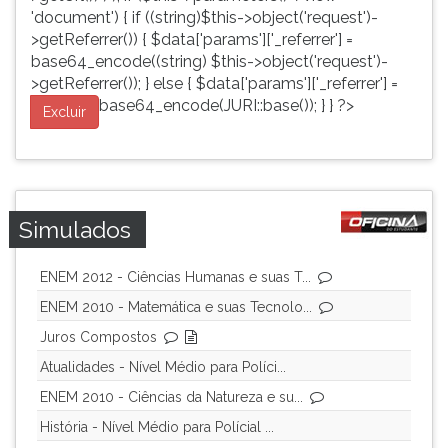
'document') { if ((string)$this->object('request')-
>getReferrer()) { $data['params']['_referrer'] =
base64_encode((string) $this->object('request')-
>getReferrer()); } else { $data['params']['_referrer'] =
base64_encode(JURI::base()); } } ?>
Excluir
Simulados
ENEM 2012 - Ciências Humanas e suas T...
ENEM 2010 - Matemática e suas Tecnolo...
Juros Compostos
Atualidades - Nível Médio para Políci...
ENEM 2010 - Ciências da Natureza e su...
História - Nível Médio para Polícial ...