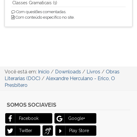
Classes Gramaticais (1)
Com questões comentadas.
Com conteúdo específico no site.
Você está em:
Início
/
Downloads
/
Livros
/
Obras
Literarias (DOC)
/
Alexandre Herculano - Erico, O
Presbitero
SOMOS SOCIAVEIS
Facebook
Google+
Twitter
Play Store