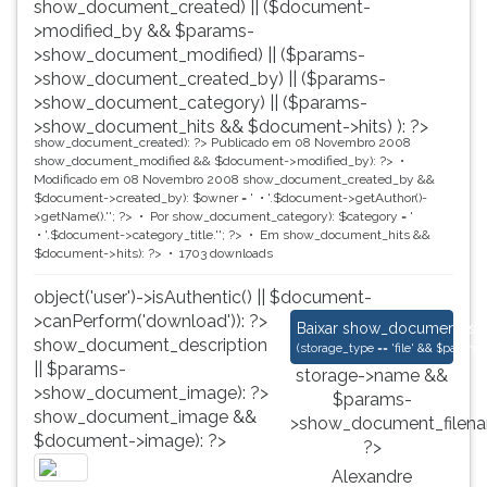
show_document_created) || ($document-
>modified_by && $params-
>show_document_modified) || ($params-
>show_document_created_by) || ($params-
>show_document_category) || ($params-
>show_document_hits && $document->hits) ): ?>
show_document_created): ?>
Publicado em 08 Novembro 2008
show_document_modified && $document->modified_by): ?>
Modificado em 08 Novembro 2008
show_document_created_by &&
$document->created_by): $owner = '
'.$document->getAuthor()-
>getName().'
'; ?>
Por
show_document_category): $category = '
'.$document->category_title.'
'; ?>
Em
show_document_hits &&
$document->hits): ?>
1703 downloads
object('user')->isAuthentic() || $document-
>canPerform('download')): ?>
Alexandre Herculano 
Baixar
show_document_size
show_document_description
(
storage_type == 'file' && $para
|| $params-
storage->name &&
>show_document_image): ?>
$params-
show_document_image &&
>show_document_filena
$document->image): ?>
?>
Alexandre