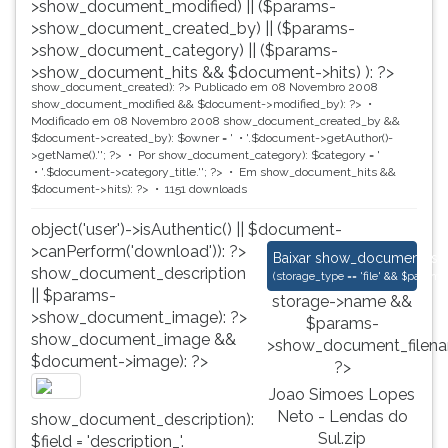
>show_document_modified) || ($params-
>show_document_created_by) || ($params-
>show_document_category) || ($params-
>show_document_hits && $document->hits) ): ?>
show_document_created): ?>
Publicado em 08 Novembro 2008
show_document_modified && $document->modified_by): ?>
Modificado em 08 Novembro 2008
show_document_created_by &&
$document->created_by): $owner = '
'.$document->getAuthor()-
>getName().'
'; ?>
Por
show_document_category): $category = '
'.$document->category_title.'
'; ?>
Em
show_document_hits &&
$document->hits): ?>
1151 downloads
object('user')->isAuthentic() || $document-
>canPerform('download')): ?>
Joao Simoes Lopes N
Baixar
show_document_size
show_document_description
(
storage_type == 'file' && $para
|| $params-
storage->name &&
>show_document_image): ?>
$params-
show_document_image &&
>show_document_filena
$document->image): ?>
?>
Joao Simoes Lopes
Neto - Lendas do
show_document_description):
Sul.zip
$field = 'description_'.