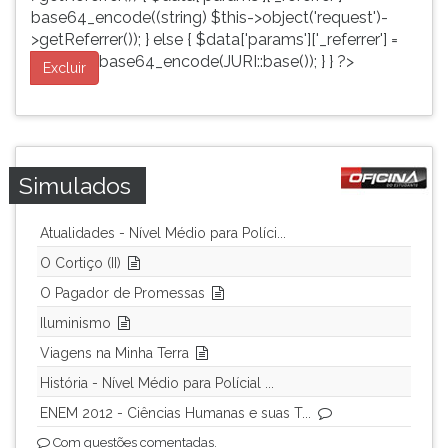
base64_encode((string) $this->object('request')-
>getReferrer()); } else { $data['params']['_referrer'] =
base64_encode(JURI::base()); } } ?>
Excluir
Simulados
Atualidades - Nível Médio para Políci...
O Cortiço (II)
O Pagador de Promessas
Iluminismo
Viagens na Minha Terra
História - Nível Médio para Polícial ...
ENEM 2012 - Ciências Humanas e suas T...
Com questões comentadas.