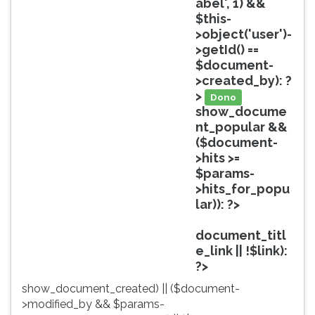
abel', 1) &&
ouvir
$this-
essa
>object('user')-
instrução
>getId() ==
novamente.
$document-
>created_by): ?
>
Dono
show_docume
nt_popular &&
($document-
>hits >=
$params-
>hits_for_popu
lar)): ?>
Popular
document_titl
e_link || !$link):
?>
show_document_created) || ($document-
>modified_by && $params-