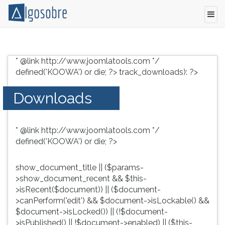
Conteúdo
Pressione
grátis
TAB
* @link http://www.joomlatools.com */
para
e
defined('KOOWA') or die; ?>
track_downloads): ?>
vestibular,
depois
enem
F
Downloads
e
para
concursos.
ouvir
Videoaulas,
o
* @link http://www.joomlatools.com */
resumos
conteúdo
defined('KOOWA') or die; ?>
e
principal
download
desta
de
tela.
show_document_title || ($params-
livros,
Para
>show_document_recent && $this-
biografias,
pular
>isRecent($document)) || ($document-
guia
essa
>canPerform('edit') && $document->isLockable() &&
de
leitura
$document->isLocked()) || (!$document-
profissões,
pressione
>isPublished() || !$document->enabled) || ($this-