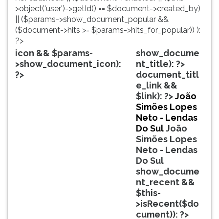
simulados
TAB
>object('user')->getId() == $document->created_by)
comentados.
e
|| ($params->show_document_popular &&
Acessibilidade
depois
($document->hits >= $params->hits_for_popular)) ):
sem
F.
?>
leitor
Para
icon && $params-
show_docume
de
pausar
>show_document_icon):
nt_title): ?>
tela.
a
?>
document_titl
leitura
e_link &&
pressione
$link): ?>
João
D
Simões Lopes
(primeira
Neto - Lendas
tecla
Do Sul
João
à
Simões Lopes
esquerda
Neto - Lendas
do
Do Sul
F),
show_docume
para
nt_recent &&
continuar
$this-
pressione
>isRecent($do
G
cument)): ?>