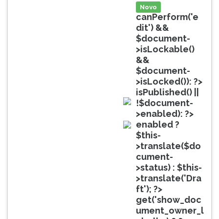
(primeira
Novo
tecla
canPerform('e
à
dit') &&
direita
$document-
do
>isLockable()
F).
&&
Para
$document-
ir
>isLocked()): ?>
ao
isPublished() ||
menu
!$document-
principal
doc
>enabled): ?>
pressione
enabled ?
a
doc
$this-
tecla
>translate($do
J
cument-
e
>status) : $this-
depois
>translate('Dra
F.
ft'); ?>
Pressione
get('show_doc
F
ument_owner_l
para