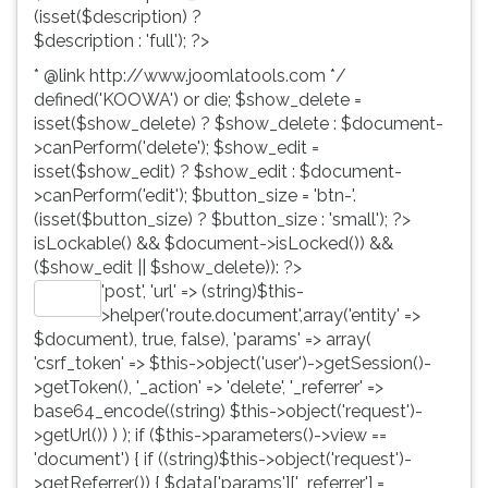
(isset($description) ?
$description : 'full'); ?>
* @link http://www.joomlatools.com */
defined('KOOWA') or die; $show_delete =
isset($show_delete) ? $show_delete : $document-
>canPerform('delete'); $show_edit =
isset($show_edit) ? $show_edit : $document-
>canPerform('edit'); $button_size = 'btn-'.
(isset($button_size) ? $button_size : 'small'); ?>
isLockable() && $document->isLocked()) &&
($show_edit || $show_delete)): ?>
'post', 'url' => (string)$this-
Editar
>helper('route.document',array('entity' =>
$document), true, false), 'params' => array(
'csrf_token' => $this->object('user')->getSession()-
>getToken(), '_action' => 'delete', '_referrer' =>
base64_encode((string) $this->object('request')-
>getUrl()) ) ); if ($this->parameters()->view ==
'document') { if ((string)$this->object('request')-
>getReferrer()) { $data['params']['_referrer'] =