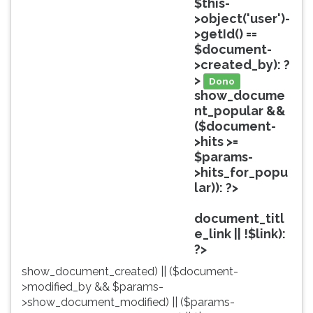
$this-
ouvir
>object('user')-
essa
>getId() ==
instrução
$document-
novamente.
>created_by): ?
>
Dono
show_docume
nt_popular &&
($document-
>hits >=
$params-
>hits_for_popu
lar)): ?>
Popular
document_titl
e_link || !$link):
?>
show_document_created) || ($document-
>modified_by && $params-
>show_document_modified) || ($params-