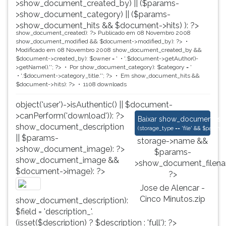
>show_document_created_by) || ($params-
>show_document_category) || ($params-
>show_document_hits && $document->hits) ): ?>
show_document_created): ?>
Publicado em 08 Novembro 2008
show_document_modified && $document->modified_by): ?>
Modificado em 08 Novembro 2008
show_document_created_by &&
$document->created_by): $owner = '
'.$document->getAuthor()-
>getName().'
'; ?>
Por
show_document_category): $category = '
'.$document->category_title.'
'; ?>
Em
show_document_hits &&
$document->hits): ?>
1108 downloads
object('user')->isAuthentic() || $document-
>canPerform('download')): ?>
Jose de Alencar - C
Baixar
show_document_size
show_document_description
(
storage_type == 'file' && $para
|| $params-
storage->name &&
>show_document_image): ?>
$params-
show_document_image &&
>show_document_filena
$document->image): ?>
?>
Jose de Alencar -
Cinco Minutos.zip
show_document_description):
$field = 'description_'.
(isset($description) ? $description : 'full'); ?>