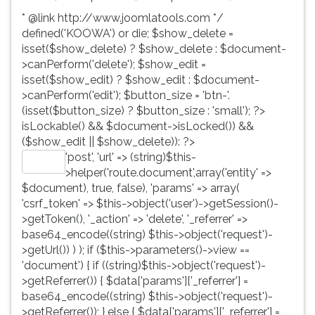
* @link http://www.joomlatools.com */
defined('KOOWA') or die; $show_delete =
isset($show_delete) ? $show_delete : $document-
>canPerform('delete'); $show_edit =
isset($show_edit) ? $show_edit : $document-
>canPerform('edit'); $button_size = 'btn-'.
(isset($button_size) ? $button_size : 'small'); ?>
isLockable() && $document->isLocked()) &&
($show_edit || $show_delete)): ?>
'post', 'url' => (string)$this-
Editar
>helper('route.document',array('entity' =>
$document), true, false), 'params' => array(
'csrf_token' => $this->object('user')->getSession()-
>getToken(), '_action' => 'delete', '_referrer' =>
base64_encode((string) $this->object('request')-
>getUrl()) ) ); if ($this->parameters()->view ==
'document') { if ((string)$this->object('request')-
>getReferrer()) { $data['params']['_referrer'] =
base64_encode((string) $this->object('request')-
>getReferrer()); } else { $data['params']['_referrer'] =