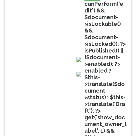
(primeira
canPerform('e
tecla
dit') &&
à
$document-
direita
>isLockable()
do
&&
F).
$document-
Para
>isLocked()): ?>
ir
isPublished() ||
ao
!$document-
menu
>enabled): ?>
doc
principal
enabled ?
pressione
$this-
doc
a
>translate($do
tecla
cument-
J
>status) : $this-
e
>translate('Dra
depois
ft'); ?>
F.
get('show_doc
Pressione
ument_owner_l
F
abel', 1) &&
para