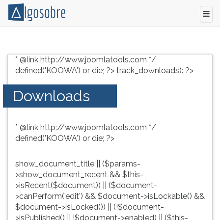
Conteúdo
Pressione
grátis
TAB
* @link http://www.joomlatools.com */
para
e
defined('KOOWA') or die; ?>
track_downloads): ?>
vestibular,
depois
enem
F
Downloads
e
para
concursos.
ouvir
Videoaulas,
o
* @link http://www.joomlatools.com */
resumos
conteúdo
defined('KOOWA') or die; ?>
e
principal
download
desta
de
tela.
show_document_title || ($params-
livros,
Para
>show_document_recent && $this-
biografias,
pular
>isRecent($document)) || ($document-
guia
essa
>canPerform('edit') && $document->isLockable() &&
de
leitura
$document->isLocked()) || (!$document-
profissões,
pressione
>isPublished() || !$document->enabled) || ($this-