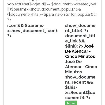
simulados
TAB
>object('user')->getId() == $document->created_by)
comentados.
e
|| ($params->show_document_popular &&
Acessibilidade
depois
($document->hits >= $params->hits_for_popular)) ):
sem
F.
?>
leitor
Para
icon && $params-
show_docume
de
pausar
>show_document_icon):
nt_title): ?>
tela.
a
?>
document_titl
leitura
e_link &&
pressione
$link): ?>
José
D
De Alencar -
(primeira
Cinco Minutos
tecla
José De
à
Alencar - Cinco
esquerda
Minutos
do
show_docume
F),
nt_recent &&
para
$this-
continuar
>isRecent($do
pressione
cument)): ?>
G
Novo