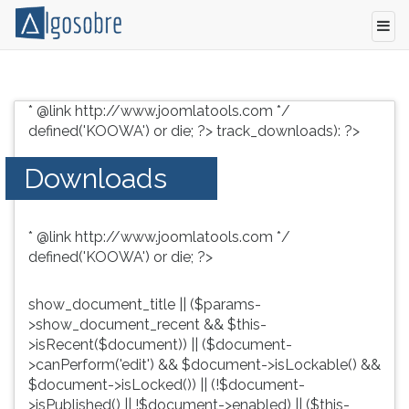
Conteúdo
Pressione
grátis
TAB
* @link http://www.joomlatools.com */
para
e
defined('KOOWA') or die; ?>
track_downloads): ?>
vestibular,
depois
enem
F
Downloads
e
para
concursos.
ouvir
Videoaulas,
o
* @link http://www.joomlatools.com */
resumos
conteúdo
defined('KOOWA') or die; ?>
e
principal
download
desta
de
tela.
show_document_title || ($params-
livros,
Para
>show_document_recent && $this-
biografias,
pular
>isRecent($document)) || ($document-
guia
essa
>canPerform('edit') && $document->isLockable() &&
de
leitura
$document->isLocked()) || (!$document-
profissões,
pressione
>isPublished() || !$document->enabled) || ($this-