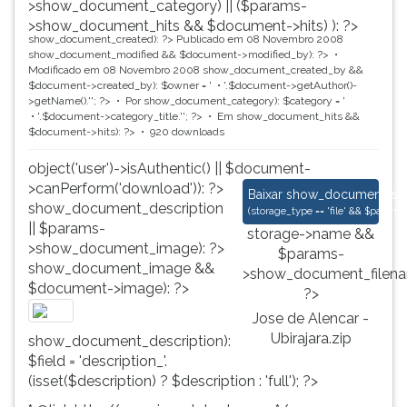
>show_document_category) || ($params-
>show_document_hits && $document->hits) ): ?>
show_document_created): ?>
Publicado em 08 Novembro 2008
show_document_modified && $document->modified_by): ?>
Modificado em 08 Novembro 2008
show_document_created_by &&
$document->created_by): $owner = '
'.$document->getAuthor()-
>getName().'
'; ?>
Por
show_document_category): $category = '
'.$document->category_title.'
'; ?>
Em
show_document_hits &&
$document->hits): ?>
920 downloads
object('user')->isAuthentic() || $document-
>canPerform('download')): ?>
Jose de Alencar - Ub
Baixar
show_document_size
show_document_description
(
storage_type == 'file' && $para
|| $params-
storage->name &&
>show_document_image): ?>
$params-
show_document_image &&
>show_document_filena
$document->image): ?>
?>
Jose de Alencar -
Ubirajara.zip
show_document_description):
$field = 'description_'.
(isset($description) ? $description : 'full'); ?>