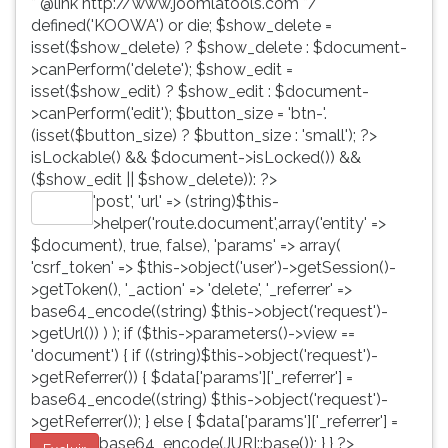
* @link http://www.joomlatools.com */
defined('KOOWA') or die; $show_delete =
isset($show_delete) ? $show_delete : $document-
>canPerform('delete'); $show_edit =
isset($show_edit) ? $show_edit : $document-
>canPerform('edit'); $button_size = 'btn-'.
(isset($button_size) ? $button_size : 'small'); ?>
isLockable() && $document->isLocked()) &&
($show_edit || $show_delete)): ?>
'post', 'url' => (string)$this-
Editar
>helper('route.document',array('entity' =>
$document), true, false), 'params' => array(
'csrf_token' => $this->object('user')->getSession()-
>getToken(), '_action' => 'delete', '_referrer' =>
base64_encode((string) $this->object('request')-
>getUrl()) ) ); if ($this->parameters()->view ==
'document') { if ((string)$this->object('request')-
>getReferrer()) { $data['params']['_referrer'] =
base64_encode((string) $this->object('request')-
>getReferrer()); } else { $data['params']['_referrer'] =
base64_encode(JURI::base()); } } ?>