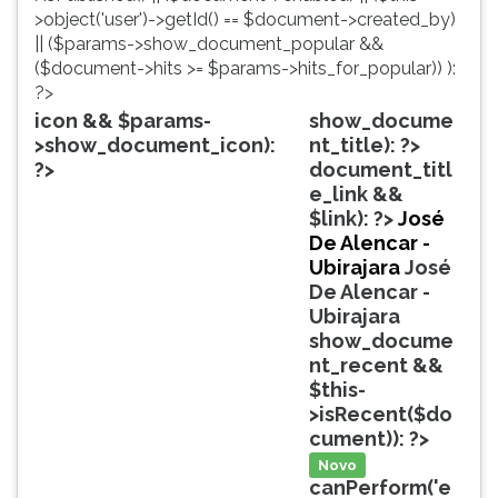
simulados
TAB
>object('user')->getId() == $document->created_by)
comentados.
e
|| ($params->show_document_popular &&
Acessibilidade
depois
($document->hits >= $params->hits_for_popular)) ):
sem
F.
?>
leitor
Para
icon && $params-
show_docume
de
pausar
>show_document_icon):
nt_title): ?>
tela.
a
?>
document_titl
leitura
e_link &&
pressione
$link): ?>
José
D
De Alencar -
(primeira
Ubirajara
José
tecla
De Alencar -
à
Ubirajara
esquerda
show_docume
do
nt_recent &&
F),
$this-
para
>isRecent($do
continuar
cument)): ?>
pressione
Novo
G
canPerform('e