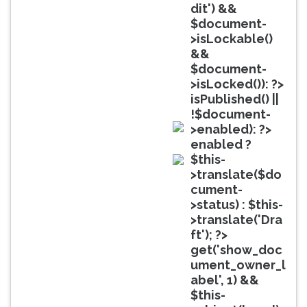
(primeira
dit') &&
tecla
$document-
à
>isLockable()
direita
&&
do
$document-
F).
>isLocked()): ?>
Para
isPublished() ||
ir
!$document-
ao
>enabled): ?>
menu
doc
enabled ?
principal
$this-
pressione
doc
>translate($do
a
cument-
tecla
>status) : $this-
J
>translate('Dra
e
ft'); ?>
depois
get('show_doc
F.
ument_owner_l
Pressione
abel', 1) &&
F
$this-
para