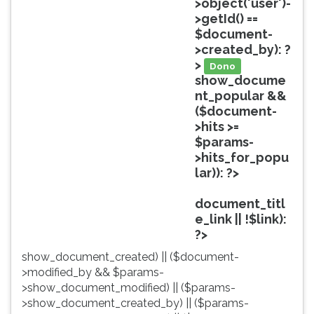
>object('user')-
ouvir
>getId() ==
essa
$document-
instrução
>created_by): ?
novamente.
>
Dono
show_docume
nt_popular &&
($document-
>hits >=
$params-
>hits_for_popu
lar)): ?>
Popular
document_titl
e_link || !$link):
?>
show_document_created) || ($document-
>modified_by && $params-
>show_document_modified) || ($params-
>show_document_created_by) || ($params-