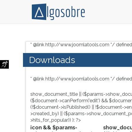
Conteúdo
Pressione
grátis
TAB
* @link http://www.joomlatools.com */ defined
para
e
vestibular,
depois
Downloads
enem
F
e
para
concursos.
ouvir
* @link http://www.joomlatools.com */ defined
Videoaulas,
o
resumos
conteúdo
e
principal
show_document_title || ($params->show_docu
download
desta
($document->canPerform('edit') && $document
de
tela.
(!$document->isPublished() || !$document->enab
livros,
Para
>created_by) || ($params->show_document_po
biografias,
pular
>hits_for_popular)) ): ?>
guia
essa
icon && $params-
show_docum