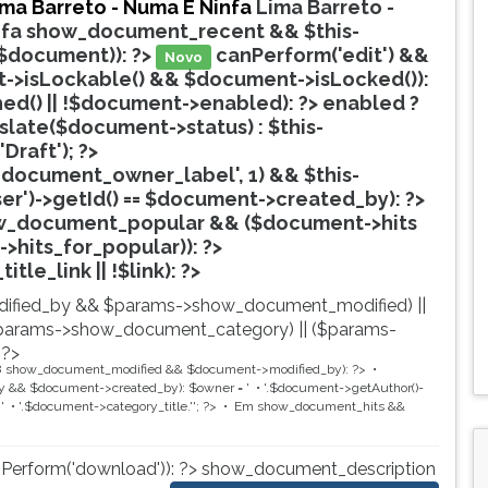
ima Barreto - Numa E Ninfa
Lima Barreto -
nfa
show_document_recent && $this-
$document)): ?>
canPerform('edit') &&
Novo
->isLockable() && $document->isLocked()):
hed() || !$document->enabled): ?>
enabled ?
nslate($document->status) : $this-
'Draft'); ?>
document_owner_label', 1) && $this-
ser')->getId() == $document->created_by): ?>
w_document_popular && ($document->hits
->hits_for_popular)): ?>
Popular
tle_link || !$link): ?>
ified_by && $params->show_document_modified) ||
params->show_document_category) || ($params-
 ?>
8
show_document_modified && $document->modified_by): ?>
 && $document->created_by): $owner = '
'.$document->getAuthor()-
'
'.$document->category_title.'
'; ?>
Em
show_document_hits &&
nPerform('download')): ?>
show_document_description