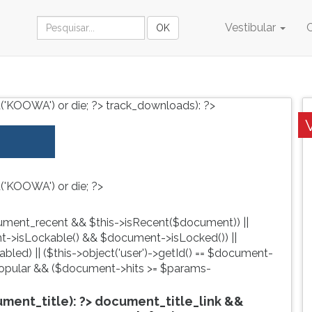
Vestibular
('KOOWA') or die; ?>
track_downloads): ?>
('KOOWA') or die; ?>
ment_recent && $this->isRecent($document)) ||
->isLockable() && $document->isLocked()) ||
led) || ($this->object('user')->getId() == $document-
pular && ($document->hits >= $params-
ent_title): ?>
document_title_link &&