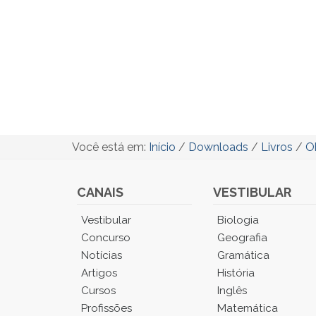
Você está em:
Início
/
Downloads
/
Livros
/
O
CANAIS
VESTIBULAR
Você
Vestibular
Biologia
está
Concurso
Geografia
no
Notícias
Gramática
Menu
Artigos
História
Principal.
Cursos
Inglês
Pressione
TAB
Profissões
Matemática