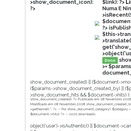
de
leitura
>show_document_icon):
$link): ?>
L
profissões,
pressione
?>
Numa E Ni
simulados
TAB
>isRecent(
comentados.
e
$document
Acessibilidade
depois
?>
isPublis
doc
sem
F.
$this->tra
leitor
Para
>translate(
doc
de
pausar
get('show_
tela.
a
>object('u
leitura
sho
Dono
pressione
>= $params
D
document_ti
(primeira
show_document_created) || ($document->mod
tecla
($params->show_document_created_by) || ($
à
>show_document_hits && $document->hits) ):
esquerda
show_document_created): ?>
Publicado em 08 Novembro 200
do
Modificado em 08 Novembro 2008
show_document_created_by
F),
>getName().'
'; ?>
Por
show_document_category): $category = 
$document->hits): ?>
1020 downloads
para
continuar
object('user')->isAuthentic() || $document->ca
pressione