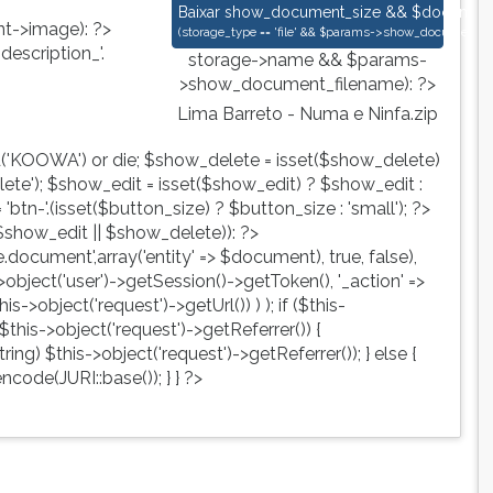
Lima Barreto - Numa e Ninfa.zip
Baixar
show_document_size && $document->s
->image): ?>
(
storage_type == 'file' && $params->show_document_ex
escription_'.
storage->name && $params-
>show_document_filename): ?>
Lima Barreto - Numa e Ninfa.zip
d('KOOWA') or die; $show_delete = isset($show_delete)
te'); $show_edit = isset($show_edit) ? $show_edit :
tn-'.(isset($button_size) ? $button_size : 'small'); ?>
show_edit || $show_delete)): ?>
ute.document',array('entity' => $document), true, false),
->object('user')->getSession()->getToken(), '_action' =>
is->object('request')->getUrl()) ) ); if ($this-
$this->object('request')->getReferrer()) {
ing) $this->object('request')->getReferrer()); } else {
ncode(JURI::base()); } } ?>