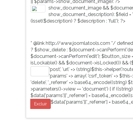
|| $params->show_document_image): ?>
G
show_document_image && $document
(primeira
show_document_description): $field = 'd
tecla
(isset($description) ? $description : 'full'); ?>
à
direita
do
* @link http://www.joomlatools.com */ define
F).
? $show_delete : $document->canPerform('dele
Para
$document->canPerform('edit'); $button_size = 'b
ir
isLockable() && $document->isLocked()) && ($
ao
'post', 'url' => (string)$this->helper('ro
menu
Editar
'params' => array( 'csrf_token' => $this
principal
'delete', '_referrer' => base64_encode((string) $th
pressione
>parameters()->view == 'document') { if ((string)
a
$data['params']['_referrer'] = base64_encode((str
tecla
$data['params']['_referrer'] = base64_e
J
Excluir
e
depois
F.
Pressione